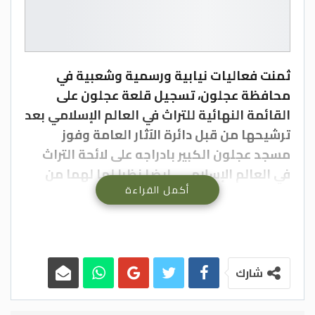
ثمنت فعاليات نيابية ورسمية وشعبية في
محافظة عجلون، تسجيل قلعة عجلون على
القائمة النهائية للتراث في العالم الإسلامي بعد
ترشيحها من قبل دائرة الآثار العامة وفوز
مسجد عجلون الكبير بادراجه على لائحة التراث
في العالم الإسلامي ايضا نظرا لما لهما من
أكمل القراءة
أهمية تاريخية ودينية كبيرة .
وأكد محافظ عجلون نايف الهدايات أن ترشيح
القلعة ومسجد عجلون الكبير منحهما بُعداً
عالمياً نظراً للقيمة والاهمية التي يتمتع بها
شارك
الموقعان مشيراً إلى أن وجود أربعة مواقع
معتمدة عالمياً في المحافظة (قلعة عجلون،