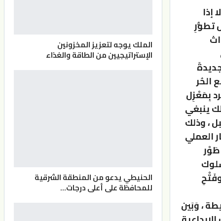
 إذا
طوُّرِ
داث
الملك يوجه لتعزيز المخزونين
الإستراتيجيين من الطاقة والغذاء
جديدةً
 الحُر
بِمَعْزِل
ذلك ينبغي
بل ، وذلك
ر العملي
طَوْر
لسلوك
َتْحِ
الحنيطي يدعو من المنطقة الشرقية
للمحافظة على أعلى درجات…
ة ، وَبَين
 الإبداعية