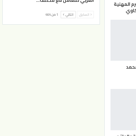
العربي للتعامل مع مختلف…
رم المهنية
كاوي
السابق
التالي
1 من 464
 محمد