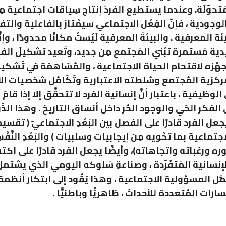
 المُتَحَوِّلَة. وعندما يَستطيع الفردُ إنتاجَ سِياقات اجتماعية م
 الوجودية ، فإنَّ الفِعْل الاجتماعي سَيَمْتَاز بالفاعلية والت
ئة المعرفية . والبيئةُ المعرفية لَيْسَتْ مَكَانًا مَحدودًا ، وإ
دية مُستمرة تَبْني المُجتمعَ مِن جَديد، وتُعيد تشكيلَ الفرد
تُجهِّزه لاقتحامِ الحياة الاجتماعية ، والمُسَاهَمَةِ في تَشكي
ركزية المُجتمع وسُلطته الاعتبارية وتَكَامُل شخصيات الأ
الوظيفية ، باعتبار أنَّ إنسانية الفرد لا تتحقَّق إلا إذا قامَ بِ
فِكر الحَي والوجود الحُر داخل أنساق التاريخ . وهذا الدَّوْ
عل الفردَ قادرًا على الفصل بين البُعْدِ الاجتماعيِّ ( تقس
تماعية بما تَحْويه مِن إيجابيات وسلبيات ) والبُعْدِ النَّفْسِي
ره ورغباته واتِّجاهاته)، وأيضًا يَجعل الفردَ قادرًا على اكت
سانية المُتَفَرِّدَة ، وصناعةِ سُلوكه اليومي الذي يشتمل ع
حَمُّل المسؤولية الاجتماعية ، وهذا يَقُود إلى ابتكار أنظم
رات المُتعددة للأحداث ، ظاهريًّا وباطنيًّا .