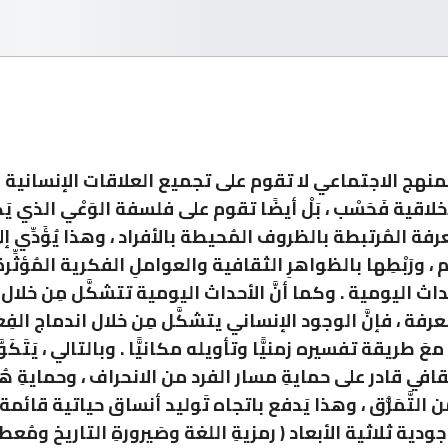
نهج الاجتماعي لا تقوم على تجميع العلاقات الإنسانية 
أخلاقية فَحَسْب ، بَلْ أيضًا تقوم على فلسفة الوَعْي الذي 
فة المُرتبطة بالظروف المُحيطة بالأفراد ، وهذا يُؤَدِّي إلى 
، ورَبْطِها بالظواهرِ الثقافية والعواملِ الفكرية المُؤثِّر
اث اليومية . وكما أنَّ الأحداث اليومية تتشكَّل مِن خلال
معرفة ، فإنَّ الوجود الإنساني يتشكَّل مِن خلال اندماج الفِ
َ طريقة تفسيره زمنيًّا وتأويله مكانيًّا . وبالتالي ، يَتَكَو
في قادر على حمايةِ مسار الفرد من الانحراف ، وحمايةِ هُوِ
 التَّمَزُّق ، وهذا يَدفع باتجاه تَوليد أنساق حياتية قائمة
دية ثلاثية الأبعاد ( رمزيةِ اللغة وصَيرورةِ التاريخ ومُعط