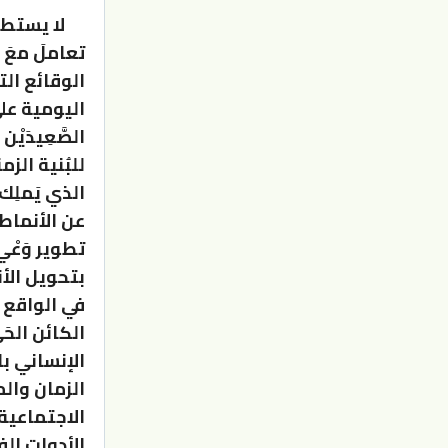
لا يستطيع 
تعاملَ معَ 
الوقائع التا
اليومية على 
الصَّعِيدَي
للبُنية الزم
الذي يَملِك
عن الأنماط ا
تطوير وَعْي
بتحويل الأ
في الواقع الم
الكائن الحَي
الإنساني بال
الزمان والم
الاجتماعية ا
الأدواتِ ال