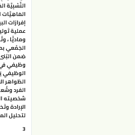
النِّسْبِيَّة
المَاهِيَّات
إفرازات البي
عملية تَولي
وماديًّا ، و
الجَمْعي بم
ضِمن البُنى 
وظيفي في ال
الوظيفي يَج
الظواهر الاج
الفرد وشُعو
شخصيته الإن
الإرادة وتَ
لتحليل المسا
3