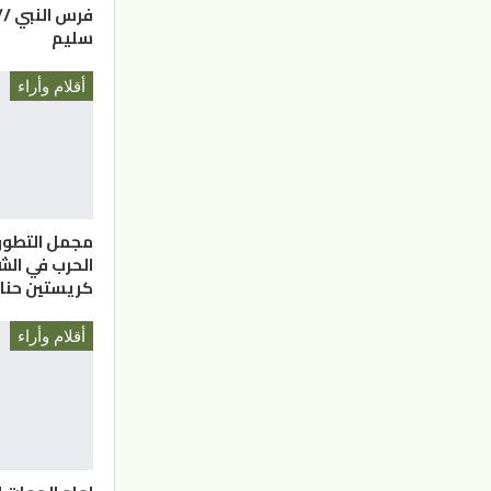
فرس النبي //
سليم
أقلام وأراء
مجمل التطور 
الحرب في الش
كريستين حنا 
أقلام وأراء