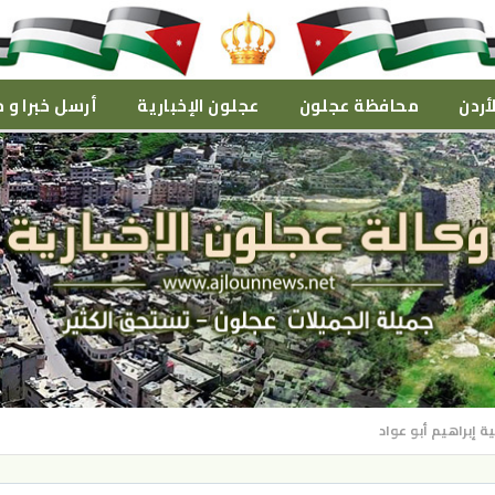
أردن
محافظة عجلون
عجلون الإخبارية
أرسل خبرا و م
ة إبراهيم أبو عواد