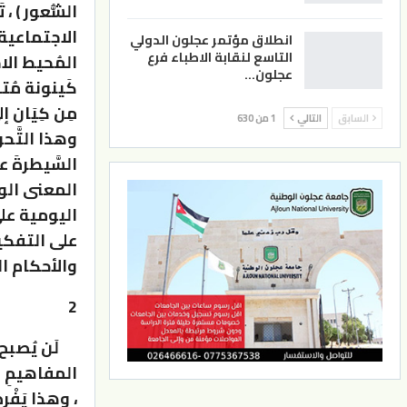
الشُّعور ) ،
الاجتماعية 
انطلاق مؤتمر عجلون الدولي
التاسع لنقابة الاطباء فرع
المُحيط الا
عجلون…
كَينونة مُت
مِن كِيَان 
السابق
التالي
1 من 630
وهذا التَّحوي
السَّيطرةَ ع
المعنى الوجو
اليومية على 
على التفكير
والأحكام الم
2
لَن يُصبح الف
المفاهيمِ ال
، وهذا يَفْرِ