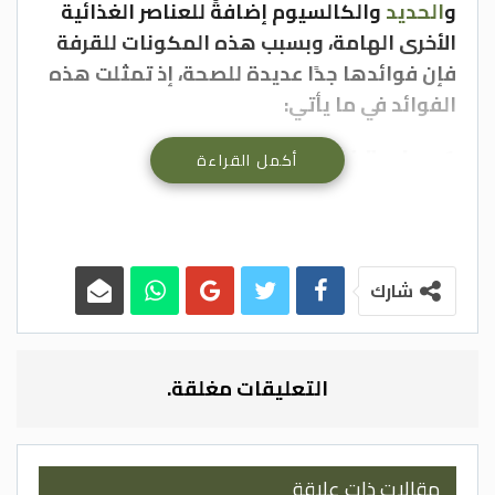
و
الحديد
والكالسيوم إضافةً للعناصر الغذائية
الأخرى الهامة، وبسبب هذه المكونات للقرفة
فإن فوائدها جدًا عديدة للصحة، إذ تمثلت هذه
الفوائد في ما يأتي:
1. منع تخثر الدم
أكمل القراءة
عندما
تتكتل كريات الدم الحمراء
أكثر من
اللزوم داخل الأوعية الدموية يتحول الدم إلى
لزج جدًا، لكن الزيوت الموجودة داخل القرفة
شارك
تمنع هذا التكتل غير المرغوب للكريات الحمراء،
الأمر الذي يساعد بدوره في الحماية من مشكلة
تخثر الدم للأشخاص الذين يُعانون منها.
التعليقات مغلقة.
2. تقليل الالتهابات ومقاومة
الجراثيم
مقالات ذات علاقة
من فوائد القرفة أنها تمنع إطلاق الحامض