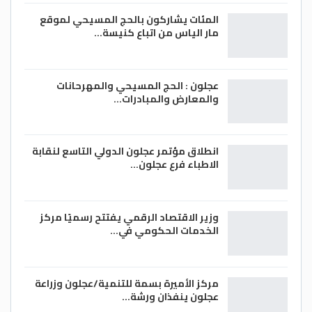
المئات يشاركون بالحج المسيحي لموقع
غلي أعواد القرفة بالماء ثم تصفيتها وتحلية
مار الياس من اتباع كنيسة…
المنقوع الناتج بالعسل وشربه ساخن.
إضافة
حليب الصويا
إلى منقوع القرفة، وشربهما
سويًا لتحصيل فوائد مُضاعفة للجسم.
عجلون : الحج المسيحي والمهرحانات
والمعارض والمبادرات…
إضافة القرفة المطحونة للحلويات والأطعمة
المختلفة كنوع من البهارات.
إضافة القرفة للحم الضأن المشوي مع الباذنجان
انطلاق مؤتمر عجلون الدولي التاسع لنقابة
و
الزبيب
.
الاطباء فرع عجلون…
أضرار القرفة
وزير الاقتصاد الرقمي يفتتح رسميًا مركز
الخدمات الحكومي في…
بالرغم من فوائد القرفة إلا أن تناولها بكميات
كبيرة أو من قبل بعض الأشخاص قد يؤدي إلى
العديد من الأضرار، والتي من أبرزها الآتي:
مركز الأميرة بسمة للتنمية/عجلون وزراعة
عجلون ينفذان ورشة…
رد فعل تحسسي:
قد تؤدي القرفة لظهور بعض