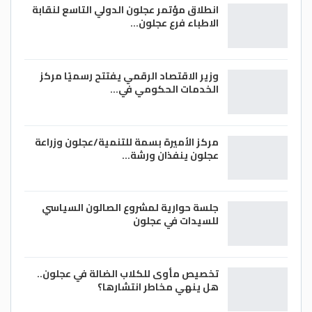
انطلاق مؤتمر عجلون الدولي التاسع لنقابة
الاطباء فرع عجلون…
وزير الاقتصاد الرقمي يفتتح رسميًا مركز
الخدمات الحكومي في…
مركز الأميرة بسمة للتنمية/عجلون وزراعة
عجلون ينفذان ورشة…
جلسة حوارية لمشروع الصالون السياسي
للسيدات في عجلون
تخصيص مأوى للكلاب الضالة في عجلون..
هل ينهي مخاطر انتشارها؟