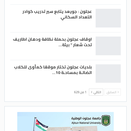
عجلون : جويعد يتابع سير تدريب كوادر
التعداد السكاني
اوقاف عجلون بحملة نظافة ودهان اطاريف
تحت شعار ” بيئة…
بلديات عجلون تختار موقعًا كمأوى للكلاب
الضالـة بمساحـة 10…
السابق
التالي
1 من 629