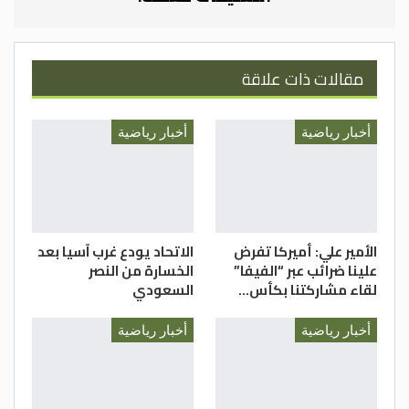
المركز الثاني برصيد 47 نقطة مع فريق شباب
العقبة المهدد بالهبوط.
–(بترا)
مقالات ذات علاقة
أخبار رياضية
أخبار رياضية
الأمير علي: أميركا تفرض
الاتحاد يودع غرب آسيا بعد
علينا ضرائب عبر “الفيفا”
الخسارة من النصر
لقاء مشاركتنا بكأس…
السعودي
أخبار رياضية
أخبار رياضية