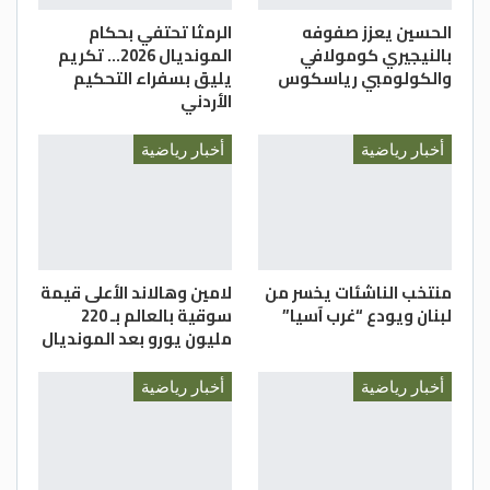
الحسين يعزز صفوفه
الرمثا تحتفي بحكام
بالنيجيري كومولافي
المونديال 2026… تكريم
والكولومبي رياسكوس
يليق بسفراء التحكيم
الأردني
أخبار رياضية
أخبار رياضية
منتخب الناشئات يخسر من
لامين وهالاند الأعلى قيمة
لبنان ويودع “غرب آسيا”
سوقية بالعالم بـ 220
مليون يورو بعد المونديال
أخبار رياضية
أخبار رياضية