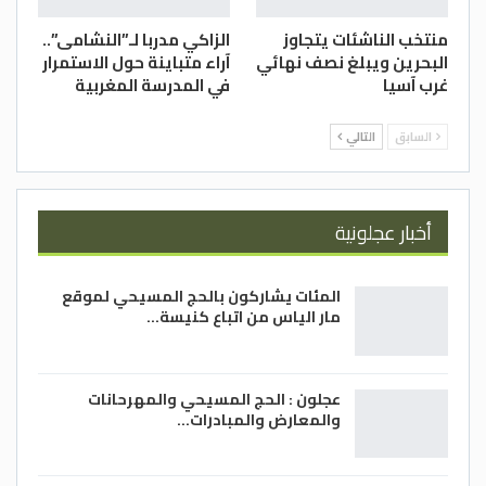
منتخب الناشئات يتجاوز
الزاكي مدربا لـ”النشامى”..
البحرين ويبلغ نصف نهائي
آراء متباينة حول الاستمرار
غرب آسيا
في المدرسة المغربية
السابق
التالي
أخبار عجلونية
المئات يشاركون بالحج المسيحي لموقع
مار الياس من اتباع كنيسة…
عجلون : الحج المسيحي والمهرحانات
والمعارض والمبادرات…