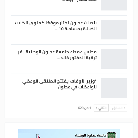
بلديات عجلون تختار موقعًا كمأوى للكلاب
الضالـة بمساحـة 10…
مجلس عمداء جامعة عجلون الوطنية يقر
ترقية الدكتور خالد…
*وزير الأوقاف يفتتح الملتقى الوعظي
للواعظات في عجلون
السابق
التالي
1 من 629