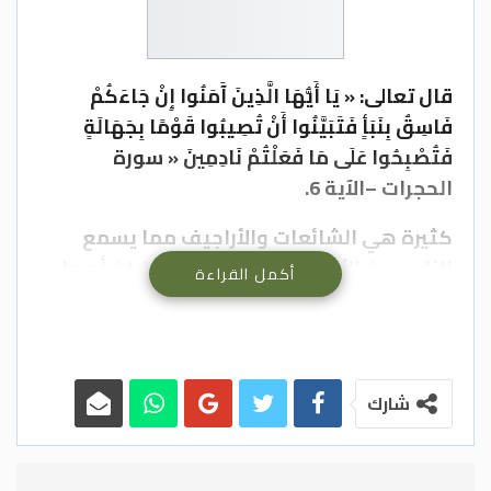
قال تعالى: « يَا أَيُّهَا الَّذِينَ آَمَنُوا إِنْ جَاءَكُمْ
فَاسِقٌ بِنَبَأٍ فَتَبَيَّنُوا أَنْ تُصِيبُوا قَوْمًا بِجَهَالَةٍ
فَتُصْبِحُوا عَلَى مَا فَعَلْتُمْ نَادِمِينَ « سورة
الحجرات –الآية 6.
كثيرة هي الشائعات والأراجيف مما يسمع
الناس من الأخبار قد تكون كاذبة، ولكن أصحاب
أكمل القراءة
النفوس المريضة ترّوجها وتجاهر بها وهي غير
موثقة فيصدقها البعض منّا.
وإن سرعة إذاعة ونشر مثل هذه الأخبار، التي لم
شارك
تتحقق صحتها، تنتشر على إثرها الفتن
والأقاويل والبلبلة والفوضى في المجتمع
ويعود الوبال والفساد على الناس، وزعزعة