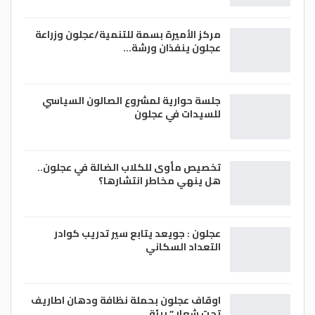
مركز الأميرة بسمة للتنمية/عجلون وزراعة
عجلون ينفذان ورشة…
جلسة حوارية لمشروع الصالون السياسي
للسيدات في عجلون
تخصيص مأوى للكلاب الضالة في عجلون..
هل ينهي مخاطر انتشارها؟
عجلون : جويعد يتابع سير تدريب كوادر
التعداد السكاني
اوقاف عجلون بحملة نظافة ودهان اطاريف
تحت شعار ” بيئة…