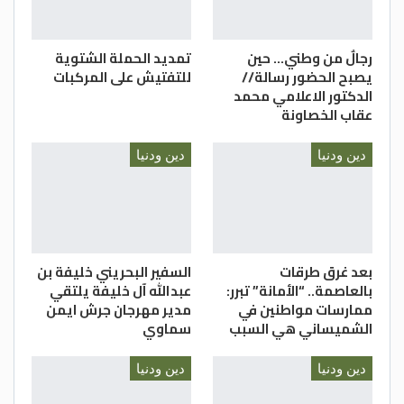
رجالٌ من وطني… حين
تمديد الحملة الشتوية
يصبح الحضور رسالة//
للتفتيش على المركبات
الدكتور الاعلامي محمد
عقاب الخصاونة
دين ودنيا
دين ودنيا
بعد غرق طرقات
السفير البحريني خليفة بن
بالعاصمة.. “الأمانة” تبرر:
عبدالله آل خليفة يلتقي
ممارسات مواطنين في
مدير مهرجان جرش ايمن
الشميساني هي السبب
سماوي
دين ودنيا
دين ودنيا