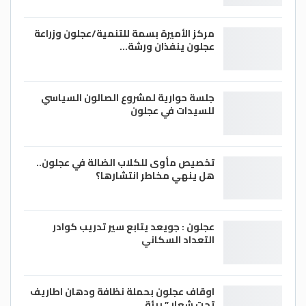
مركز الأميرة بسمة للتنمية/عجلون وزراعة
عجلون ينفذان ورشة…
جلسة حوارية لمشروع الصالون السياسي
للسيدات في عجلون
تخصيص مأوى للكلاب الضالة في عجلون..
هل ينهي مخاطر انتشارها؟
عجلون : جويعد يتابع سير تدريب كوادر
التعداد السكاني
اوقاف عجلون بحملة نظافة ودهان اطاريف
تحت شعار ” بيئة…