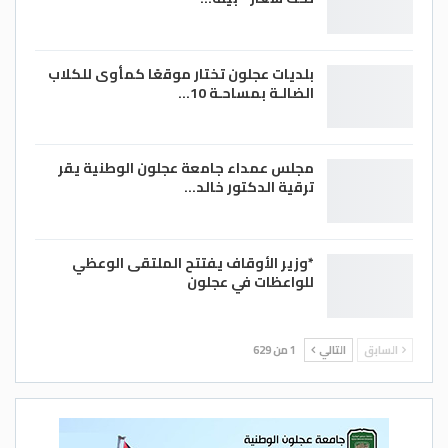
بلديات عجلون تختار موقعًا كمأوى للكلاب
الضالـة بمساحـة 10…
مجلس عمداء جامعة عجلون الوطنية يقر
ترقية الدكتور خالد…
*وزير الأوقاف يفتتح الملتقى الوعظي
للواعظات في عجلون
السابق
التالي
1 من 629