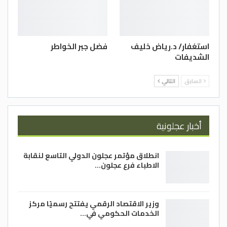
3- بالموت تنقذ البشرية من انفجار سكاني
واكتظاظ بشري فلولا الموت لاعتدى الناس
على بعضهم بعضاً ولضاقت عليهم الأرض.
استغفار/ د.رياض خليف
فضل جبر الخواطر
الشديفات
اللهم هل بلغت اللهم فاشهد
الدستور
السابق
التالي
أخبار عجلونية
انطلاق مؤتمر عجلون الدولي التاسع لنقابة
الاطباء فرع عجلون…
وزير الاقتصاد الرقمي يفتتح رسميًا مركز
الخدمات الحكومي في…