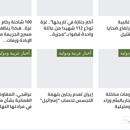
غالبية
أكبر جنازة في تاريخها”.. غزة
100 شاحنة ركام
رتفاع ضحايا
تودّع 112 شهيدا من عائلة
غزة.. هكذا ينظف 
واحدة قضوا بـ”مجزرة…
مسرح الجريمة من
الإبادة ورفات…
دولية
أخبار عربية ودولية
أخبار عربية ودولي
ومات مضللة
إيران تعدم رجلين بتهمة
عراقجي: المفاوضا
ار بالبشر وراء
التجسس لحساب “إسرائيل”
العُمانية بشأن 
مليلية
في مراحلها النها
لي