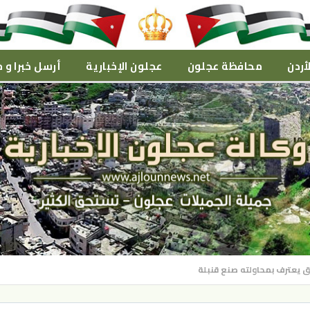
أردن
محافظة عجلون
عجلون الإخبارية
أرسل خبرا و م
ابق يعترف بمحاولته صنع قنبلة