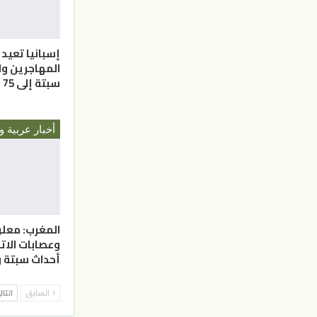
إسبانيا تعيد 
المهاجرين وا
سبتة إلى 75 قتيل
أخبار عربية و
المغرب: معل
وعصابات الاتج
أحداث سبتة و
السابق
التا