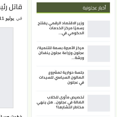
قاتل رئي
أخبار عجلونية
في
يوليو 11, 2022
وزير الاقتصاد الرقمي يفتتح
رسميًا مركز الخدمات
الحكومي في…
مركز الأميرة بسمة للتنمية/
عجلون وزراعة عجلون ينفذان
ورشة…
جلسة حوارية لمشروع
الصالون السياسي للسيدات
في عجلون
تخصيص مأوى للكلاب
الضالة في عجلون.. هل ينهي
مخاطر انتشارها؟
ذكرت وسائل