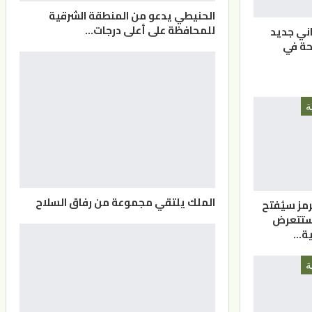
الحنيطي يدعو من المنطقة الشرقية
للمحافظة على أعلى درجات…
اني جديد
حة في
ة
الملك يلتقي مجموعة من رفاق السلاح
مز سيُفتح
 ستتعرض
ية…
ة