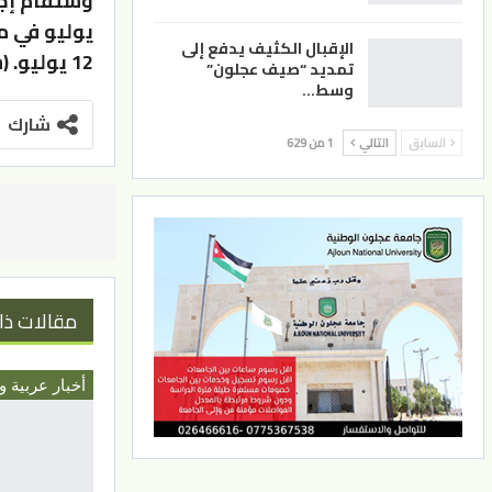
يوليو في 
الإقبال الكثيف يدفع إلى
12 يوليو. (سبوتنيك)
تمديد “صيف عجلون”
وسط…
شارك
السابق
التالي
1 من 629
مقالات ذا
أخبار عربية و