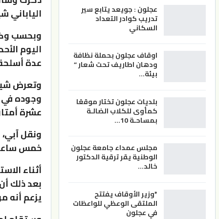
عجلون : جويعد يتابع سير
الياباني ش
تدريب كوادر التعداد
السكاني
اليوم الأح
اوقاف عجلون بحملة نظافة
عدة أسلحة 
ودهان اطاريف تحت شعار ”
بيئة…
وجوده في 
بلديات عجلون تختار موقعًا
عشرة أمتار
كمأوى للكلاب الضالـة
بمساحـة 10…
خمس ساعا
مجلس عمداء جامعة عجلون
الوطنية يقر ترقية الدكتور
خالد…
أثناء الاست
بعد ذلك أن 
*وزير الأوقاف يفتتح
يزعم أنه مر
الملتقى الوعظي للواعظات
في عجلون