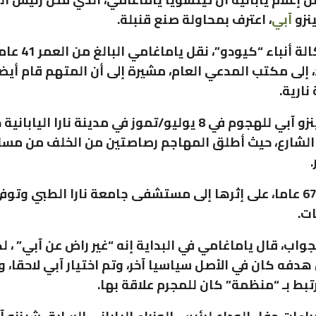
ينزو
آبي
، اعترف بمحاولة صنع قنبلة.
وبحسب وكالة أنباء “كيود
د، إلى مكتب المدعي العام، مشيرة إلى أن المتهم قام أيض
نارية.
وتعرض شينزو آبي للهجوم في 8 يوليو/تموز في مدينة نارا اليابان
الشارع، حيث أطلق المهاجم رصاصتين من الخلف من مسا
.
ونقل آبي، 67 عاما، على إثرها إلى مستشفى جامعة نارا الطبي وتو
ت.
جواب، قال ياماغامي في البداية إنه “غير راض عن آبي” ، ل
هدفه كان في الأصل سياسيا آخر، وتم اختيار آبي لاحقا، و
تبط بـ “منظمة” كان للمجرم علاقة بها.