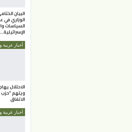
البيان الختام
الوزاري في ع
السياسات وال
الإسرائيلية…
أخبار عربية و
الاحتلال يهاج
ويتهم “حزب ا
الاتفاق
أخبار عربية و