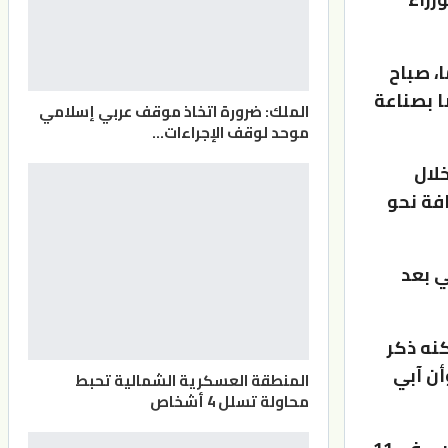
و”، نقل ياماغامي البالغ من العمر 41 عاما، صباح
ا بصناعة
الملك: ضرورة اتخاذ موقف عربي إسلامي
موحد لوقف الإجراءات…
ية خلال
فة نحو
في بعد
كنه ذكر
أن آبي
المنطقة العسكرية الشمالية تحبط
محاولة تسلل 4 أشخاص