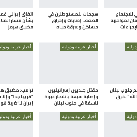
ي للاجتماع
هجمات للمستوطنين في
اتفاق إيراني عُم
مان لمواجهة
الضفة.. إصابات وإحراق
بشأن مسار الملا
إجراءات
مساكن وسرقة مياه
مضيق هرمز
دولية
أخبار عربية ودولية
أخبار عربية ودولي
م جنوب لبنان
مقتل جنديين إسرائيليين
ترامب: مضيق هر
لله” بخرق
وإصابة سبعة بانفجار عبوة
“قريبا جدا” وإلا
ناسفة في جنوب لبنان
إيران لـ”ضربة قو
دولية
أخبار عربية ودولية
أخبار عربية ودولي