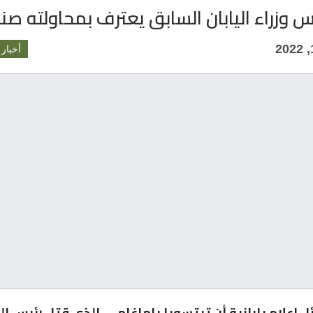
س وزراء اليابان السابق يعترف بمحاولته صن
أخبار 
 إعلام يابانية أن تيتسويا ياماغامي، الذي قتل رئيس الو