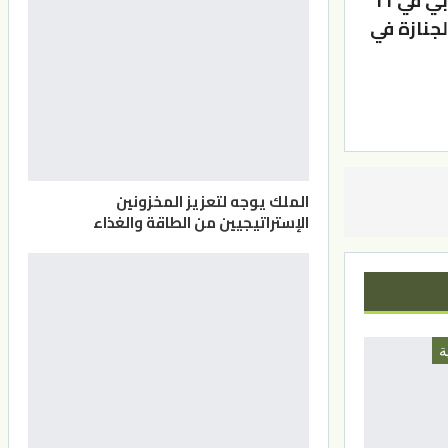
وستقام إجراءات حفل الوداع لرئيس الوزراء الياباني السابق شينزو آبي في 11
جنازة في
الملك يوجه لتعزيز المخزونين
الإستراتيجيين من الطاقة والغذاء
ة