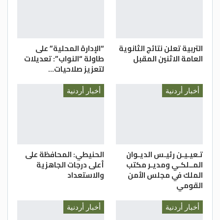
هذه التخصصات.
الغد
التربية تعلن نتائج الثانوية
“الإدارة المحلية” على
العامة الاثنين المقبل
طاولة “النواب”: تعديلات
لتعزيز صلاحيات…
أخبار أردنية
أخبار أردنية
تـعيـيـن رئيـس الديـوان
الحنيطي: المحافظة على
المــلكـي ومديـر مكتب
أعلى درجات الجاهزية
الملك في مجلس الأمن
والاستعداد
القومي
أخبار أردنية
أخبار أردنية