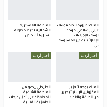
الملك: ضرورة اتخاذ موقف
المنطقة العسكرية
عربي إسلامي موحد
الشمالية تحبط محاولة
لوقف الإجراءات
تسلل 4 أشخاص
الإسرائيلية غير المسبوقة
في…
أخبار أردنية
أخبار أردنية
الملك يوجه لتعزيز
الحنيطي يدعو من
المخزونين الإستراتيجيين
المنطقة الشرقية
من الطاقة والغذاء
للمحافظة على أعلى درجات
الجاهزية القتالية