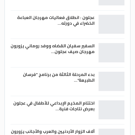
عجلون : انطلاق فعاليات مهرجان العباءة
الخضراء في دورته…
السفير سفيان القضاه ووفد روماني يزورون
مهرجان صيف عجلون…
بدء المرحلة الثالثة من برنامج “فرسان
الطبيعة”…
اختتام المخيم الإبداعي للأطفال في عجلون
بعرض نتاجات فنية…
آلاف الزوار الأردنيين والعرب والأجانب يزورون