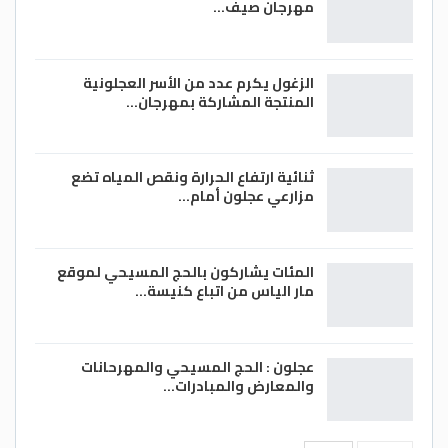
مهرجان صيف…
الزغول يكرم عدد من الأسر العجلونية
المنتجة المشاركة بمهرجان…
ثنائية ارتفاع الحرارة ونقص المياه تضع
مزارعي عجلون أمام…
المئات يشاركون بالحج المسيحي لموقع
مار الياس من اتباع كنيسة…
عجلون : الحج المسيحي والمهرحانات
والمعارض والمبادرات…