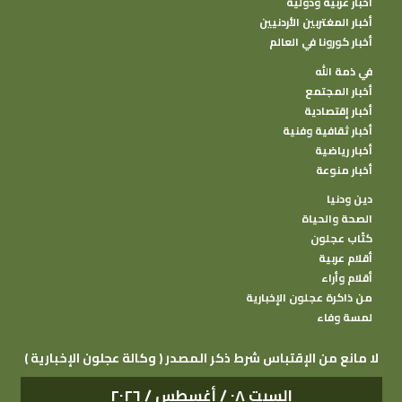
أخبار عربية ودولية
أخبار المغتربين الأردنيين
أخبار كورونا في العالم
في ذمة الله
أخبار المجتمع
أخبار إقتصادية
أخبار ثقافية وفنية
أخبار رياضية
أخبار منوعة
دين ودنيا
الصحة والحياة
كتًاب عجلون
أقلام عربية
أقلام وأراء
من ذاكرة عجلون الإخبارية
لمسة وفاء
( وكالة عجلون الإخبارية ) لا مانع من الإقتباس شرط ذكر المصدر
السبت ٠٨ / أغسطس / ٢٠٢٦