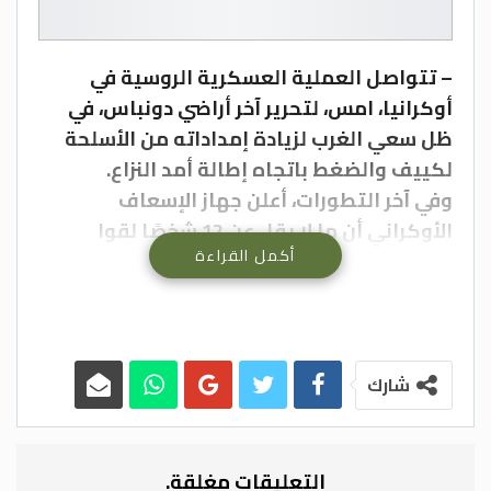
– تتواصل العملية العسكرية الروسية في
أوكرانيا، امس، لتحرير آخر أراضي دونباس، في
ظل سعي الغرب لزيادة إمداداته من الأسلحة
لكييف والضغط باتجاه إطالة أمد النزاع.
وفي آخر التطورات، أعلن جهاز الإسعاف
الأوكراني أن ما لا يقل عن 12 شخصًا لقوا
أكمل القراءة
حتفهم امس في ضربات روسية استهدفت
مدينة فينيتسيا بوسط أوكرانيا التي كانت حتى
الآن بعيدة عن المعارك. ونشرت خدمة الإسعاف
على “فيسبوك” أنها أحصت ظهرًا “12 قتيلًا و25
جريحًا” فيما يكافح رجال الإطفاء حريقًا تسبب
شارك
به القصف. ووصف الرئيس الأوكراني
فولوديمير زيلينسكي الضربات بأنها “عمل
إرهابي”.
التعليقات مغلقة.