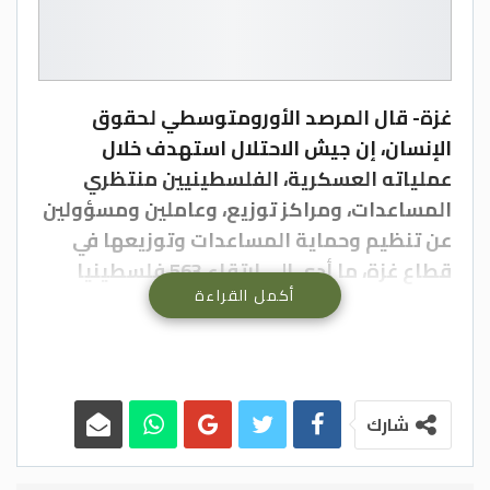
غزة- قال المرصد الأورومتوسطي لحقوق
الإنسان، إن جيش الاحتلال استهدف خلال
عملياته العسكرية، الفلسطينيين منتظري
المساعدات، ومراكز توزيع، وعاملين ومسؤولين
عن تنظيم وحماية المساعدات وتوزيعها في
قطاع غزة، ما أدى إلى ارتقاء 563 فلسطينيا
أكمل القراءة
وإصابة 1523 آخرين.
ووثق المرصد الحقوقي في تقرير أصدره بعنوان:
“قتل الجياع وقصف المساعدات: نهج إسرائيلي
متعمد لتكريس المجاعة في غزة”، في المدة ما
شارك
بين 11 كانون الثاني (يناير) – 23 آذار(مارس)،
استشهاد 256 فلسطينيا في منطقة دوار