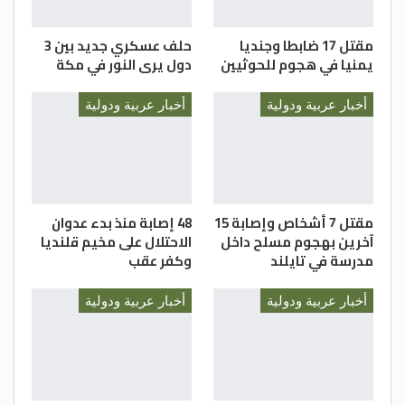
مقتل 17 ضابطا وجنديا
حلف عسكري جديد بين 3
يمنيا في هجوم للحوثيين
دول يرى النور في مكة
أخبار عربية ودولية
أخبار عربية ودولية
مقتل 7 أشخاص وإصابة 15
48 إصابة منذ بدء عدوان
آخرين بهجوم مسلح داخل
الاحتلال على مخيم قلنديا
مدرسة في تايلند
وكفر عقب
أخبار عربية ودولية
أخبار عربية ودولية