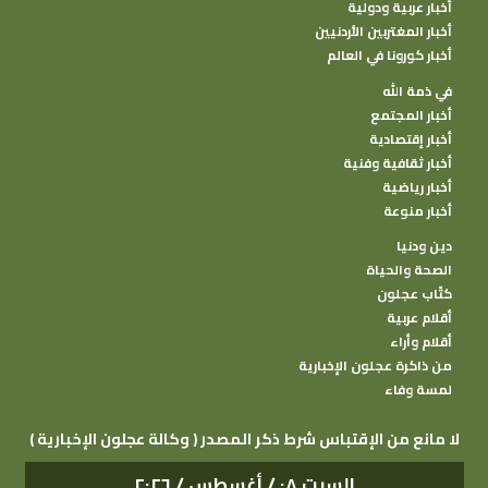
أخبار عربية ودولية
أخبار المغتربين الأردنيين
أخبار كورونا في العالم
في ذمة الله
أخبار المجتمع
أخبار إقتصادية
أخبار ثقافية وفنية
أخبار رياضية
أخبار منوعة
دين ودنيا
الصحة والحياة
كتًاب عجلون
أقلام عربية
أقلام وأراء
من ذاكرة عجلون الإخبارية
لمسة وفاء
( وكالة عجلون الإخبارية ) لا مانع من الإقتباس شرط ذكر المصدر
السبت ٠٨ / أغسطس / ٢٠٢٦