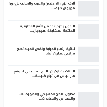
آلاف الزوار الأردنيين والعرب والأجانب يزورون
مهرجان صيف…
الزغول يكرم عدد من الأسر العجلونية
المنتجة المشاركة بمهرجان…
ثنائية ارتفاع الحرارة ونقص المياه تضع
مزارعي عجلون أمام…
المئات يشاركون بالحج المسيحي لموقع
مار الياس من اتباع كنيسة…
عجلون : الحج المسيحي والمهرحانات
والمعارض والمبادرات…