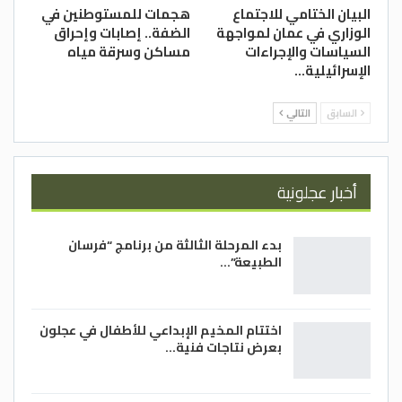
البيان الختامي للاجتماع
هجمات للمستوطنين في
الوزاري في عمان لمواجهة
الضفة.. إصابات وإحراق
السياسات والإجراءات
مساكن وسرقة مياه
الإسرائيلية…
السابق
التالي
أخبار عجلونية
بدء المرحلة الثالثة من برنامج “فرسان
الطبيعة”…
اختتام المخيم الإبداعي للأطفال في عجلون
بعرض نتاجات فنية…