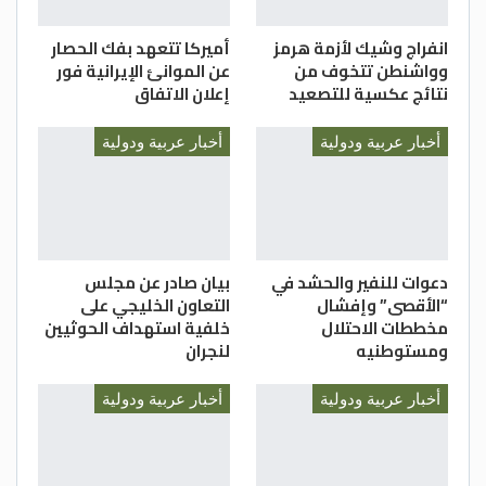
انفراج وشيك لأزمة هرمز
أميركا تتعهد بفك الحصار
وواشنطن تتخوف من
عن الموانئ الإيرانية فور
نتائج عكسية للتصعيد
إعلان الاتفاق
أخبار عربية ودولية
أخبار عربية ودولية
دعوات للنفير والحشد في
بيان صادر عن مجلس
“الأقصى” وإفشال
التعاون الخليجي على
مخططات الاحتلال
خلفية استهداف الحوثيين
ومستوطنيه
لنجران
أخبار عربية ودولية
أخبار عربية ودولية