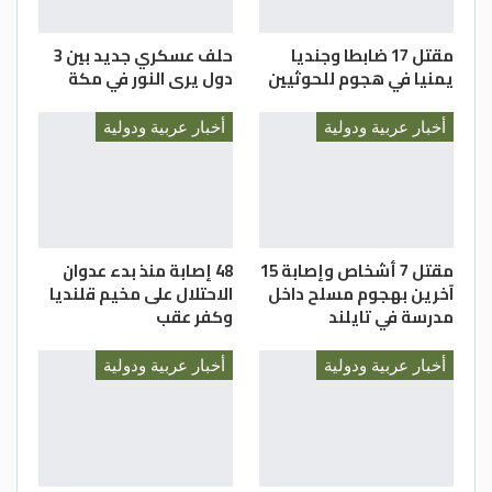
مقتل 17 ضابطا وجنديا
حلف عسكري جديد بين 3
يمنيا في هجوم للحوثيين
دول يرى النور في مكة
أخبار عربية ودولية
أخبار عربية ودولية
مقتل 7 أشخاص وإصابة 15
48 إصابة منذ بدء عدوان
آخرين بهجوم مسلح داخل
الاحتلال على مخيم قلنديا
مدرسة في تايلند
وكفر عقب
أخبار عربية ودولية
أخبار عربية ودولية