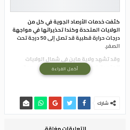
كثفت خدمات الأرصاد الجوية في كل من
الولايات المتحدة وكندا تحذيراتها في مواجهة
درجات حرارة قطبية قد تصل إلى 50 درجة تحت
الصفر.
وقد تشهد ولاية ماين في شمال الولايات
المتحدة خصوصا، انخفاضا شديدا في درجة
أكمل القراءة
الحرارة إلى 51 درجة تحت الصفر، وفقا لنشرة
صادرة عن مصلحة الأرصاد الجوية الوطنية
لمنطقة كاريبو القريبة من الحدود مع كندا.
شارك
وقالت مصلحة الأرصاد الجوية الوطنية لمنطقة
كاريبو “إنه برد قطبي تاريخي” غير مسبوق على
نطاق “جيل كامل” وهو “شيء لم يشهده
التعليقات مغلقة.
خصوصا شمال ولاية ماين وشرقها منذ عامي