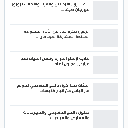
آلاف الزوار الأردنيين والعرب والأجانب يزورون
مهرجان صيف…
الزغول يكرم عدد من الأسر العجلونية
المنتجة المشاركة بمهرجان…
ثنائية ارتفاع الحرارة ونقص المياه تضع
مزارعي عجلون أمام…
المئات يشاركون بالحج المسيحي لموقع
مار الياس من اتباع كنيسة…
عجلون : الحج المسيحي والمهرحانات
والمعارض والمبادرات…