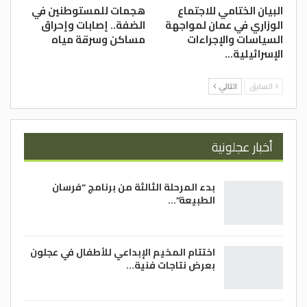
البيان الختامي للاجتماع
هجمات للمستوطنين في
الوزاري في عمان لمواجهة
الضفة.. إصابات وإحراق
السياسات والإجراءات
مساكن وسرقة مياه
الإسرائيلية…
السابق
التالي
أخبار عجلونية
بدء المرحلة الثالثة من برنامج “فرسان
الطبيعة”…
اختتام المخيم الإبداعي للأطفال في عجلون
بعرض نتاجات فنية…