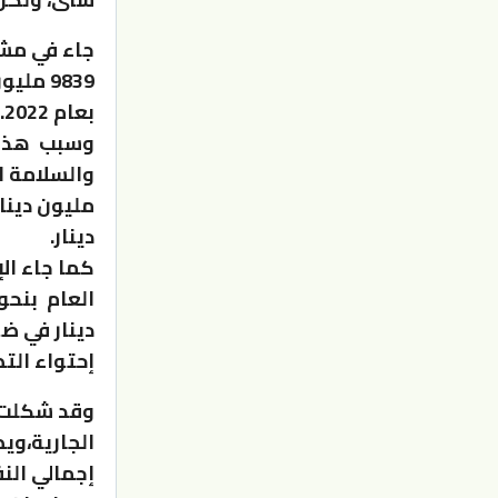
بعام 2022.
وسبب هذا ا
دينار.
كما جاء ال
دينار في ضو
إحتواء التض
إجمالي النف