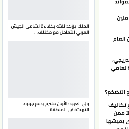
فوائد
للعاملين
الملك يؤكد ثقته بكفاءة نشامى الجيش
العربي للتعامل مع مختلف…
دين العام
دريجي،
الوطني نمواً بنسبة 2.7 بالمائة لعامي
ح التضخم؟
ولي العهد: الأردن ملتزم بدعم جهود
ع تكاليف
التهدئة في المنطقة
اً ممن
تي يعيشها