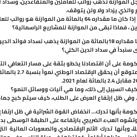
ل الموازنة تذهب رواتب للعاملين والمتقاعدين، وسداد ل
 والذي يزداد ولا ولن يتوقف.
والسؤال… إذا كان ما مقداره 64 بالمائة من الموازنة هو رواتب 
ن ، فماذا تبقى من الموازنة للمشاريع الراسمالية؟
وإذا كان ما مقداره 18بالمائة من الموازنة يذهب لسداد فوائد ال
 سنبدأ في سداد الدين الكلي؟
ومة على أن اقتصادنا يخطو بثقة على مسار التعافي الت
حيث من المتوقع أن يحقق الإقتصاد 
كيف السبيل إلى ذلك، وما هي آليات ووسائل النمو؟
 وفي ظل إرتفاع العرض على الطلب، كيف سيتم كبح جما
ومة بأنها تدرك… انخفاض القوة الشرائية في ظل ارتفا
تشوه العبء الضريبي بارتفاعه على الطبقة الوسطى بدل
لاً، وبأنها تدرك الألم الإقتصادي والصعوبات المالية ال