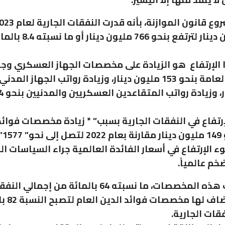
9839 مليون دينار لترتفع بنحو
لإرتفاع هو الزيادة على مخصصات الجهاز العسكري وجها
إرتفاع في النفقات الجارية بسبب” * زيادة مخصصات فوائد
العام
ء الإرتفاع في أسعار الفائدة العالمية جراء السياسات ال
خم عالمياً.
وقد شكلت هذه المخصصات، ما نسبته 64 بالمائة من إجمالي ا
الجارية،ويض
قات الجارية.