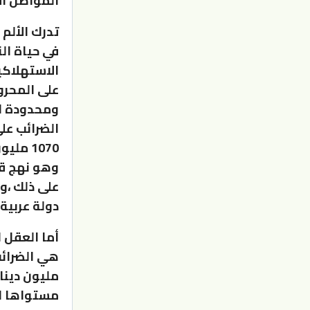
المواطن الأ
تدرك الألم 
في حياة ال
الاستهلاكية
على المحرو
ومحدودة ال
1070 مليون دينار في عام 2019.
وهو نهج قا
على ذلك ،وه
دولة عربية
أما العقل 