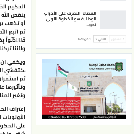
الحكيم الخب
القضاة: التعرف على الأحزاب
ينقص الله ت
الوطنية هو الخطوة الأولى
أو تذهب بر
نحو…
ثم اتبع الله
فَأۡذَنُواْ ب
السابق
التالي
1 من 628
ولأننا تركنا
ويكفي ان أش
،كتفشي الأ
ثم استمرار 
وتأثيرها عل
وتغير المنا
إعتراف الح
الأولويات 
على الحكو
شتى، ولكن ل