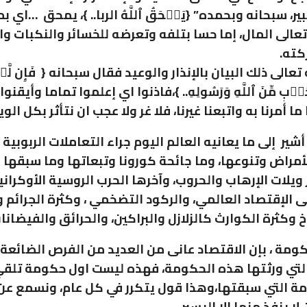
ير، سبحانه وبحمده” {يَمۡحَقُ ٱللَّهُ الربا.. }، يمحق …اي 
عالى المال، إما حسا بتلفه وتعرضه للخسائر والنكبات وال
كته.
 تعالى ذلك البيان بالإنذار والوعيد فقال سبحانه { فَإِن لَّمۡ 
ِحَرۡبٖ مِّنَ ٱللَّهِ وَرَسُولِهِ.. }،فاذنوا اي إعلموا تماما وأيقنو
 ما أمرنا به واتبعنا غيرنا، فلا غر ولا عجب ان نتأثر بكل الوي
ير إلى ما يعانيه العالم اليوم جراء التعاملات الربوبية
مراض وتنوعها، وما جائحة كورونا وتبعاتها وما سبقها عن
ويلات الإرهاب والحروب، وآخرها الحرب الروسية الأوكراني
ى الإقتصاد العالمي، والركود التضخمي ، وكثرة الجرائم و
خ وكثرة الكوارث كالزلازل والبراكين، والحرائق والفيضانا
كومة ، بإن الاقتصاد عانى من العديد من الفرص الضائعة،
التي ورثتها هذه الحكومة، فهذه ليست اول حكومة تلقي
مة التي سبقتها،وهذا قول يتكرر في كل عام، ونسمع ع
ا ينفذ منها إلا اليسير.