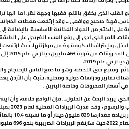
ردني، وتراها أرقاماً، كما تراها في حياة الناس وفي معان
،و القلب الذي يخفق بالألم، ففيها وجهة نظر، أما انها ترا
ناس، فهذا صحيح وواقعي،،، وقد إرتفعت معدلات الضرائب
 على الكثير من المواد الغذائية الأساسية، بالإضافة إلى
قات، الأمر الذي أدى إلى رفع العبء الضريبي على الطبق
دخل، وبإعتراف الحكومة وضمن موازنتها، حيث ارتفعت إي
الضرائب على المحروقات من قراب
ئم ومتبع حتى اللحظة، وهو ما دفع الناس للإحتجاج وا
ناك تقارير ودراسات دولية ومحلية، تثبت بأن الأردن يعد 
 في أسعار المحروقات وخاصة البنزين .
الذي يريد البحث عن الحلول… فإن الواقع خلافه، وأن ايسر
مليون دينار بزيادة مقدارها 829 مليون د
مستواها لعام 2022،حيث سترتفع