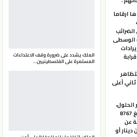
اتهم .
ها ارقاما
 الضرائب
ة الوسطى
رادات
الملك يشدد على ضرورة وقف الاعتداءات
ة 463 مليون دينار في عام 2015 إلى قرابة
المستمرة على الفلسطينيين…
لتظاهر
ثاني أعلى
 الحلول،
هي الضرائب والرسوم ، وقد قدرت الإيرادات المحلية لعام 2023 بمبلغ 8767
ينار أو ما نسبته 10.4 بالمائة عن
 الإيرادات الضريبية بنحو 696 مليون دينار أو