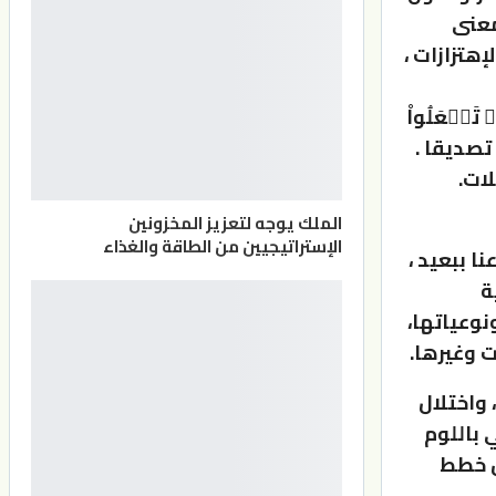
بمعنى
إهتزازات ،
تَفۡعَلُواْ
ا تصديقا .
لات.
الملك يوجه لتعزيز المخزونين
الإستراتيجيين من الطاقة والغذاء
ا ببعيد ،
ة
نوعياتها،
ت وغيرها.
 واختلال
 باللوم
ن خطط