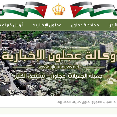
أردن
محافظة عجلون
عجلون الإخبارية
أرسل خبرا و م
لة. اسباب العجز والحلول//نايف المصاروه.