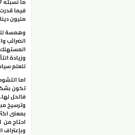
ما نسبته 11.7 بالمائة.
مليون دينار لع
وهمسة للحك
الضرائب وا
المستهلك و
وزيادة الت
للعلم سياس
اما التشوه
تكون بشكل 
فالحل لها.
وترسيخ مبد
بمعنى اكثر
احتاج من ا
وبإعتراف ا