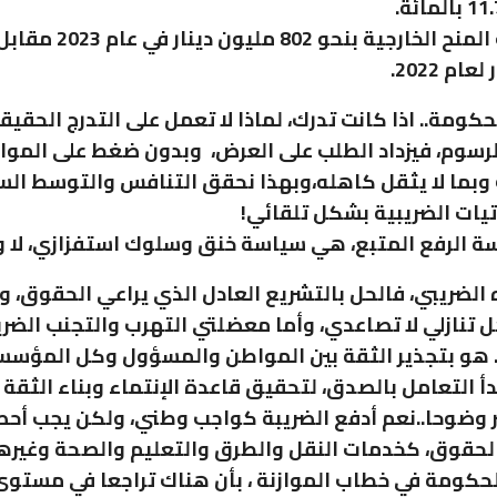
ام 2022.
ومة.. اذا كانت تدرك، لماذا لا تعمل على التدرج الحق
لرسوم، فيزداد الطلب على العرض، وبدون ضغط على الموا
بما لا يثقل كاهله،وبهذا نحقق التنافس والتوسط الس
أتيات الضريبية بشكل تلقائي!
ة الرفع المتبع، هي سياسة خنق وسلوك استفزازي، لا و
 الضريبي، فالحل بالتشريع العادل الذي يراعي الحقوق، و
تنازلي لا تصاعدي، وأما معضلتي التهرب والتجنب الضري
. هو بتجذير الثقة بين المواطن والمسؤول وكل المؤسس
أ التعامل بالصدق، لتحقيق قاعدة الإنتماء وبناء الثقة .
 وضوحا..نعم أدفع الضريبة كواجب وطني، ولكن يجب أحص
لحقوق، كخدمات النقل والطرق والتعليم والصحة وغيرها
لحكومة في خطاب الموازنة ، بأن هناك تراجعا في مستو