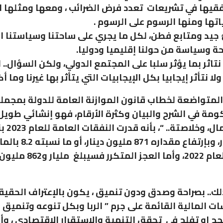
قيها في تشريعات تعدد فرض الضرائب ، ومعها ومثلها 
ها ومنها الرسوم على الرسوم .
جيد ومتابع فطن، لكل ما يجري على ساحتنا وسياستنا ا
 وسياسة من حولنا إقليميا ودوليا.
نتاثر بما يؤثر سلبا على المجتمع الدولي، ولكن السؤال.. لم
لا نتأثر إيجابيا بكل الإيجابيات التي يتأثر بها غيرنا وما 
المتواضعة لخطاب قانون الموازنة العامة للدولة بمجمله
ومة في الشرح والبيان وكثرة الأرقام، فهو إنشائي طوي
مليون دينار، وبإرتفاع مقداره 871 م
مستواها لعام 2022، وأما العجز 
ذلك.. بصراحة وصدق ودون تنميق ، يكون بالإعتراف الحقيقي
ت المالية القائمة على جرم ” الربا وبكل تنوعه وتنميق
تنجح او تفلح في تحقق التنمية والإستقرار الإقتصادي ، وأ