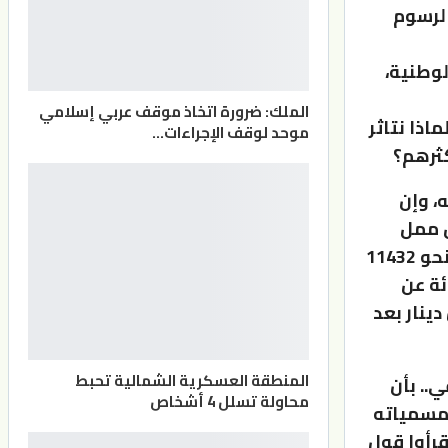
الرسوم
لوطنية،
الملك: ضرورة اتخاذ موقف عربي إسلامي
اذا نتاثر
موحد لوقف الإجراءات…
أكثرهم؟
، وإن
ل ممل
ومخيب للامال، وخلاصتة.. “، بأنه قدرت النفقات العامة للعام 2023 بنحو 11432
ليون دينار، أو ما نسبته 8.2 بالمائة عن
المتكرر فسيبلغ مليار و862 مليون دينار بعد
المنطقة العسكرية الشمالية تحبط
.. بأن
محاولة تسلل 4 أشخاص
 مسمياته
قرأوا قول