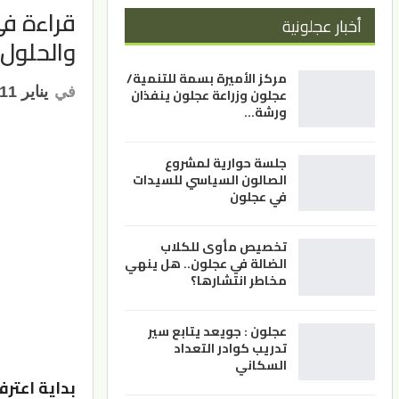
قراءة في
أخبار عجلونية
والحلول/
مركز الأميرة بسمة للتنمية/
في
يناير 11, 2023
عجلون وزراعة عجلون ينفذان
ورشة…
جلسة حوارية لمشروع
الصالون السياسي للسيدات
في عجلون
تخصيص مأوى للكلاب
الضالة في عجلون.. هل ينهي
مخاطر انتشارها؟
عجلون : جويعد يتابع سير
تدريب كوادر التعداد
السكاني
بداية اعتر