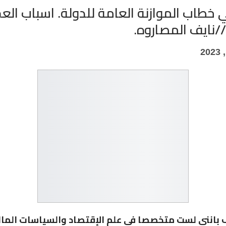
 خطاب الموازنة العامة للدولة. اسباب العج
/نايف المصاروه.
ف بانني لست متخصصا في علم الإقتصاد والسياسات المال