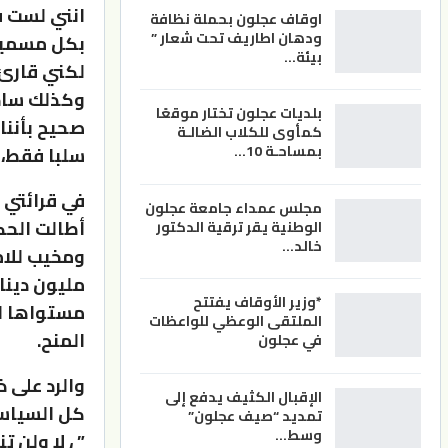
انني لست ف
اوقاف عجلون بحملة نظافة
ودهان اطاريف تحت شعار ”
بكل مسميات
بيئة…
لكني قارئ 
وكذلك ساحة
بلديات عجلون تختار موقعًا
صحيح بأننا 
كمأوى للكلاب الضالـة
بمساحـة 10…
سلبا فقط، و
في قرائتي 
مجلس عمداء جامعة عجلون
أطالت الحك
الوطنية يقر ترقية الدكتور
خالد…
*وزير الأوقاف يفتتح
الملتقى الوعظي للواعظات
المنح.
في عجلون
والرد على 
الإقبال الكثيف يدفع إلى
كل السياسا
تمديد “صيف عجلون”
وسط…
” ، لا ولن 