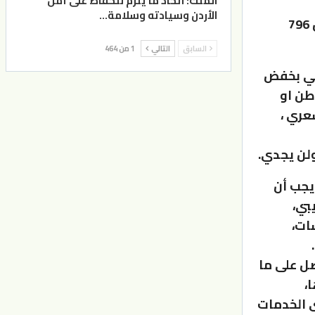
الملك: اتخاذ ما يلزم للحفاظ على أمن
الأردن وسيادته وسلامة…
فيما قدرت المنح الخارجية بنحو 802 مليون دينار في عام 2023 مقابل 796
السابق
التالي
1 من 464
يقي بخفض
طن او
عري ،
لن يجدي.
يجب أن
بي،
ات،
ل على ما
،
ى الخدمات