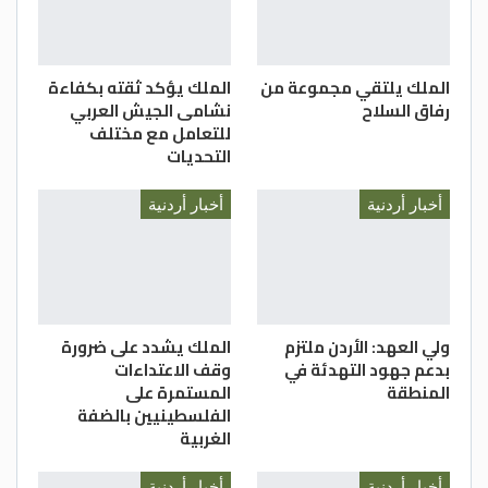
الملك يلتقي مجموعة من
الملك يؤكد ثقته بكفاءة
رفاق السلاح
نشامى الجيش العربي
للتعامل مع مختلف
التحديات
أخبار أردنية
أخبار أردنية
ولي العهد: الأردن ملتزم
الملك يشدد على ضرورة
بدعم جهود التهدئة في
وقف الاعتداءات
المنطقة
المستمرة على
الفلسطينيين بالضفة
الغربية
أخبار أردنية
أخبار أردنية