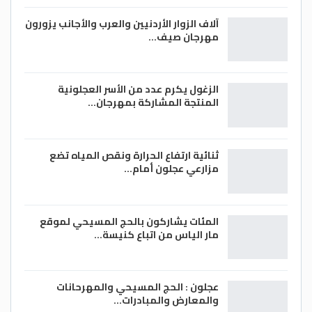
آلاف الزوار الأردنيين والعرب والأجانب يزورون
مهرجان صيف…
الزغول يكرم عدد من الأسر العجلونية
المنتجة المشاركة بمهرجان…
ثنائية ارتفاع الحرارة ونقص المياه تضع
مزارعي عجلون أمام…
المئات يشاركون بالحج المسيحي لموقع
مار الياس من اتباع كنيسة…
عجلون : الحج المسيحي والمهرحانات
والمعارض والمبادرات…