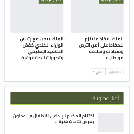
الملك: اتخاذ ما يلزم
الملك يبحث مع رئيس
للحفاظ على أمن الأردن
الوزراء الكندي خفض
وسيادته وسلامة
التصعيد الإقليمي
مواطنيه
وتطورات الضفة وغزة
السابق
التالي
أخبار عجلونية
اختتام المخيم الإبداعي للأطفال في عجلون
بعرض نتاجات فنية…