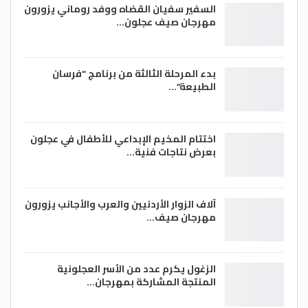
السفير سفيان القضاه ووفد روماني يزورون
مهرجان صيف عجلون…
بدء المرحلة الثالثة من برنامج “فرسان
الطبيعة”…
اختتام المخيم الإبداعي للأطفال في عجلون
بعرض نتاجات فنية…
آلاف الزوار الأردنيين والعرب والأجانب يزورون
مهرجان صيف…
الزغول يكرم عدد من الأسر العجلونية
المنتجة المشاركة بمهرجان…