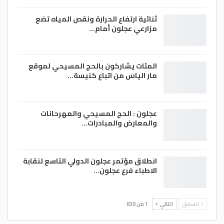
ثنائية ارتفاع الحرارة ونقص المياه تضع
مزارعي عجلون أمام…
المئات يشاركون بالحج المسيحي لموقع
مار الياس من اتباع كنيسة…
عجلون : الحج المسيحي والمهرحانات
والمعارض والمبادرات…
انطلاق مؤتمر عجلون الدولي التاسع لنقابة
الاطباء فرع عجلون…
السابق
التالي
1 من 630