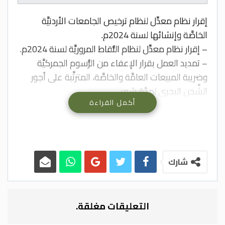
إقرار نظام معدِّل لنظام ترخيص الجامعات الأردنيَّة
الخاصَّة وإنشائها لسنة 2024م.
– إقرار نظام معدِّل لنظام النُّقاط المروريَّة لسنة 2024م.
– تمديد العمل بقرار الإعفاء من الرُّسوم الجمركيَّة
وضريبة المبيعات العامَّة والخاصَّة، المترتِّبة على أجور
الشَّحن البحري لمدَّة شهر.
أكمل القراءة
– إحالة مدير عام دائرة الأحوال المدنيَّة والجوازات فهد
العموش إلى التَّقاعد.
أقرَّ مجلس الوزراء في جلسته التي عقدها اليوم الأحد،
برئاسة رئيس الوزراء الدكتور بشر الخصاونة، نظاماً معدِّلاً
لنظام ترخيص الجامعات الأردنيَّة الخاصَّة وإنشائها لسنة
شارك
2024م.
ويأتي النِّظام المعدِّل لغايات تمكين الجامعات من
إنشاء الكُليَّات الصحيَّة؛ كونها مكمِّلة لعمل الجامعة،
التعليقات مغلقة.
ولإعادة تنظيم إنشاء المستشفيات التَّعليميَّة الجامعيَّة