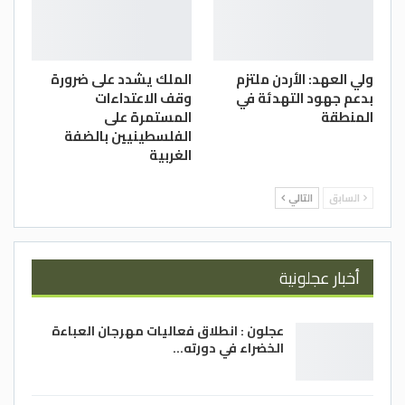
ولي العهد: الأردن ملتزم
الملك يشدد على ضرورة
بدعم جهود التهدئة في
وقف الاعتداءات
المنطقة
المستمرة على
الفلسطينيين بالضفة
الغربية
السابق
التالي
أخبار عجلونية
عجلون : انطلاق فعاليات مهرجان العباءة
الخضراء في دورته…