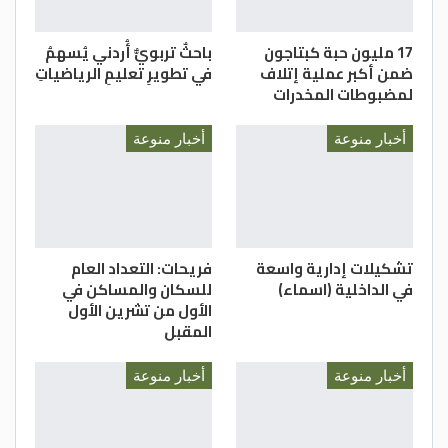
17 مليون حبة كبتاجون
باحثٌ تربويٌّ أُردني يُسهمُ
ضمن أكبر عملية إتلاف
في تطويرِ تعليمِ الرياضياتِ
لمضبوطات المخدرات
أخبار منوعة
أخبار منوعة
تشكيلات إدارية واسعة
فريحات: التعداد العام
في الداخلية (اسماء)
للسكان والمساكن في
الأول من تشرين الأول
المقبل
أخبار منوعة
أخبار منوعة