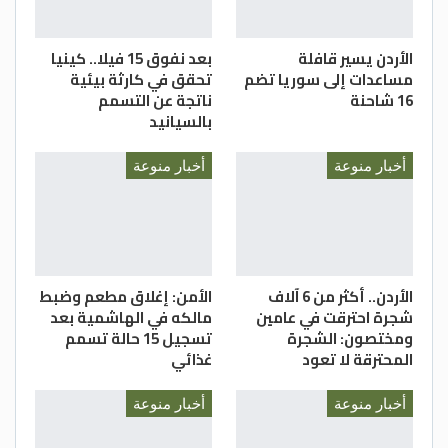
الأردن يسير قافلة
بعد نفوق 15 فيلا.. كينيا
مساعدات إلى سوريا تضم
تحقق في كارثة بيئية
16 شاحنة
ناتجة عن التسمم
بالسيانيد
أخبار منوعة
أخبار منوعة
الأردن.. أكثر من 6 آلاف
الأمن: إغلاق مطعم وضبط
شجرة احترقت في عامين
مالكه في الهاشمية بعد
ومختصون: الشجرة
تسجيل 15 حالة تسمم
المحترقة لا تعود
غذائي
أخبار منوعة
أخبار منوعة