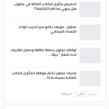
تخصيص مأوى للكلاب الضالة في عجلون..
هل ينهي مخاطر انتشارها؟
عجلون : جويعد يتابع سير تدريب كوادر
التعداد السكاني
اوقاف عجلون بحملة نظافة ودهان اطاريف
تحت شعار ” بيئة…
بلديات عجلون تختار موقعًا كمأوى للكلاب
الضالـة بمساحـة 10…
السابق
التالي
1 من 629