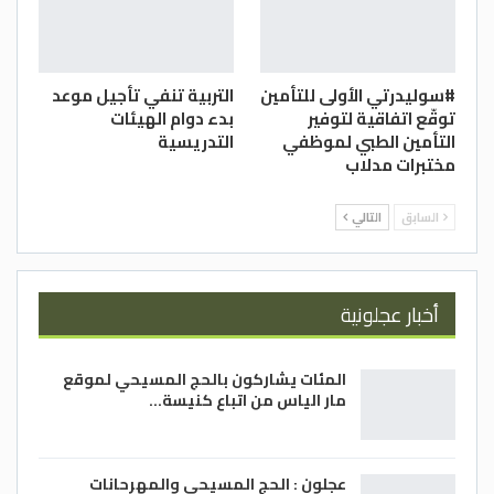
#سوليدرتي الأولى للتأمين
التربية تنفي تأجيل موعد
توقّع اتفاقية لتوفير
بدء دوام الهيئات
التأمين الطبي لموظفي
التدريسية
مختبرات مدلاب
السابق
التالي
أخبار عجلونية
المئات يشاركون بالحج المسيحي لموقع
مار الياس من اتباع كنيسة…
عجلون : الحج المسيحي والمهرحانات