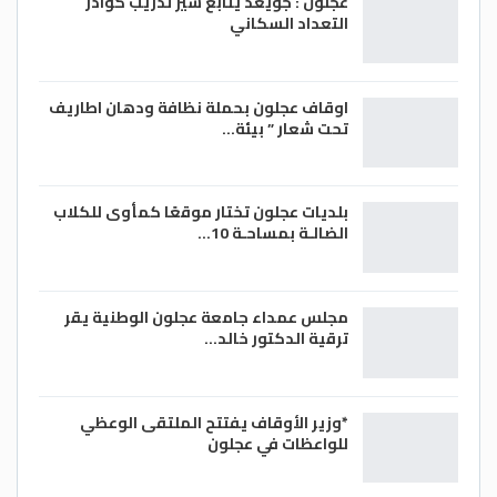
عجلون : جويعد يتابع سير تدريب كوادر
التعداد السكاني
اوقاف عجلون بحملة نظافة ودهان اطاريف
تحت شعار ” بيئة…
بلديات عجلون تختار موقعًا كمأوى للكلاب
الضالـة بمساحـة 10…
مجلس عمداء جامعة عجلون الوطنية يقر
ترقية الدكتور خالد…
*وزير الأوقاف يفتتح الملتقى الوعظي
للواعظات في عجلون