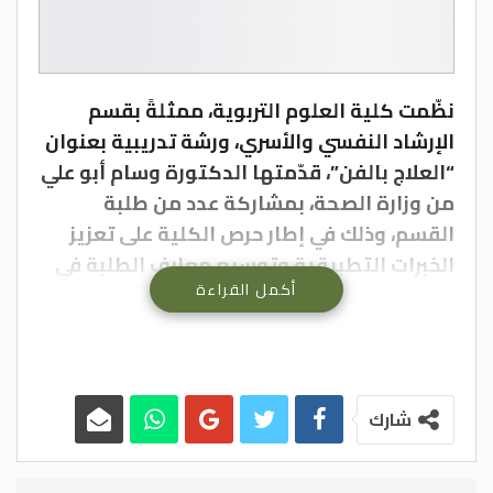
نظّمت كلية العلوم التربوية، ممثلةً بقسم
الإرشاد النفسي والأسري، ورشة تدريبية بعنوان
“العلاج بالفن”، قدّمتها الدكتورة وسام أبو علي
من وزارة الصحة، بمشاركة عدد من طلبة
القسم، وذلك في إطار حرص الكلية على تعزيز
الخبرات التطبيقية وتوسيع معارف الطلبة في
أكمل القراءة
مجالات الإرشاد النفسي الحديثة.
وتناولت الورشة مفهوم العلاج بالفن باعتباره
أحد الأساليب العلاجية المعاصرة التي تتيح
للأفراد التعبير عن مشاعرهم وانفعالاتهم
شارك
بطريقة إبداعية وآمنة، بما يسهم في تعزيز
الصحة النفسية والتخفيف من الضغوط