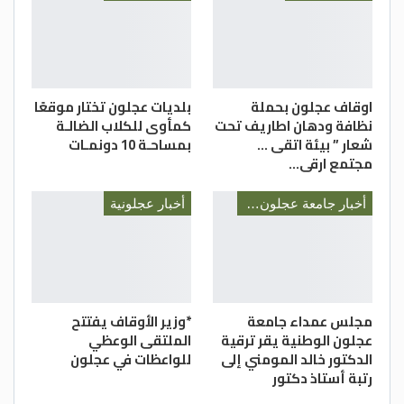
اوقاف عجلون بحملة
بلديات عجلون تختار موقعًا
نظافة ودهان اطاريف تحت
كمأوى للكلاب الضالـة
شعار ” بيئة اتقى …
بمساحـة 10 دونمـات
مجتمع ارقى…
أخبار جامعة عجلون الوطنية
أخبار عجلونية
مجلس عمداء جامعة
*وزير الأوقاف يفتتح
عجلون الوطنية يقر ترقية
الملتقى الوعظي
الدكتور خالد المومني إلى
للواعظات في عجلون
رتبة أستاذ دكتور