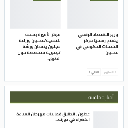
وزير الاقتصاد الرقمي
مركز الأميرة بسمة
يفتتح رسميًا مركز
للتنمية/عجلون وزراعة
الخدمات الحكومي في
عجلون ينفذان ورشة
عجلون
توعوية متخصصة حول
الطرق…
السابق
التالي
أخبار عجلونية
عجلون : انطلاق فعاليات مهرجان العباءة
الخضراء في دورته…