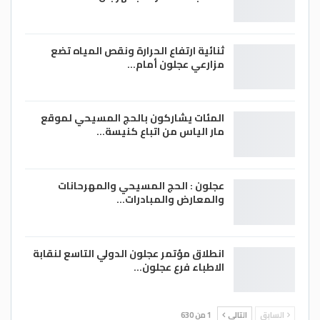
ثنائية ارتفاع الحرارة ونقص المياه تضع
مزارعي عجلون أمام…
المئات يشاركون بالحج المسيحي لموقع
مار الياس من اتباع كنيسة…
عجلون : الحج المسيحي والمهرحانات
والمعارض والمبادرات…
انطلاق مؤتمر عجلون الدولي التاسع لنقابة
الاطباء فرع عجلون…
السابق
التالي
1 من 630