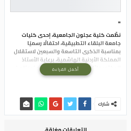
=
نظّمت كلية عجلون الجامعية، إحدى كليات
جامعة البلقاء التطبيقية، احتفالًا رسميًا
بمناسبة الذكرى التاسعة والسبعين لاستقلال
المملكة الأردنية الهاشمية، برعاية الأستاذ
الدكتور وائل الربضي، عميد الكلية، مندوبًا عن
أكمل القراءة
رئيس الجامعة الأستاذ الدكتور أحمد فخري
العجلوني، وبحضور عدد من مديري الدوائر،
وأعضاء الهيئتين الأكاديمية والإدارية، وطلبة
الكلية .
شارك
وفي كلمة له خلال الحفل، عبّر الدكتور الربضي
عن عظيم الاعتزاز بهذه المناسبة الخالدة،
التعليقات مغلقة.
مشددًا على أن الاستقلال هو ثمرة نضال