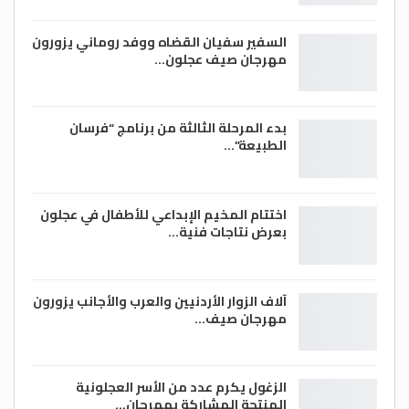
السفير سفيان القضاه ووفد روماني يزورون
مهرجان صيف عجلون…
بدء المرحلة الثالثة من برنامج “فرسان
الطبيعة”…
اختتام المخيم الإبداعي للأطفال في عجلون
بعرض نتاجات فنية…
آلاف الزوار الأردنيين والعرب والأجانب يزورون
مهرجان صيف…
الزغول يكرم عدد من الأسر العجلونية
المنتجة المشاركة بمهرجان…