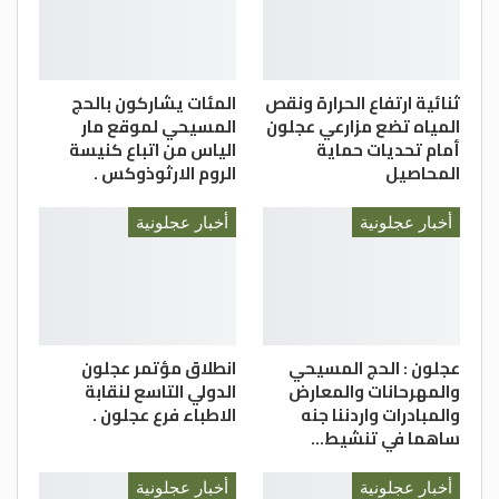
واختُتمت الفعالية بلوحة فنية وطنية أبدع فيها
الطلبة برسم العلم الأردني على أيديهم، وتقديم
ثنائية ارتفاع الحرارة ونقص
المئات يشاركون بالحج
عروض للدبكة الشعبية، عبّرت عن عمق الارتباط
المياه تضع مزارعي عجلون
المسيحي لموقع مار
بالوطن، والاعتزاز بالهوية الأردنية
أمام تحديات حماية
الياس من اتباع كنيسة
المحاصيل
الروم الارثوذوكس .
قسم العلاقات العامة/ كلية عجلون الجامعية
أخبار عجلونية
أخبار عجلونية
عجلون : الحج المسيحي
انطلاق مؤتمر عجلون
والمهرحانات والمعارض
الدولي التاسع لنقابة
والمبادرات واردننا جنه
الاطباء فرع عجلون .
ساهما في تنشيط…
أخبار عجلونية
أخبار عجلونية