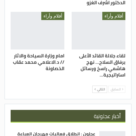
عندما تبدأ المعارك والعمليات العسكرية.
الدكتور اشرف الغزو
أقلام وأراء
أقلام وأراء
لقاء جلالة القائد الأعلى
امام وزارة السياحة والاثار
برفاق السلاح… نهج
// د.الاعلامي محمد عقاب
هاشمي راسخ ورسائل
الخصاونة
استراتيجية…
السابق
التالي
أخبار عجلونية
عجلون : انطلاق فعاليات مهرجان العباءة