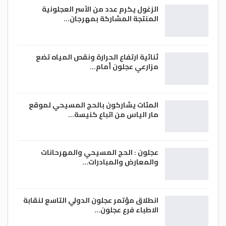
الزغول يكرم عدد من الأسر العجلونية
المنتجة المشاركة بمهرجان…
ثنائية ارتفاع الحرارة ونقص المياه تضع
مزارعي عجلون أمام…
المئات يشاركون بالحج المسيحي لموقع
مار الياس من اتباع كنيسة…
عجلون : الحج المسيحي والمهرحانات
والمعارض والمبادرات…
انطلاق مؤتمر عجلون الدولي التاسع لنقابة
الاطباء فرع عجلون…