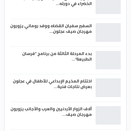
الخضراء في دورته…
السفير سفيان القضاه ووفد روماني يزورون
مهرجان صيف عجلون…
بدء المرحلة الثالثة من برنامج “فرسان
الطبيعة”…
اختتام المخيم الإبداعي للأطفال في عجلون
بعرض نتاجات فنية…
آلاف الزوار الأردنيين والعرب والأجانب يزورون
مهرجان صيف…