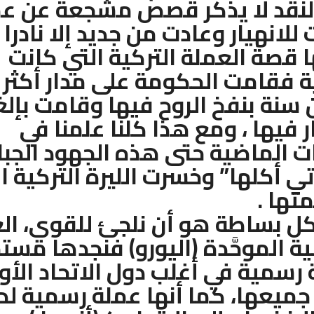
النقد لا يذكر قصص مشجعة عن ع
لانهيار وعادت من جديد إلا نادرا 
ا قصة العملة التركية التي كانت
ة فقامت الحكومة على مدار أكثر
سنة بنفخ الروح فيها وقامت بإلغ
 فيها ، ومع هذا كلنا علمنا في
ت الماضية حتى هذه الجهود الجبا
ي أكلها” وخسرت الليرة التركية ال
تها .
كل بساطة هو أن نلجئ للقوي، ال
بية الموحَّدة (اليورو) فنجدها مس
رسمية في أغلب دول الاتحاد الأو
ميعها، كما أنها عملة رسمية لد