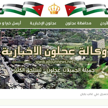
أردن
محافظة عجلون
عجلون الإخبارية
أرسل خبرا و م
حسين علي غالب بابان