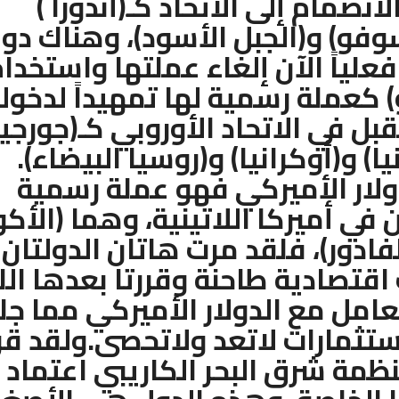
لانضمام إلى الاتحاد كـ(أندورا )
فو) و(الجبل الأسود)، وهناك دو
علياً الآن إلغاء عملتها واستخدا
و) كعملة رسمية لها تمهيداً لدخول
بل في الاتحاد الأوروبي كـ(جورجيا
يا) و(أوكرانيا) و(روسيا البيضاء).
دولار الأميركي فهو عملة رسمية
 في أميركا اللاتينية، وهما (الأكو
فادور)، فلقد مرت هاتان الدولتان
 اقتصادية طاحنة وقررتا بعدها ال
تعامل مع الدولار الأميركي مما ج
ستثمارات لاتعد ولاتحصى.ولقد قر
ظمة شرق البحر الكاريبي اعتماد