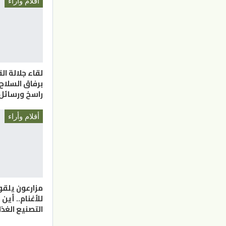
أقلام وأراء
لقاء جلالة الق
برفاق السلا
راسخ ورسائل 
أقلام وأراء
مزارعون يلقو
للأغنام.. أين
التصنيع الغذ