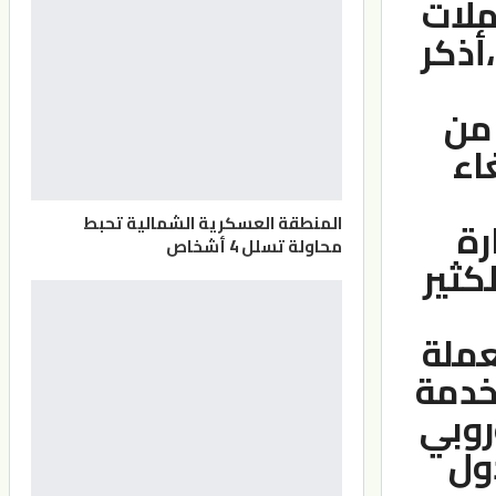
ملات
،أذكر
 من
اء
المنطقة العسكرية الشمالية تحبط
رة
محاولة تسلل 4 أشخاص
كثير
عملة
تخدمة
روبي
ول