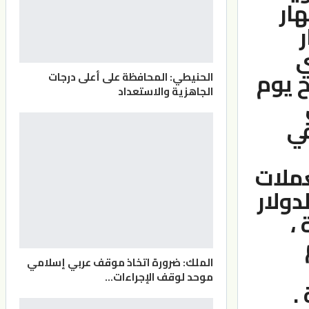
هار
ر
ي
ح يوم
الحنيطي: المحافظة على أعلى درجات
الجاهزية والاستعداد
قي
عملات
دولار
،
الملك: ضرورة اتخاذ موقف عربي إسلامي
موحد لوقف الإجراءات…
.