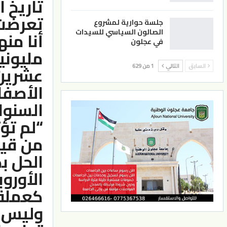
تاريخ 
تعرضت ل
جلسة حوارية لمشروع
الصالون السياسي للسيدات
أنا منه
في عجلون
مليوني
عشرين 
السابق
التالي
1 من 629
الأصفار
السنوا
“لم تؤت
من قيم
الحل ب
الأورو
كعملة 
وليس ج