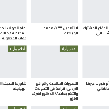
 للدفاع المشترك
لا لتعديل !!!! // محمد
امام الجهات الح
لشاشاني
الهياجنه
المختصة / د.الا
عقاب الخصاونة
أقلام وأراء
أقلام وأراء
م هروب غيرها
التطورات العالمية والواقع
شاورما الصيف!!!!
لشاشاني
الأردني: قراءة في التحولات
الهياجنه
والتشريعات.// الدكتور اشرف
الغزو