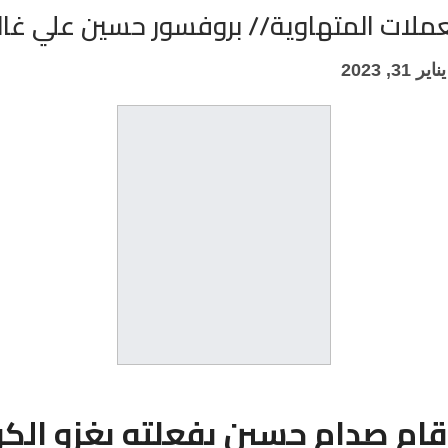
عملات المتهاوية// بروفسور حسين علي غالب
يناير 31, 2023
قام صدام حسين بفعلته بغزو الك