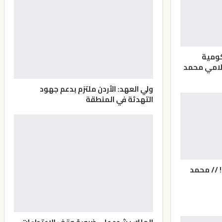
كومية
علامي محمد
ولي العهد: الأردن ملتزم بدعم جهود
التهدئة في المنطقة
 // محمد