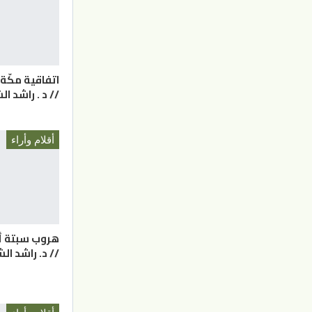
اتفاقية مكّة
// د . راشد ا
أقلام وأراء
هروب سبتة أ
// د. راشد ا