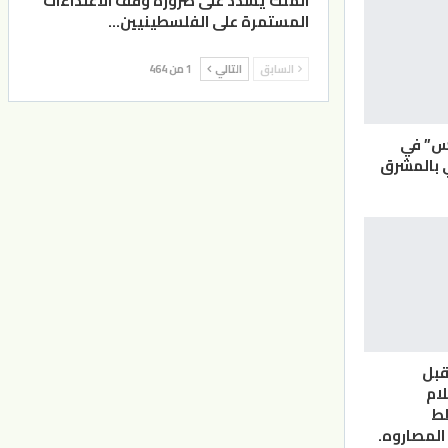
الملك يشدد على ضرورة وقف الاعتداءات
المستمرة على الفلسطينيين…
السابق
التالي
1 من 464
س” في
 بالمشرق
قبل
ام
طط
المصاروه.