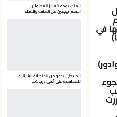
الملك يوجه لتعزيز المخزونين
ل
الإستراتيجيين من الطاقة والغذاء
م
ها في
)
ادور)
الحنيطي يدعو من المنطقة الشرقية
لجوء
للمحافظة على أعلى درجات…
لب
رت