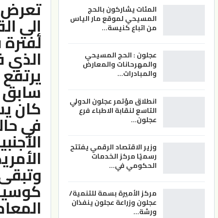
تعرض ال
المئات يشاركون بالحج
إلى الق
المسيحي لموقع مار الياس
من اتباع كنيسة…
لفترة 
الذي ف
عجلون : الحج المسيحي
والمهرحانات والمعارض
يرتفع 
والمبادرات…
سابق ع
كان يس
انطلاق مؤتمر عجلون الدولي
التاسع لنقابة الاطباء فرع
في حال
عجلون…
الأجنبي
وزير الاقتصاد الرقمي يفتتح
الأمريك
رسميًا مركز الخدمات
الحكومي في…
وتبقى 
كوسيلة
مركز الأميرة بسمة للتنمية/
المعامل
عجلون وزراعة عجلون ينفذان
ورشة…