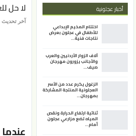
لا حل لل
أخبار عجلونية
آخر تحديث
اختتام المخيم الإبداعي
للأطفال في عجلون بعرض
نتاجات فنية…
آلاف الزوار الأردنيين والعرب
والأجانب يزورون مهرجان
صيف…
الزغول يكرم عدد من الأسر
العجلونية المنتجة المشاركة
بمهرجان…
ثنائية ارتفاع الحرارة ونقص
المياه تضع مزارعي عجلون
أمام…
عندما 