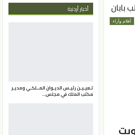
 بابان
أخبار أردنية
أقلام وأراء
تـعيـيـن رئيـس الديـوان المــلكـي ومديـر
مكتب الملك في مجلس…
ويت