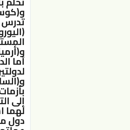
تحلم با
و(كوسو
تدرس ف
(اليور
المستق
و(أرمين
أما ال
لدولتين
و(السل
بأزمات
إلى ال
لهما ا
دول من