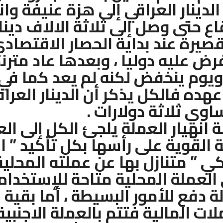
دينار العراقي إلى هزة عنيفة وان
اع حتى وصل إلى ثلاثة الالاف دينا
قصيرة عند بداية الحصار الاقتصاد
رض عليه دوليا ، وبعدها عاد مترن
ويوم ينخفض لكنه لم يعد كما في
هده فالكل يذكر أن الدينار العرا
اوي ثلاثة دولارات .
ة انهيار العملة يلجئ الكل إلى ال
ة القوية على رأسها بكل تأكيد ” ال
ي ” متنازل بها عن عملته المحلية 
العملة المحلية متاحة للإستخدام
 دفع للأمور البسيطة ، أما بقية
ات المالية فتتم بالعملة الاجنبية 