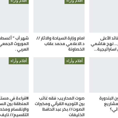
أقلام وأراء
أقلام وأراء
ائد الأعلى
امام وزارة السياحة والاثار //
شهر آب ” أغسط
ح… نهج هاشمي
د.الاعلامي محمد عقاب
الموروث الجمعي
استراتيجية…
الخصاونة
العربي .
أقلام وأراء
أقلام وأراء
ن البندورة
صوت المحاريب: فقه غائب
#قراءة في مست
 مشاريع
بين التوجيه القرآني ومكبرات
المنطقة بين السل
ائي؟
الصوت// بكر عبد الحافظ
والإنقسام ومخ
الخليفات
التقسيم// نايف 