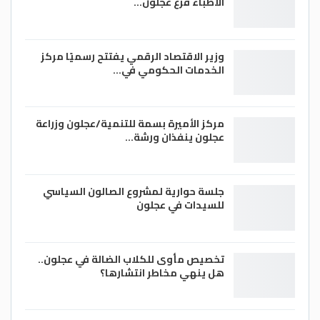
الاطباء فرع عجلون…
وزير الاقتصاد الرقمي يفتتح رسميًا مركز
الخدمات الحكومي في…
مركز الأميرة بسمة للتنمية/عجلون وزراعة
عجلون ينفذان ورشة…
جلسة حوارية لمشروع الصالون السياسي
للسيدات في عجلون
تخصيص مأوى للكلاب الضالة في عجلون..
هل ينهي مخاطر انتشارها؟