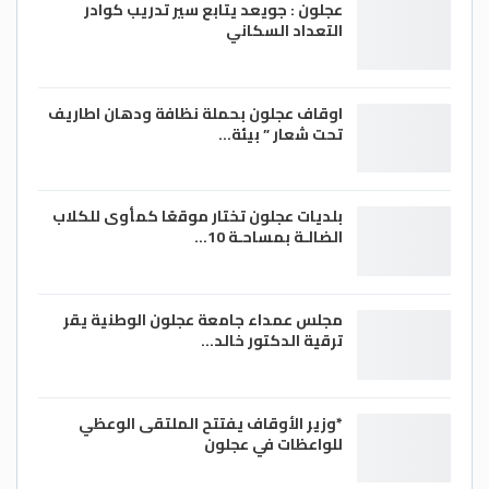
عجلون : جويعد يتابع سير تدريب كوادر
التعداد السكاني
اوقاف عجلون بحملة نظافة ودهان اطاريف
تحت شعار ” بيئة…
بلديات عجلون تختار موقعًا كمأوى للكلاب
الضالـة بمساحـة 10…
مجلس عمداء جامعة عجلون الوطنية يقر
ترقية الدكتور خالد…
*وزير الأوقاف يفتتح الملتقى الوعظي
للواعظات في عجلون