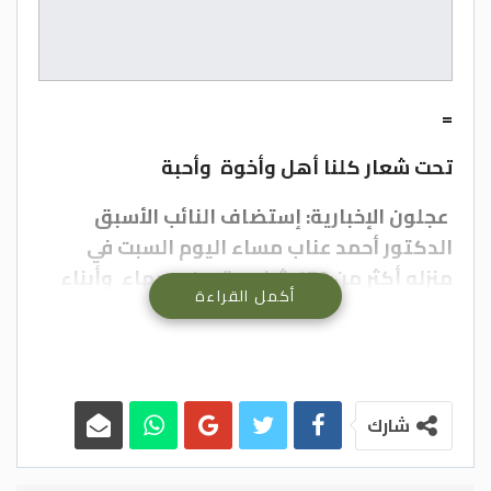
=
تحت شعار كلنا أهل وأخوة وأحبة
عجلون الإخبارية: إستضاف النائب الأسبق
الدكتور أحمد عناب مساء اليوم السبت في
منزله أكثر من 150 شخصية من وجهاء وأبناء
أكمل القراءة
منطقتي كفرنجة وعنجرة
التي تربطهما علاقات
تاريخية كانت على الدوام مميزة سادتها روح
الأخوة وعلاقات النسب والمصاهرة المتجذرة
بين كافة عشائر المنطقتين.
شارك
وفي بداية اللقاء ألقى الدكتور أحمد عناب
كلمة مؤثرة جدا أكد فيها أن العلاقات التي