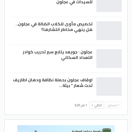
للسيدات في عجلون
تخصيص مأوى للكلاب الضالة في عجلون..
هل ينهي مخاطر انتشارها؟
عجلون : جويعد يتابع سير تدريب كوادر
التعداد السكاني
اوقاف عجلون بحملة نظافة ودهان اطاريف
تحت شعار ” بيئة…
السابق
التالي
1 من 629