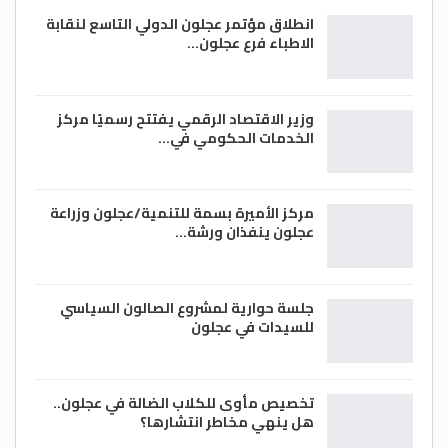
انطلاق مؤتمر عجلون الدولي التاسع لنقابة
الاطباء فرع عجلون…
وزير الاقتصاد الرقمي يفتتح رسميًا مركز
الخدمات الحكومي في…
مركز الأميرة بسمة للتنمية/عجلون وزراعة
عجلون ينفذان ورشة…
جلسة حوارية لمشروع الصالون السياسي
للسيدات في عجلون
تخصيص مأوى للكلاب الضالة في عجلون..
هل ينهي مخاطر انتشارها؟