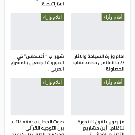
استراتيجية…
أقلام وأراء
أقلام وأراء
امام وزارة السياحة والاثار
شهر آب ” أغسطس” في
// د.الاعلامي محمد عقاب
الموروث الجمعي بالمشرق
الخصاونة
العربي .
أقلام وأراء
أقلام وأراء
مزارعون يلقون البندورة
صوت المحاريب: فقه غائب
للأغنام.. أين مشاريع
بين التوجيه القرآني
التصنيع الغذائي؟
ومكبرات الصوت// بكر عبد