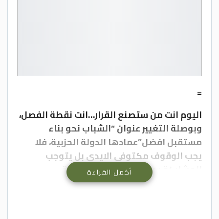
=
اليوم انت من ستصنع القرار…انت نقطة الفصل،
وبوصلة التغيير عنوان “الشباب نحو بناء
مستقبل افضل”عمادها الدولة الحزبية، فلا
يجب الوقوف مكتوفي الايدي بل يتوجب
المشاركة بحزب يمثل الرؤية الثاقبة
أكمل القراءة
والتشاركية الفاعلة والتي تعد بريق الامل الذي
طالما حلمنا به .
ويجب أن يكون الفكر الحزبي الحقيقي مبني