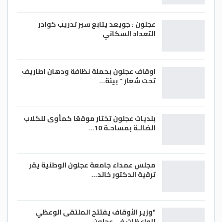
عجلون : جويعد يتابع سير تدريب كوادر
التعداد السكاني
اوقاف عجلون بحملة نظافة ودهان اطاريف
تحت شعار ” بيئة…
بلديات عجلون تختار موقعًا كمأوى للكلاب
الضالـة بمساحـة 10…
مجلس عمداء جامعة عجلون الوطنية يقر
ترقية الدكتور خالد…
*وزير الأوقاف يفتتح الملتقى الوعظي
للواعظات في عجلون