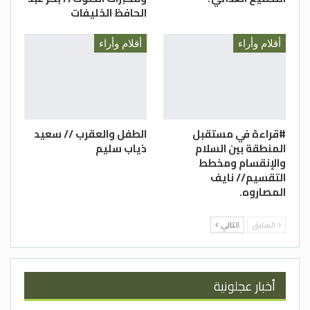
الحافظ الخليفات
أقلام وأراء
أقلام وأراء
#قراءة في مستقبل
الطفل والعقرب // سعيد
المنطقة بين السلام
ذياب سليم
والإنقسام ومخطط
التقسيم// نايف
المصاروه.
السابق
التالي
أخبار عجلونية