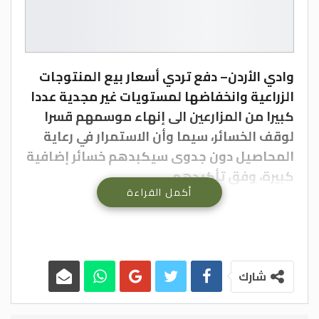
وادي الأردن– دفع تردي أسعار بيع المنتوجات
الزراعية وانخفاضها لمستويات غير مجدية عددا
كبيرا من المزارعين الى إنهاء موسمهم قسرا
لوقف الخسائر، سيما وأن الاستمرار في رعاية
المحاصيل دون جدوى سيكبدهم خسائر إضافية
كبيرة، وفق تأكيدهم.
أكمل القراءة
وبحسب مدير سوق العارضة المركزي المهندس
احمد الختالين، فان جميع أصناف الخضار شهدت
تدنيا بأسعار البيع منذ بداية الموسم والى الآن،
ما تسبب بخسائر كبيرة للمزارعين، مشيرا الى ان
المحظوظ من المزارعين من تمكن من الإفلات
شارك
بتكاليف العمل الزراعي أو بأقل الخسائر
الممكنة.