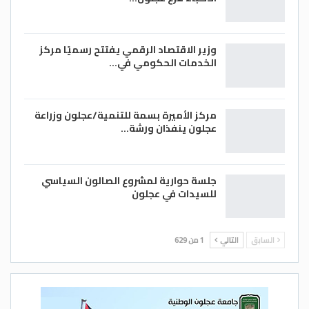
(يونيو) من كل عام، إلا أنه وبفعل التغيرات
المناخية وتردي الأسعار وتراجع الإنتاج، فإن
وزير الاقتصاد الرقمي يفتتح رسميًا مركز
المواسم الماضية شهدت تأخرا في بدء الموسم
الخدمات الحكومي في…
الزراعي في وادي الأردن وانتهائه
بشكل مبكر.
مركز الأميرة بسمة للتنمية/عجلون وزراعة
حابس العدوان/ الغد
عجلون ينفذان ورشة…
جلسة حوارية لمشروع الصالون السياسي
للسيدات في عجلون
السابق
التالي
1 من 629