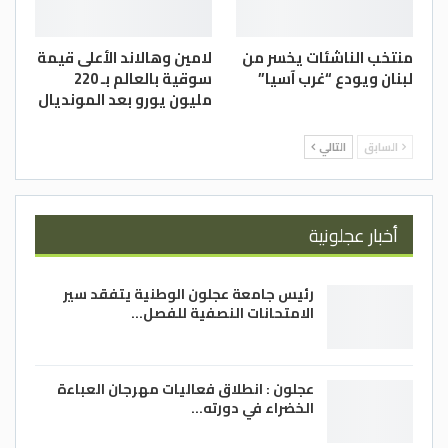
منتخب الناشئات يخسر من
لامين وهالاند الأعلى قيمة
لبنان ويودع “غرب آسيا”
سوقية بالعالم بـ 220
مليون يورو بعد المونديال
السابق
التالي
أخبار عجلونية
رئيس جامعة عجلون الوطنية يتفقد سير
الامتحانات النصفية للفصل…
عجلون : انطلاق فعاليات مهرجان العباءة
الخضراء في دورته…