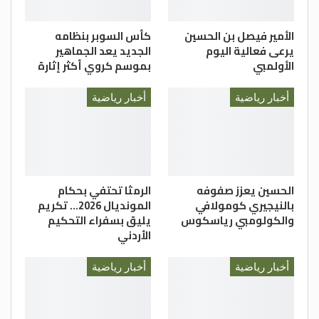
الأمير فيصل بن الحسين
كأس السوبر بنظامه
يرعى فعالية اليوم
الجديد يعد الجماهير
الأولمبي
بموسم كروي أكثر إثارة
أخبار رياضية
أخبار رياضية
الحسين يعزز صفوفه
الرمثا تحتفي بحكام
بالنيجيري كومولافي
المونديال 2026… تكريم
والكولومبي رياسكوس
يليق بسفراء التحكيم
الأردني
أخبار رياضية
أخبار رياضية