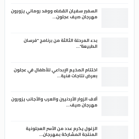
السفير سفيان القضاه ووفد روماني يزورون
مهرجان صيف عجلون…
بدء المرحلة الثالثة من برنامج “فرسان
الطبيعة”…
اختتام المخيم الإبداعي للأطفال في عجلون
بعرض نتاجات فنية…
آلاف الزوار الأردنيين والعرب والأجانب يزورون
مهرجان صيف…
الزغول يكرم عدد من الأسر العجلونية
المنتجة المشاركة بمهرجان…