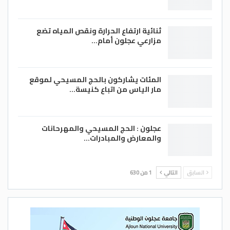
ثنائية ارتفاع الحرارة ونقص المياه تضع
مزارعي عجلون أمام…
المئات يشاركون بالحج المسيحي لموقع
مار الياس من اتباع كنيسة…
عجلون : الحج المسيحي والمهرحانات
والمعارض والمبادرات…
السابق
التالي
1 من 630