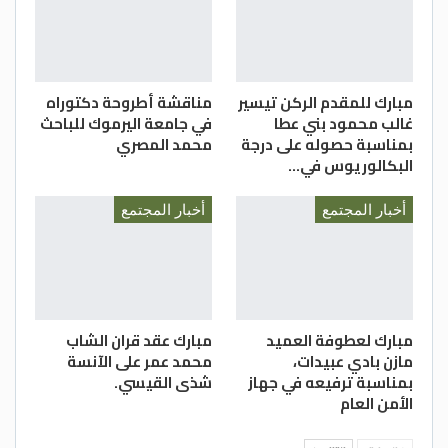
مبارك للمقدم الركن تيسير
مناقشة أطروحة دكتوراه
غالب محمود بني عطا
في جامعة اليرموك للباحث
بمناسبة حصوله على درجة
محمد المصري
البكالوريوس في…
أخبار المجتمع
أخبار المجتمع
مبارك لعطوفة العميد
مبارك عقد قران الشاب
مازن بادي عبيدات،
محمد عمر على الآنسة
بمناسبة ترفيعه في جهاز
شذى القيسي.
الأمن العام