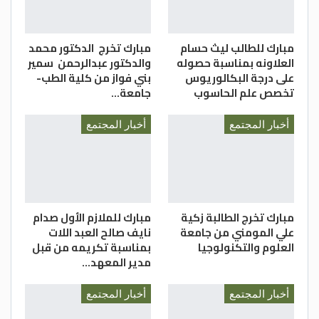
مبارك للطالب ليث حسام
مبارك تخرج الدكتور محمد
العلاونه بمناسبة حصوله
والدكتور عبدالرحمن سمير
على درجة البكالوريوس
بني فواز من كلية الطب-
تخصص علم الحاسوب
جامعة…
أخبار المجتمع
أخبار المجتمع
مبارك تخرج الطالبة زكية
مبارك للملازم الأول صدام
علي المومني من جامعة
نايف صالح العبد اللات
العلوم والتكنولوجيا
بمناسبة تكريمه من قبل
مدير المعهد…
أخبار المجتمع
أخبار المجتمع