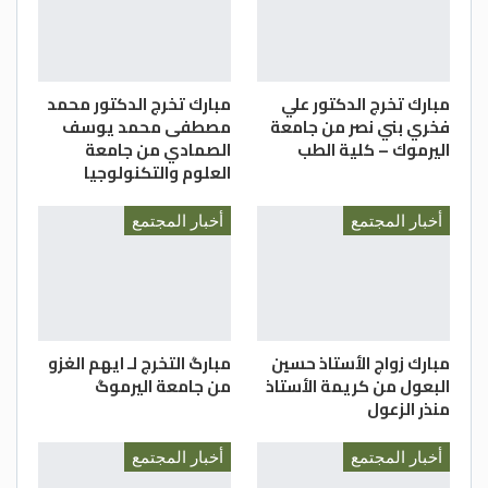
مبارك تخرج الدكتور علي
مبارك تخرج الدكتور محمد
فخري بني نصر من جامعة
مصطفى محمد يوسف
اليرموك – كلية الطب
الصمادي من جامعة
العلوم والتكنولوجيا
أخبار المجتمع
أخبار المجتمع
مبارك زواج الأستاذ حسين
مبارگ التخرج لـ ايهم الغزو
البعول من كريمة الأستاذ
من جامعة اليرموگ
منذر الزعول
أخبار المجتمع
أخبار المجتمع