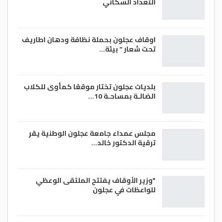
التعداد السكاني
اوقاف عجلون بحملة نظافة ودهان اطاريف
تحت شعار ” بيئة…
بلديات عجلون تختار موقعًا كمأوى للكلاب
الضالـة بمساحـة 10…
مجلس عمداء جامعة عجلون الوطنية يقر
ترقية الدكتور خالد…
*وزير الأوقاف يفتتح الملتقى الوعظي
للواعظات في عجلون