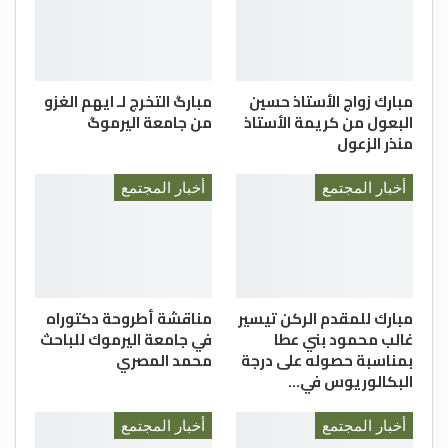
مبارك زواج الأستاذ حسين
مبارگ التخرج لـ ايهم الغزو
البعول من كريمة الأستاذ
من جامعة اليرموگ
منذر الزعول
أخبار المجتمع
أخبار المجتمع
مبارك للمقدم الركن تيسير
مناقشة أطروحة دكتوراه
غالب محمود بني عطا
في جامعة اليرموك للباحث
بمناسبة حصوله على درجة
محمد المصري
البكالوريوس في…
أخبار المجتمع
أخبار المجتمع