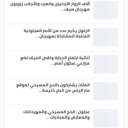
آلاف الزوار الأردنيين والعرب والأجانب يزورون
مهرجان صيف…
الزغول يكرم عدد من الأسر العجلونية
المنتجة المشاركة بمهرجان…
ثنائية ارتفاع الحرارة ونقص المياه تضع
مزارعي عجلون أمام…
المئات يشاركون بالحج المسيحي لموقع
مار الياس من اتباع كنيسة…
عجلون : الحج المسيحي والمهرحانات
والمعارض والمبادرات…