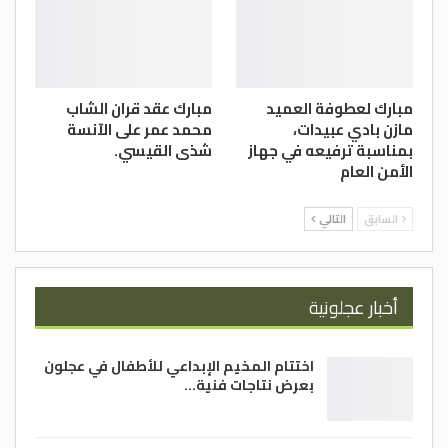
مبارك لعطوفة العميد
مبارك عقد قران الشاب
مازن بادي عبيدات،
محمد عمر على الآنسة
بمناسبة ترفيعه في جهاز
شذى القيسي.
الأمن العام
السابق
التالي
أخبار عجلونية
اختتام المخيم الإبداعي للأطفال في عجلون
بعرض نتاجات فنية…