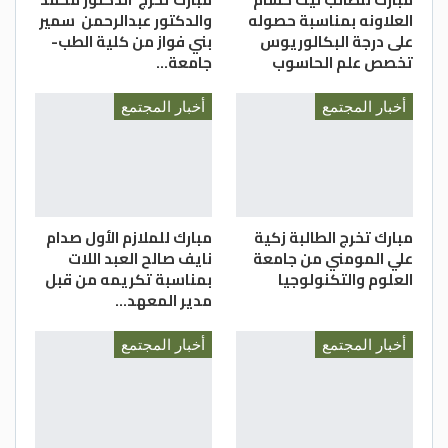
العلاونه بمناسبة حصوله
والدكتور عبدالرحمن سمير
على درجة البكالوريوس
بني فواز من كلية الطب-
تخصص علم الحاسوب
جامعة…
أخبار المجتمع
أخبار المجتمع
مبارك تخرج الطالبة زكية
مبارك للملازم الأول صدام
علي المومني من جامعة
نايف صالح العبد اللات
العلوم والتكنولوجيا
بمناسبة تكريمه من قبل
مدير المعهد…
أخبار المجتمع
أخبار المجتمع