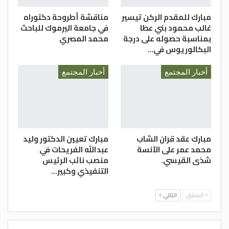
مبارك للمقدم الركن تيسير
مناقشة أطروحة دكتوراه
غالب محمود بني عطا
في جامعة اليرموك للباحث
بمناسبة حصوله على درجة
محمد المصري
البكالوريوس في…
أخبار المجتمع
أخبار المجتمع
مبارك عقد قران الشاب
مبارك تعيين الدكتور وليد
محمد عمر على الآنسة
عبدالله الفريحات في
شذى القيسي.
منصب نائب الرئيس
التنفيذي وكبير…
السابق
التالي