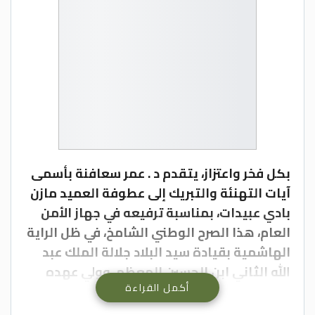
بكل فخر واعتزاز، يتقدم د . عمر سعافنة بأسمى
آيات التهنئة والتبريك إلى عطوفة العميد مازن
بادي عبيدات، بمناسبة ترفيعه في جهاز الأمن
العام، هذا الصرح الوطني الشامخ، في ظل الراية
الهاشمية بقيادة سيد البلاد جلالة الملك عبد
الله الثاني ابن الحسين المعظم، وولي عهده
أكمل القراءة
الأمين سمو الأمير الحسين بن عبد الله الثاني،
حفظهما الله ورعاهما