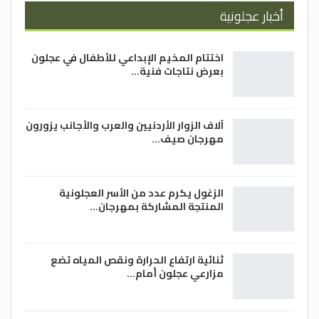
أخبار عجلونية
اختتام المخيم الإبداعي للأطفال في عجلون
بعرض نتاجات فنية…
آلاف الزوار الأردنيين والعرب والأجانب يزورون
مهرجان صيف…
الزغول يكرم عدد من الأسر العجلونية
المنتجة المشاركة بمهرجان…
ثنائية ارتفاع الحرارة ونقص المياه تضع
مزارعي عجلون أمام…