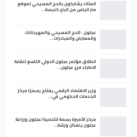
المئات يشاركون بالحج المسيحي لموقع
مار الياس من اتباع كنيسة…
عجلون : الحج المسيحي والمهرحانات
والمعارض والمبادرات…
انطلاق مؤتمر عجلون الدولي التاسع لنقابة
الاطباء فرع عجلون…
وزير الاقتصاد الرقمي يفتتح رسميًا مركز
الخدمات الحكومي في…
مركز الأميرة بسمة للتنمية/عجلون وزراعة
عجلون ينفذان ورشة…