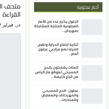
متحف الأ
أخبار عجلونية
القراءة
الزغول يكرم عدد من الأسر
في
فبراير 27, 2023
العجلونية المنتجة المشاركة
بمهرجان…
ثنائية ارتفاع الحرارة ونقص
المياه تضع مزارعي عجلون
أمام…
المئات يشاركون بالحج
المسيحي لموقع مار الياس
من اتباع كنيسة…
عجلون : الحج المسيحي
والمهرحانات والمعارض
والمبادرات…