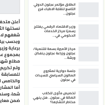
انطلاق مؤتمر عجلون الدولي
التاسع لنقابة الاطباء فرع
عجلون…
أعلن متحف 
وزير الاقتصاد الرقمي يفتتح
نسختها الث
رسميًا مركز الخدمات
شغفهم لاك
الحكومي في…
وبحسب بيان
مركز الأميرة بسمة للتنمية/
عجلون وزراعة عجلون ينفذان
ورشة…
مطلع شهر ك
جلسة حوارية لمشروع
للمسابقة و
الصالون السياسي للسيدات
في عجلون
والخامس لل
أما المشارك
شما، وسند 
تخصيص مأوى للكلاب
الضالة في عجلون.. هل ينهي
ضمن معايي
مخاطر انتشارها؟