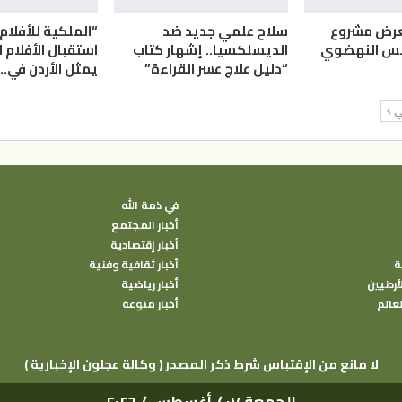
عرض مشروع
سلاح علمي جديد ضد
“الملكية للأفلام
سس النهضوي
الديسلكسيا.. إشهار كتاب
استقبال الأفلام ل
“دليل علاج عسر القراءة”
يمثل الأردن في…
لي
في ذمة الله
أخبار المجتمع
أخبار إقتصادية
ة
أخبار ثقافية وفنية
أردنيين
أخبار رياضية
لعالم
أخبار منوعة
( وكالة عجلون الإخبارية ) لا مانع من الإقتباس شرط ذكر المصدر