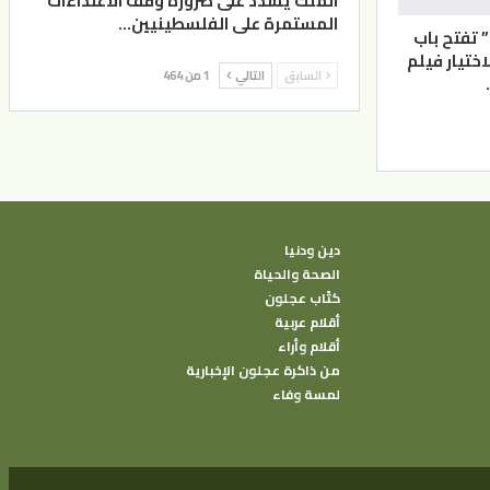
الملك يشدد على ضرورة وقف الاعتداءات
المستمرة على الفلسطينيين…
” تفتح باب
اختيار فيلم
السابق
التالي
1 من 464
دين ودنيا
الصحة والحياة
كتًاب عجلون
أقلام عربية
أقلام وأراء
من ذاكرة عجلون الإخبارية
لمسة وفاء