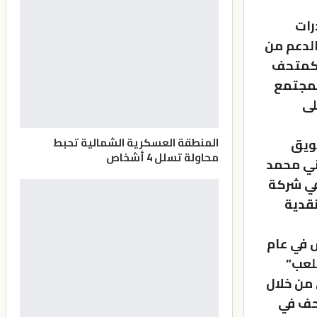
رات
الدعم من
 كمتحف
المجتمع
لى
المنطقة العسكرية الشمالية تحبط
سويق
محاولة تسلل 4 أشخاص
دني محمد
 في شركة
نقدية
 في عام
لال اللعب”
 من خلال
متحف في