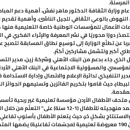
لمرسلة.
عام وزارة الثقافة الدكتور ماهر نفش، أهمية دعم المباد
ى النهوض بالوعي الثقافي للجيل الناشئ، وأهمية تقديم 
ات الأعمال للمؤسسات الوطنية خاصة التعليمية منها
تصدّر دورًا محوريًا في نشر المعرفة والإثراء الفكري في 
عربا عن تطلّع الوزارة إلى توسيع نطاق المسابقة لتصبح ع
ي أكبر ولتشمل مشاركين أكثر.
 الذي جاء بدعم من البنك الأهلي وشركة زين، مدير الت
لمؤسسي والمسؤولية الاجتماعية في البنك الأهلي الأر
دير التنفيذي لدائرة الإعلام والاتصال وإدارة الاستدامة
لبيطار، حيث قاموا بتكريم الفائزين وتسليمهم الجوائز ال
لمقدمة.
ن متحف الأطفال الأردن مؤسسة تعليمية غير ربحية تأسس
2007، وتعتمد منهجيته للأطفال (1-12 سنة) على” التعلّم من خ
الاستنتاج بشكلٍ حُر، حيث يتعلم الأطفال بأسلوبٍ تفاعلي
أكثر من من 190 معروضة تعليمية (مجسّمات تفاعلية) يضمها ال