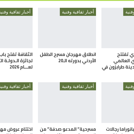
فنية
أخبار ثقافية وفنية
أخبار ثقافية وفنية
ري تفتتح
انطلاق مهرجان مسرح الطفل
الثقافة تفتح باب
ي العالمي
الأردني بدورته الـ20
لجائزة الـدولـة ا
ينة طرابزون في
لعـــام 2026
فنية
أخبار ثقافية وفنية
أخبار ثقافية وفنية
انوراما رجالات
مسرحية” المدعو صدفة” من
اختتام عروض مهر