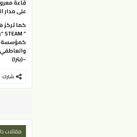
قاعة معروض
على مدار ال
كما تركز ه
” 
كمؤسسة للت
والعاطفي 
–(بترا)
شارك
مقالات ذا