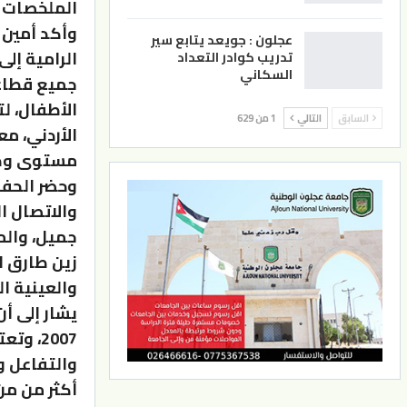
الملخصات ا
وأكد أمين 
عجلون : جويعد يتابع سير
الرامية إل
تدريب كوادر التعداد
السكاني
جميع قطاع
الأطفال، لت
السابق
التالي
1 من 629
الأردني، م
مستوى وطن
وحضر الحفل
والاتصال ا
جميل، والم
زين طارق ا
والعينية ا
يشار إلى أ
والتفاعل و