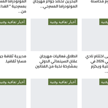
م محاسنة
البحرين تحصد جوائز مهرجان
المونودراما المس
المونودراما المسرحي…
بمسرحية ” الغداء 
من…
فنية
أخبار ثقافية وفنية
أخبار ثقافية وفنية
ى اختتام نادي
انطلاق فعاليات مهرجان
مديرية ثقافة ج
الإبداع الصيفي 2026 في
عمّان السينمائي الدولي
مسارا ثقافيا.
نية ويكرّم
بمشاركة نخبة من الفنانين
…
فنية
أخبار ثقافية وفنية
أخبار ثقافية وفنية