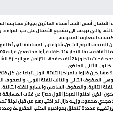
الأطفال أمس الأحد، أسماء الفائزين بجوائز مسابقة الق
الثة، والتي تهدف الى تشجيع الأطفال على حب القراءة، 
تساب المعارف المتنوعة.
 للمتحف اليوم الاثنين، شارك في المسابقة التي أطلقه
بمجموع عدد صفحات يتجاوز 24 ألف صفحة، بالتزامن مع الإجاز
انون الثاني الماضي.
وتم تكريم 9 مشاركين فازوا بالمراكز الثلاثة الأولى تباعًا عن كل فئة
هي الصفوف الثاني والثالث للفئة الأولى، والصفوف الر
فئة الثانية، والصفوف السادس والسابع للفئة الثالثة.
ون الذين احتلوا المركز الأول حصرًا عن فئات المسابقة فه
مجدي محمود، وزينة درّاز، تم اختيارهم من قِبل لجنة تح
ر تقييم محددة تتعلق بمواضيع الكتب المقروءة وعدده