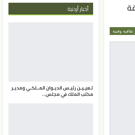
قة
أخبار أردنية
 ثقافية وفنية
تـعيـيـن رئيـس الديـوان المــلكـي ومديـر
مكتب الملك في مجلس…