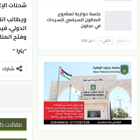
شحنات الإغا
جلسة حوارية لمشروع
ويطالب القر
الصالون السياسي للسيدات
في عجلون
الدولي، فيم
وفتح المنا
السابق
التالي
1 من 629
“بترا “
شارك
مقالات ذا