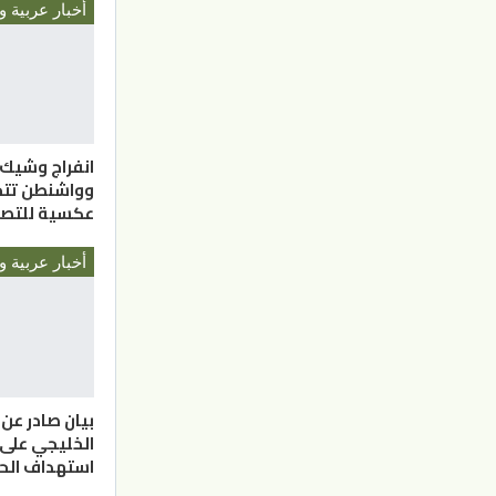
أخبار عربية و
انفراج وشيك 
وواشنطن تتخ
عكسية للتص
أخبار عربية و
بيان صادر عن
الخليجي على
استهداف الحو