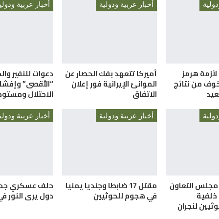
دولية
أخبار عربية ودولية
أخبار عربية ودولي
لأزمة هرمز
أميركا تتعهد بفك الحصار عن
دعوات للنفير وا
وف من نتائج
الموانئ الإيرانية فور إعلان
“الأقصى” وإفش
عيد
الاتفاق
الاحتلال ومستوط
دولية
أخبار عربية ودولية
أخبار عربية ودولي
 مجلس التعاون
مقتل 17 ضابطا وجنديا يمنيا
 خلفية
في هجوم للحوثيين
دول يرى النور ف
ثيين لنجران