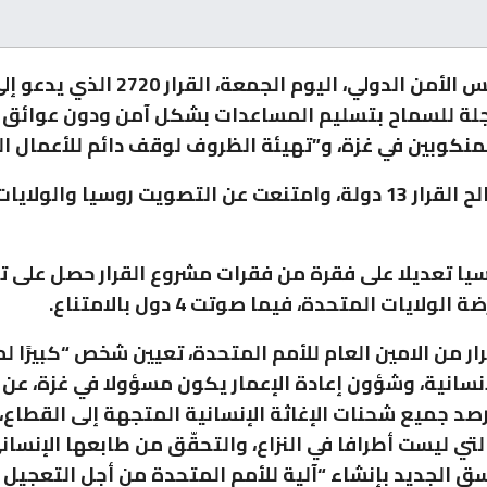
اعتمد مجلس الأمن الدولي، اليوم الجمعة، القرار 0
لة للسماح بتسليم المساعدات بشكل آمن ودون عوائق إ
لمنكوبين في غزة، و”تهيئة الظروف لوقف دائم للأعمال الع
وصوت لصالح القرار 13 دولة، وامتنعت عن التصويت روسيا والول
ولايات المتحدة، فيما صوتت 4 دول بالامتناع.
ار من الامين العام للأمم المتحدة، تعيين شخص “كبيرًا 
نسانية، وشؤون إعادة الإعمار يكون مسؤولا في غزة، عن 
د جميع شحنات الإغاثة الإنسانية المتجهة إلى القطاع، 
لتي ليست أطرافا في النزاع، والتحقّق من طابعها الإنسان
ق الجديد بإنشاء “آلية للأمم المتحدة من أجل التعجيل 