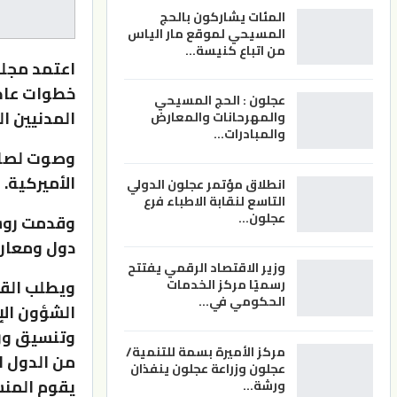
المئات يشاركون بالحج
المسيحي لموقع مار الياس
من اتباع كنيسة…
خطوات عاج
عجلون : الحج المسيحي
المدنيين ا
والمهرحانات والمعارض
والمبادرات…
الأميركية.
انطلاق مؤتمر عجلون الدولي
التاسع لنقابة الاطباء فرع
عجلون…
دول ومعارضة ال
وزير الاقتصاد الرقمي يفتتح
ويطلب القر
رسميًا مركز الخدمات
الحكومي في…
الشؤون الإ
وتنسيق ورص
مركز الأميرة بسمة للتنمية/
من الدول ا
عجلون وزراعة عجلون ينفذان
يقوم المنس
ورشة…