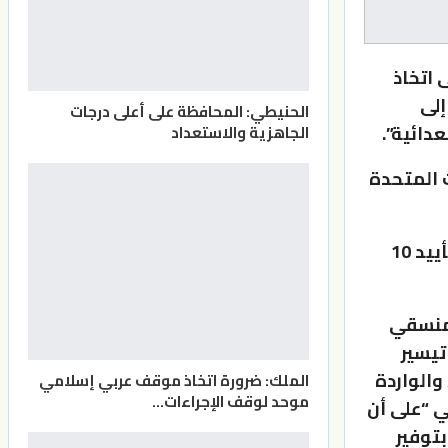
272 الذي يدعو إلى اتخاذ
لى
الحنيطي: المحافظة على أعلى درجات
دائية”.
الجاهزية والاستعداد
ايات المتحدة
وقدمت روسيا تعديلا على فقرة من فقرات مشروع القرار حصل على تأييد 10
لمنسقي
تيسير
والواردة
الملك: ضرورة اتخاذ موقف عربي إسلامي
موحد لوقف الإجراءات…
ي “على أن
بتوفير