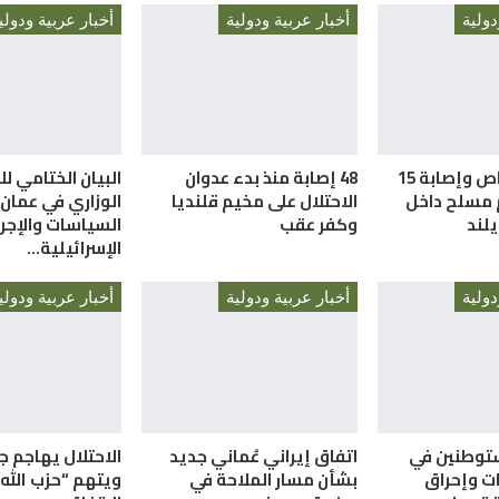
دولية
أخبار عربية ودولية
أخبار عربية ودولي
مقتل 7 أشخاص وإصابة 15
48 إصابة منذ بدء عدوان
البيان الختامي لل
 مسلح داخل
الاحتلال على مخيم قلنديا
الوزاري في عمان
لند
وكفر عقب
السياسات والإجر
الإسرائيلية…
دولية
أخبار عربية ودولية
أخبار عربية ودولي
توطنين في
اتفاق إيراني عُماني جديد
الاحتلال يهاجم ج
ات وإحراق
بشأن مسار الملاحة في
ويتهم “حزب الله