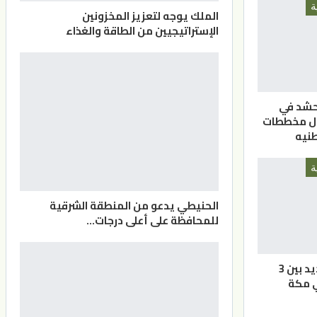
ة
الملك يوجه لتعزيز المخزونين
الإستراتيجيين من الطاقة والغذاء
لحشد في
ال مخططات
نيه
ة
الحنيطي يدعو من المنطقة الشرقية
للمحافظة على أعلى درجات…
حلف عسكري جديد بين 3
ي مكة