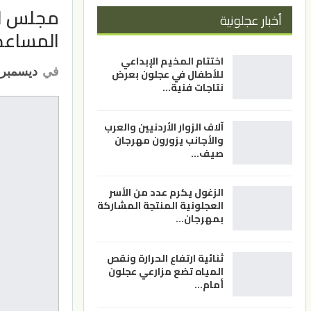
مجلس الأ
أخبار عجلونية
المساعدا
اختتام المخيم الإبداعي
في
ديسمبر 22, 023
للأطفال في عجلون بعرض
نتاجات فنية…
آلاف الزوار الأردنيين والعرب
والأجانب يزورون مهرجان
صيف…
الزغول يكرم عدد من الأسر
العجلونية المنتجة المشاركة
بمهرجان…
ثنائية ارتفاع الحرارة ونقص
المياه تضع مزارعي عجلون
أمام…