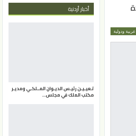
ة
أخبار أردنية
عربية ودولية
تـعيـيـن رئيـس الديـوان المــلكـي ومديـر
مكتب الملك في مجلس…