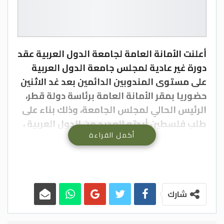
أعلنت الأمانة العامة لجامعة الدول العربية عقد
دورة غير عادية لمجلس جامعة الدول العربية
على مستوى المندوبين الدائمين بعد غد الاثنين
حضوريا بمقر الأمانة العامة برئاسة دولة قطر،
الرئيس الحالي لمجلس الجامعة، وذلك بناء على
طلب فلسطين أيدته العديد من الدول العربية ،
أكمل القراءة
لبحث الجرائم والاعتداءات الإسرائيلية في مدينة
القدس المحتلة والمقدسات الإسلامية
والمسيحية خاصة المسجد الاقصى المبارك و
الاعتداء على المصلين و هم ركع سجود في شهر
رمضان المبارك.
شارك
وأوضح السفير حسام زكى الامين العام
المساعد للجامعة العربية في تصريح صحفي له