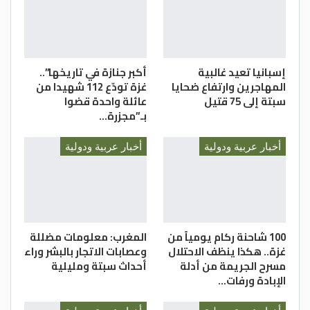
إسبانيا تعيد غالبية
أكبر جنازة في تاريخها”..
المهاجرين وارتفاع ضحايا
غزة تودّع 112 شهيدا من
سبتة إلى 75 قتيل
عائلة واحدة قضوا
بـ”مجزرة…
أخبار عربية ودولية
أخبار عربية ودولية
100 شاحنة ركام يومياً من
المغرب: معلومات مضللة
غزة.. هكذا ينظف الاحتلال
وعصابات الاتجار بالبشر وراء
مسرح الجريمة من أدلة
أحداث سبتة ومليلية
الإبادة ورفات…