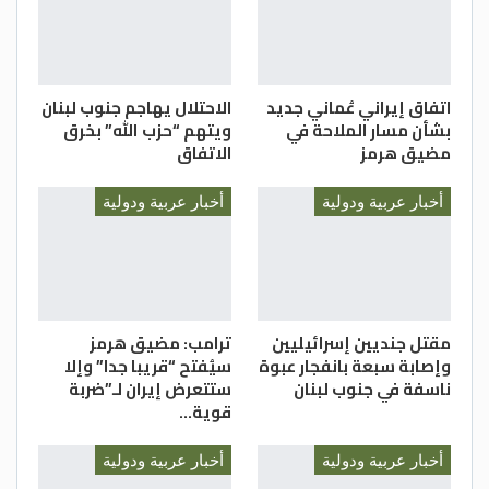
اتفاق إيراني عُماني جديد
الاحتلال يهاجم جنوب لبنان
بشأن مسار الملاحة في
ويتهم “حزب الله” بخرق
مضيق هرمز
الاتفاق
أخبار عربية ودولية
أخبار عربية ودولية
مقتل جنديين إسرائيليين
ترامب: مضيق هرمز
وإصابة سبعة بانفجار عبوة
سيُفتح “قريبا جدا” وإلا
ناسفة في جنوب لبنان
ستتعرض إيران لـ”ضربة
قوية…
أخبار عربية ودولية
أخبار عربية ودولية