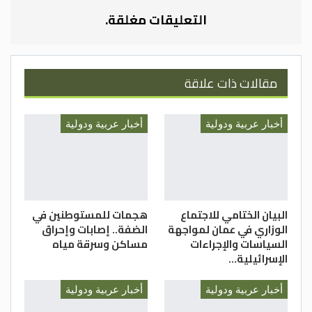
اليوم السبت ، أن الاجتماع سيبحث خطورة
التعليقات مغلقة.
الاعتداءات الوحشية على المصلين بالمسجد
الأقصى وذلك ضمن سياسة إسرائيلية ممنهجة
لتهويد القدس وتغيير الوضع القانوني
مقالات ذات علاقة
والتاريخي القائم للمدينة ومقدساتها .
بترا
أخبار عربية ودولية
أخبار عربية ودولية
البيان الختامي للاجتماع
هجمات للمستوطنين في
الوزاري في عمان لمواجهة
الضفة.. إصابات وإحراق
السياسات والإجراءات
مساكن وسرقة مياه
الإسرائيلية…
أخبار عربية ودولية
أخبار عربية ودولية