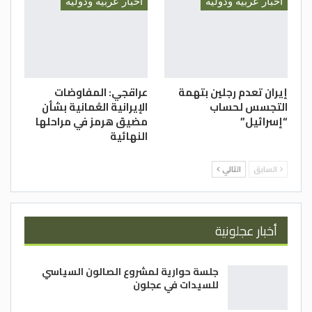
أخبار عربية ودولية
أخبار عربية ودولية
إيران تعدم رجلين بتهمة
عراقجي: المفاوضات
التجسس لحساب
الإيرانية العُمانية بشأن
“إسرائيل”
مضيق هرمز في مراحلها
النهائية
السابق
التالي
أخبار عجلونية
جلسة حوارية لمشروع الصالون السياسي
للسيدات في عجلون