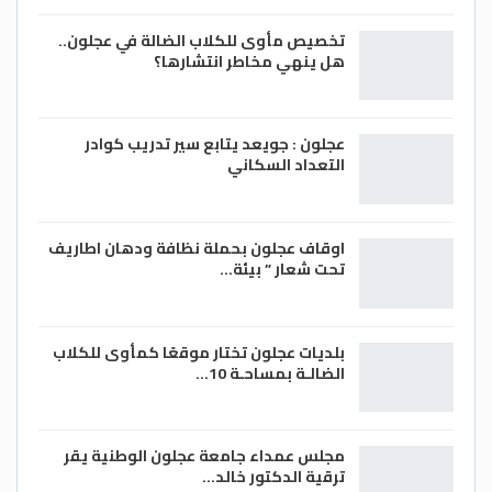
تخصيص مأوى للكلاب الضالة في عجلون..
هل ينهي مخاطر انتشارها؟
عجلون : جويعد يتابع سير تدريب كوادر
التعداد السكاني
اوقاف عجلون بحملة نظافة ودهان اطاريف
تحت شعار ” بيئة…
بلديات عجلون تختار موقعًا كمأوى للكلاب
الضالـة بمساحـة 10…
مجلس عمداء جامعة عجلون الوطنية يقر
ترقية الدكتور خالد…