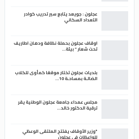
عجلون : جويعد يتابع سير تدريب كوادر
التعداد السكاني
اوقاف عجلون بحملة نظافة ودهان اطاريف
تحت شعار ” بيئة…
بلديات عجلون تختار موقعًا كمأوى للكلاب
الضالـة بمساحـة 10…
مجلس عمداء جامعة عجلون الوطنية يقر
ترقية الدكتور خالد…
*وزير الأوقاف يفتتح الملتقى الوعظي
للواعظات في عجلون