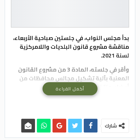
بدأ مجلس النواب، في جلستين صباحية الأربعاء،
مناقشة مشروع قانون البلديات واللامركزية
لسنة 2021.
وأقر في جلسته، المادة 3 من مشروع القانون
المعنية بآلية تشكيل مجالس محافظات من
أعضاء منتخبين ومعينين.
أكمل القراءة
وأقر المجلس، الاثتين، عددا من مواد المشروع
كما جاءت من اللجنة النيابية المشتركة
“القانونية، والإدارية” بعد نقاش مستفيض من
شارك
النواب وتقديم عدد من المقترحات.