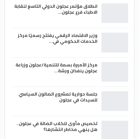
انطلاق مؤتمر عجلون الدولي التاسع لنقابة
الاطباء فرع عجلون…
وزير الاقتصاد الرقمي يفتتح رسميًا مركز
الخدمات الحكومي في…
مركز الأميرة بسمة للتنمية/عجلون وزراعة
عجلون ينفذان ورشة…
جلسة حوارية لمشروع الصالون السياسي
للسيدات في عجلون
تخصيص مأوى للكلاب الضالة في عجلون..
هل ينهي مخاطر انتشارها؟