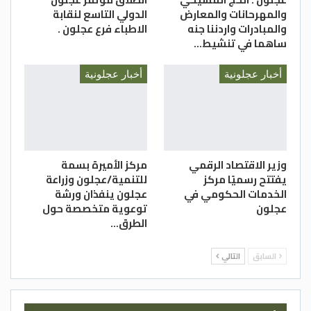
والمهرحانات والمعارض
الدولي التاسع لنقابة
والمبادرات واردننا جنه
الاطباء فرع عجلون .
ساهما في تنشيط…
أخبار عجلونية
أخبار عجلونية
وزير الاقتصاد الرقمي
مركز الأميرة بسمة
يفتتح رسميًا مركز
للتنمية/عجلون وزراعة
الخدمات الحكومي في
عجلون ينفذان ورشة
عجلون
توعوية متخصصة حول
الطرق…
السابق
التالي