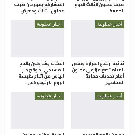
صيف عجلون الثالث اليوم
المشاركة بمهرجان صيف
الجمعة
عجلون الثالث ومعرض…
أخبار عجلونية
أخبار عجلونية
ثنائية ارتفاع الحرارة ونقص
المئات يشاركون بالحج
المياه تضع مزارعي عجلون
المسيحي لموقع مار
أمام تحديات حماية
الياس من اتباع كنيسة
المحاصيل
الروم الارثوذوكس .
أخبار عجلونية
أخبار عجلونية
عجلون : الحج المسيحي
انطلاق مؤتمر عجلون