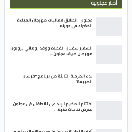
أخبار عجلونية
عجلون : انطلاق فعاليات مهرجان العباءة
الخضراء في دورته…
السفير سفيان القضاه ووفد روماني يزورون
مهرجان صيف عجلون…
بدء المرحلة الثالثة من برنامج “فرسان
الطبيعة”…
اختتام المخيم الإبداعي للأطفال في عجلون
بعرض نتاجات فنية…
آلاف الزوار الأردنيين والعرب والأجانب يزورون