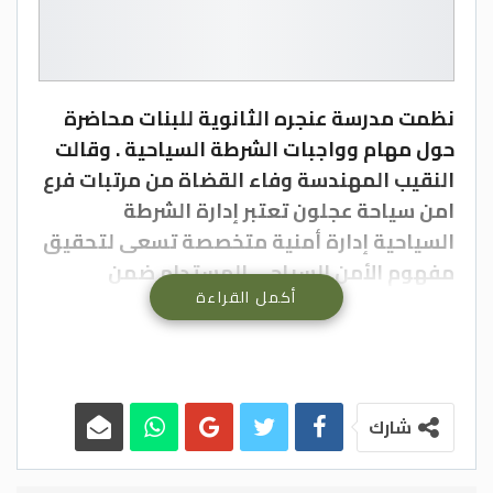
نظمت مدرسة عنجره الثانوية للبنات محاضرة
حول مهام وواجبات الشرطة السياحية . وقالت
النقيب المهندسة وفاء القضاة من مرتبات فرع
امن سياحة عجلون تعتبر إدارة الشرطة
السياحية إدارة أمنية متخصصة تسعى لتحقيق
مفهوم الأمن السياحي المستدام ضمن
أكمل القراءة
إستراتيجية أمنية تعتمد على سيادة وإنفاذ
القانون، وتلتزم بواجباتها تنفيذا لأهدافها
المؤسسية لتأمين القطاع السياحي بكافة
مكوناته بكفاءة وفاعلية وحماية التراث
التاريخي والموروث الثقافي، وتقديم الخدمة
شارك
لضيوف الأردن وجميع زائري المناطق السياحية
والأثرية من خلال رؤيه بيئة سياحية آمنة