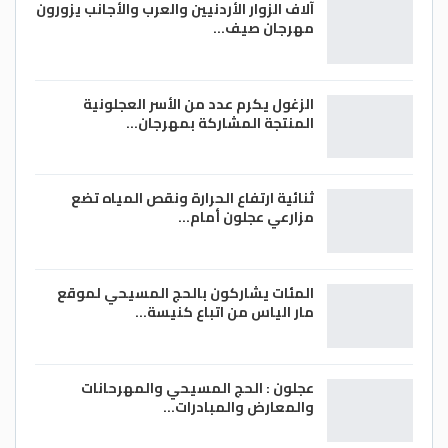
آلاف الزوار الأردنيين والعرب والأجانب يزورون
مهرجان صيف…
الزغول يكرم عدد من الأسر العجلونية
المنتجة المشاركة بمهرجان…
ثنائية ارتفاع الحرارة ونقص المياه تضع
مزارعي عجلون أمام…
المئات يشاركون بالحج المسيحي لموقع
مار الياس من اتباع كنيسة…
عجلون : الحج المسيحي والمهرحانات
والمعارض والمبادرات…