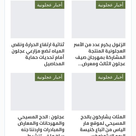
الدستور _ علي القضاة
أخبار عجلونية
أخبار عجلونية
الزغول يكرم عدد من الأسر
ثنائية ارتفاع الحرارة ونقص
العجلونية المنتجة
المياه تضع مزارعي عجلون
المشاركة بمهرجان صيف
أمام تحديات حماية
عجلون الثالث ومعرض…
المحاصيل
أخبار عجلونية
أخبار عجلونية
المئات يشاركون بالحج
عجلون : الحج المسيحي
المسيحي لموقع مار
والمهرحانات والمعارض
الياس من اتباع كنيسة
والمبادرات واردننا جنه
الروم الارثوذوكس .
ساهما في تنشيط…