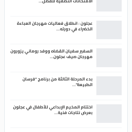
الامتحانات النصفية للفصل…
عجلون : انطلاق فعاليات مهرجان العباءة
الخضراء في دورته…
السفير سفيان القضاه ووفد روماني يزورون
مهرجان صيف عجلون…
بدء المرحلة الثالثة من برنامج “فرسان
الطبيعة”…
اختتام المخيم الإبداعي للأطفال في عجلون
بعرض نتاجات فنية…