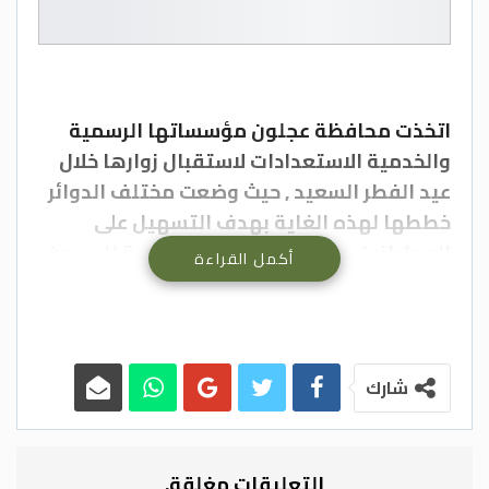
اتخذت محافظة عجلون مؤسساتها الرسمية
والخدمية الاستعدادات لاستقبال زوارها خلال
عيد الفطر السعيد , حيث وضعت مختلف الدوائر
خططها لهذه الغاية بهدف التسهيل على
المواطنين من خلال وضع خطة مرورية للحد من
أكمل القراءة
الازدحامات مع الايام الاخيرة من الشهر الفضيل.
واشار محافظ عجلون سلمان النجادا ان مختلف
دوائر الخدمات من سياحة واثار وبلديات ومياه
شارك
واحهزة امنية ودفاع مدني والكهرباء
ومستشفى الايمان والمنتجعات والمرافق
والمواقع السياحيةوضع الخطط اللازمة لعطلة
التعليقات مغلقة.
العيد واستقباله بالصورة التي تليق نظرا