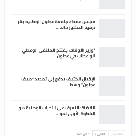
مجلس عمداء جامعة عجلون الوطنية يقر
ترقية الدكتور خالد…
*وزير الأوقاف يفتتح الملتقى الوعظي
للواعظات في عجلون
الإقبال الكثيف يدفع إلى تمديد “صيف
عجلون” وسط…
القضاة: التعرف على الأحزاب الوطنية هو
الخطوة الأولى نحو…
السابق
التالي
1 من 628