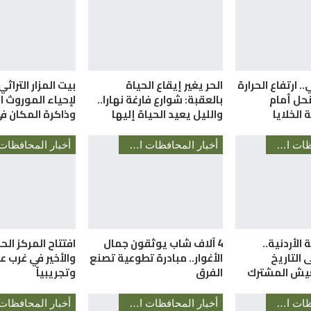
. ارتفاع الحرارة
الحر يغير إيقاع الحياة
بيت المزار التراثي
حل أمام
بالعقبة: شوارع فارغة نهارا..
لإحياء الموروث 
الخلايا
والليل يعيد الحياة إليها
وذاكرة المكان ف
أخبار المحافظات الأردنية
أخبار المحافظات الأردنية
 الأردنية..
4 آلاف شاب يوثقون جمال
التاريخ
الأغوار.. مبادرة تطوعية تصنع
والأخير في غرب عم
عيش المشترك
الفرق
وتجريبياً
أخبار المحافظات الأردنية
أخبار المحافظات الأردنية