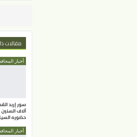
مقالات ذا
سور إربد الق
آلاف السنين ي
حضوره السي