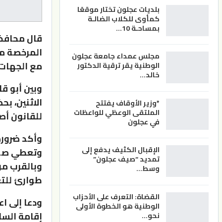
بلديات عجلون تختار موقعًا
كمأوى للكلاب الضالـة
بمساحـة 10…
قال محافظ 
المرخصة من
مجلس عمداء جامعة عجلون
مع الجهات 
الوطنية يقر ترقية الدكتور
خالد…
وبين أبو ق
الاثنين، ب
*وزير الأوقاف يفتتح
الملتقى الوعظي للواعظات
للقانون أص
في عجلون
وأكد ضرورة
الإقبال الكثيف يدفع إلى
وتعطي صورة
تمديد “صيف عجلون”
وبالقرب من
وسط…
طوارئ للتع
القضاة: التعرف على الأحزاب
ودعا إلى ا
الوطنية هو الخطوة الأولى
إقامة السائ
نحو…