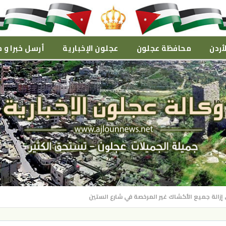
أردن
محافظة عجلون
عجلون الإخبارية
أرسل خبرا و م
إزالة جميع الأكشاك غير المرخصة في شارع الستين