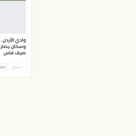
وادي الأردن.
وسكان يصارع
صيف قاس
السابق
التا