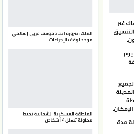
اك غير
التنسيق
الملك: ضرورة اتخاذ موقف عربي إسلامي
ن.
موحد لوقف الإجراءات…
ليوم
فة
لجميع
لمدينة
خطة
لإمكان.
المنطقة العسكرية الشمالية تحبط
محاولة تسلل 4 أشخاص
لة مدة