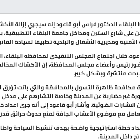
البلقاء الدكتور فراس أبو قاعود إنه سيجري إزالة الأكش
 على شارع الستين ومداخل جامعة البلقاء التطبيقية، ب
الأمنية ومديرية الأشغال والبلدية تطبيقا لسيادة القانو
اعود، خلال اجتماع المجلس التنفيذي لمحافظه البلقاء، ا
حضور رئيس وأعضاء مجلس المحافظة، إن الأكشاك المخال
بحت منتشرة وبشكل كبير.
 مكافحة ظاهرة التسول بالمحافظة والتي باتت تؤرق ا
 غير حضارية عن المدينة وخاصة انتشارهم على مدخل ا
 الاشارات الضوئية. وأشار أبو قاعود إلى أنه جرى اعداد 
امل مع موضوع الأعشاب الجافة لمنع حدوث حرائق قدر ا
عداد خطة استراتيجية واضحة بهدف تنشيط السياحة واطا
ح داخل المدينة.