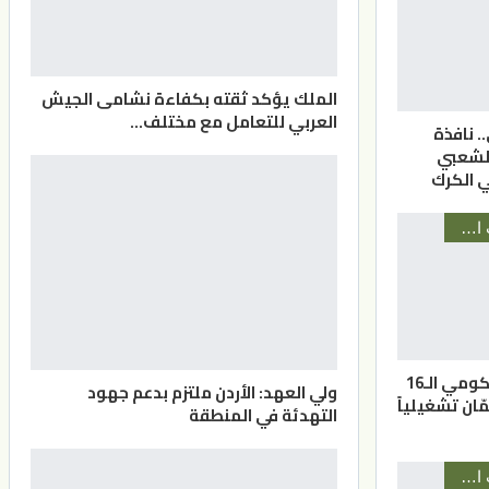
الملك يؤكد ثقته بكفاءة نشامى الجيش
العربي للتعامل مع مختلف…
.. نافذة
الشعبي
ي الكرك
أخبار المحافظات الأردنية
افتتاح المركز الحكومي الـ16
ولي العهد: الأردن ملتزم بدعم جهود
ّان تشغيلياً
التهدئة في المنطقة
أخبار المحافظات الأردنية