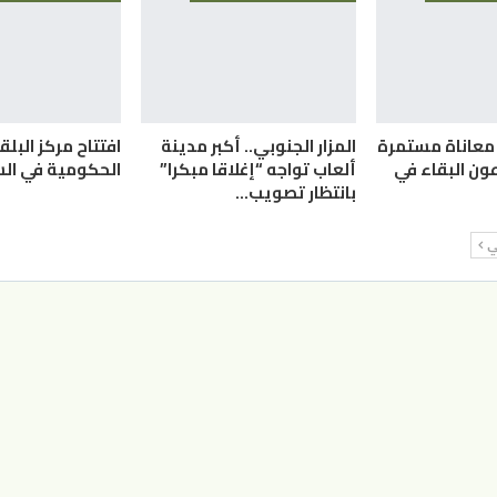
. معاناة مستمرة
المزار الجنوبي.. أكبر مدينة
افتتاح مركز البل
ون البقاء في
ألعاب تواجه “إغلاقا مبكرا”
الحكومية في ال
بانتظار تصويب…
لي