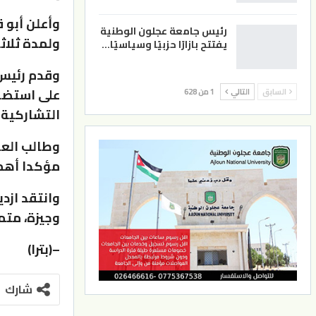
وأعلن أبو 
رئيس جامعة عجلون الوطنية
ولمدة ثلاثة أيام اعتبارا من
يفتتح بازارًا حزبيًا وسياسيًا…
وقدم رئيس 
على استضاف
السابق
التالي
1 من 628
التشاركية 
وطالب الع
مؤكدا أهمي
وانتقد ازدي
وجيزة، متم
–(بترا)
شارك