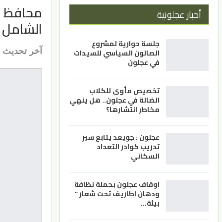
محافظ ع
أخبار عجلونية
الشامل و
جلسة حوارية لمشروع
آخر تحديث
الصالون السياسي للسيدات
في عجلون
تخصيص مأوى للكلاب
الضالة في عجلون.. هل ينهي
مخاطر انتشارها؟
عجلون : جويعد يتابع سير
تدريب كوادر التعداد
السكاني
اوقاف عجلون بحملة نظافة
ودهان اطاريف تحت شعار ”
بيئة…