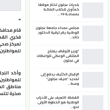
بلديات عجلون تختار موقعًا
كمأوى للكلاب الضالـة
بمساحـة 10…
=
مجلس عمداء جامعة عجلون
قام محافظ 
الوطنية يقر ترقية الدكتور
فخري القطا
خالد…
لمركز صحي 
للمواطنين 
*وزير الأوقاف يفتتح
الملتقى الوعظي للواعظات
في عجلون
وأكد النجا
الإقبال الكثيف يدفع إلى
للمواطنين 
تمديد “صيف عجلون”
وسط…
مناطق الم
صخرة للتس
القضاة: التعرف على الأحزاب
الوطنية هو الخطوة الأولى
نحو…