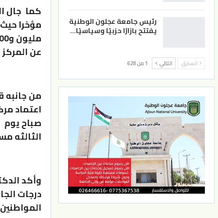
كما جال ال
رئيس جامعة عجلون الوطنية
مؤخرا حيث
يفتتح بازارًا حزبيًا وسياسيًا…
عن المركز 
السابق
التالي
1 من 628
من جانبه ق
اعتماد مرك
صباح يوم ا
الثالثه مسا
وأكد الدكت
درجات الجا
المواطنين 