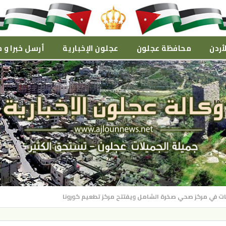
أردن
محافظة عجلون
عجلون الإخبارية
أرسل خبرا و م
ت في مركز صحي صخرة الشامل ويفتتح مركز تطعيم كورونا