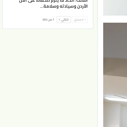
الملك: اتخاذ ما يلزم للحفاظ على أمن
الأردن وسيادته وسلامة…
السابق
التالي
1 من 464