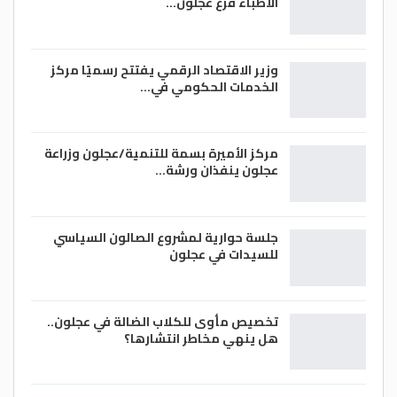
الاطباء فرع عجلون…
وزير الاقتصاد الرقمي يفتتح رسميًا مركز
الخدمات الحكومي في…
مركز الأميرة بسمة للتنمية/عجلون وزراعة
عجلون ينفذان ورشة…
جلسة حوارية لمشروع الصالون السياسي
للسيدات في عجلون
تخصيص مأوى للكلاب الضالة في عجلون..
هل ينهي مخاطر انتشارها؟