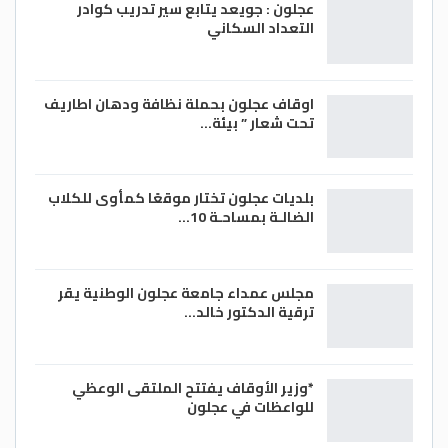
عجلون : جويعد يتابع سير تدريب كوادر
التعداد السكاني
اوقاف عجلون بحملة نظافة ودهان اطاريف
تحت شعار ” بيئة…
بلديات عجلون تختار موقعًا كمأوى للكلاب
الضالـة بمساحـة 10…
مجلس عمداء جامعة عجلون الوطنية يقر
ترقية الدكتور خالد…
*وزير الأوقاف يفتتح الملتقى الوعظي
للواعظات في عجلون