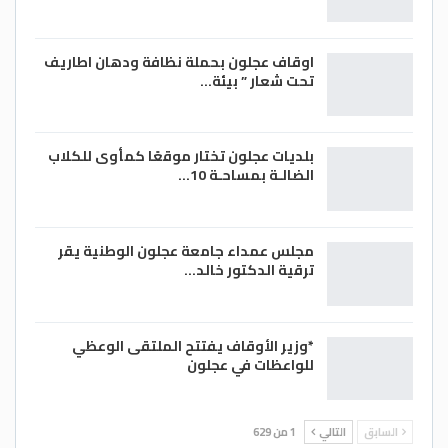
اوقاف عجلون بحملة نظافة ودهان اطاريف
تحت شعار ” بيئة…
بلديات عجلون تختار موقعًا كمأوى للكلاب
الضالـة بمساحـة 10…
مجلس عمداء جامعة عجلون الوطنية يقر
ترقية الدكتور خالد…
*وزير الأوقاف يفتتح الملتقى الوعظي
للواعظات في عجلون
السابق
التالي
1 من 629