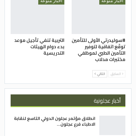
أخبار منوعة
أخبار منوعة
#سوليدرتي الأولى للتأمين
التربية تنفي تأجيل موعد
توقّع اتفاقية لتوفير
بدء دوام الهيئات
التأمين الطبي لموظفي
التدريسية
مختبرات مدلاب
السابق
التالي
أخبار عجلونية
انطلاق مؤتمر عجلون الدولي التاسع لنقابة
الاطباء فرع عجلون…