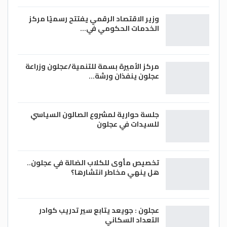
وزير الاقتصاد الرقمي يفتتح رسميًا مركز
الخدمات الحكومي في…
مركز الأميرة بسمة للتنمية/عجلون وزراعة
عجلون ينفذان ورشة…
جلسة حوارية لمشروع الصالون السياسي
للسيدات في عجلون
تخصيص مأوى للكلاب الضالة في عجلون..
هل ينهي مخاطر انتشارها؟
عجلون : جويعد يتابع سير تدريب كوادر
التعداد السكاني