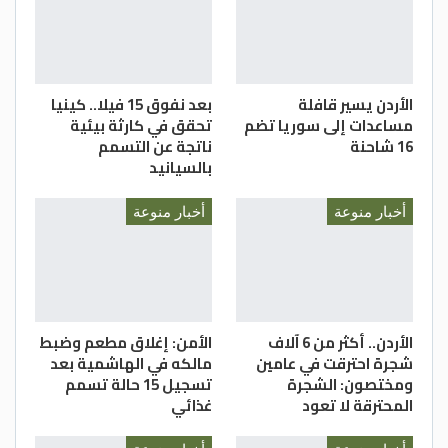
أعقاب إسقاط ما يشتبه إنه منطاد صيني في
الرابع من فبراير، والذي وضع الدفاعات الجوية
في حالة تأهب قصوى. سكاي نيوز
الأردن يسير قافلة
بعد نفوق 15 فيلا.. كينيا
مساعدات إلى سوريا تضم
تحقق في كارثة بيئية
16 شاحنة
ناتجة عن التسمم
بالسيانيد
أخبار منوعة
أخبار منوعة
الأردن.. أكثر من 6 آلاف
الأمن: إغلاق مطعم وضبط
شجرة احترقت في عامين
مالكه في الهاشمية بعد
ومختصون: الشجرة
تسجيل 15 حالة تسمم
المحترقة لا تعود
غذائي