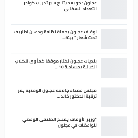
عجلون : جويعد يتابع سير تدريب كوادر
التعداد السكاني
اوقاف عجلون بحملة نظافة ودهان اطاريف
تحت شعار ” بيئة…
بلديات عجلون تختار موقعًا كمأوى للكلاب
الضالـة بمساحـة 10…
مجلس عمداء جامعة عجلون الوطنية يقر
ترقية الدكتور خالد…
*وزير الأوقاف يفتتح الملتقى الوعظي
للواعظات في عجلون