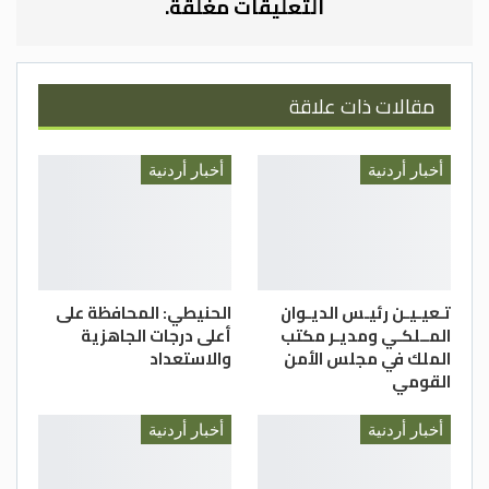
التعليقات مغلقة.
مقالات ذات علاقة
أخبار أردنية
أخبار أردنية
تـعيـيـن رئيـس الديـوان
الحنيطي: المحافظة على
المــلكـي ومديـر مكتب
أعلى درجات الجاهزية
الملك في مجلس الأمن
والاستعداد
القومي
أخبار أردنية
أخبار أردنية