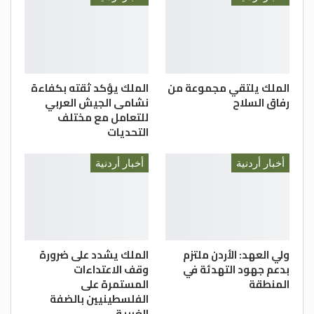
الملك يلتقي مجموعة من
الملك يؤكد ثقته بكفاءة
رفاق السلاح
نشامى الجيش العربي
للتعامل مع مختلف
التحديات
أخبار أردنية
أخبار أردنية
ولي العهد: الأردن ملتزم
الملك يشدد على ضرورة
بدعم جهود التهدئة في
وقف الاعتداءات
المنطقة
المستمرة على
الفلسطينيين بالضفة
الغربية