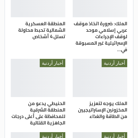
الملك: ضرورة اتخاذ موقف
المنطقة العسكرية
عربي إسلامي موحد
الشمالية تحبط محاولة
لوقف الإجراءات
تسلل 4 أشخاص
الإسرائيلية غير المسبوقة
في…
أخبار أردنية
أخبار أردنية
الملك يوجه لتعزيز
الحنيطي يدعو من
المخزونين الإستراتيجيين
المنطقة الشرقية
من الطاقة والغذاء
للمحافظة على أعلى درجات
الجاهزية القتالية
أخبار أردنية
أخبار أردنية