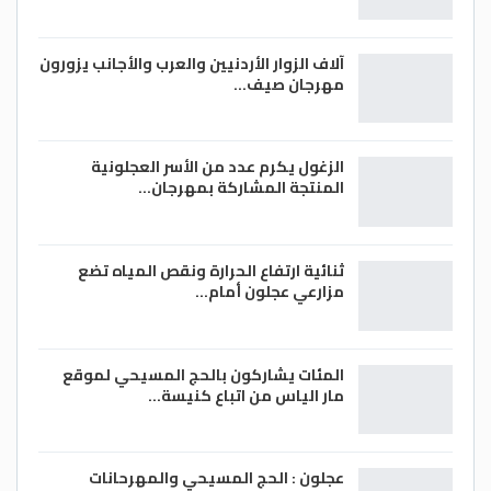
آلاف الزوار الأردنيين والعرب والأجانب يزورون
مهرجان صيف…
الزغول يكرم عدد من الأسر العجلونية
المنتجة المشاركة بمهرجان…
ثنائية ارتفاع الحرارة ونقص المياه تضع
مزارعي عجلون أمام…
المئات يشاركون بالحج المسيحي لموقع
مار الياس من اتباع كنيسة…
عجلون : الحج المسيحي والمهرحانات