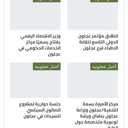
انطلاق مؤتمر عجلون
وزير الاقتصاد الرقمي
الدولي التاسع لنقابة
يفتتح رسميًا مركز
الاطباء فرع عجلون .
الخدمات الحكومي في
عجلون
أخبار عجلونية
أخبار عجلونية
مركز الأميرة بسمة
جلسة حوارية لمشروع
للتنمية/عجلون وزراعة
الصالون السياسي
عجلون ينفذان ورشة
للسيدات في عجلون
توعوية متخصصة حول
الطرق…