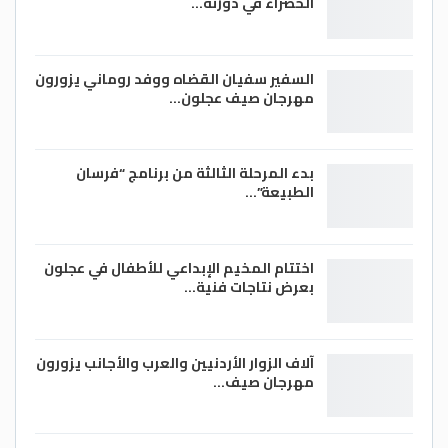
الخضراء في دورته…
السفير سفيان القضاه ووفد روماني يزورون
مهرجان صيف عجلون…
بدء المرحلة الثالثة من برنامج “فرسان
الطبيعة”…
اختتام المخيم الإبداعي للأطفال في عجلون
بعرض نتاجات فنية…
آلاف الزوار الأردنيين والعرب والأجانب يزورون
مهرجان صيف…