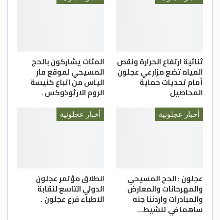
الطلق.
وصفي ماجد المومني
ثنائية ارتفاع الحرارة ونقص
المئات يشاركون بالحج
المياه تضع مزارعي عجلون
المسيحي لموقع مار
أمام تحديات حماية
الياس من اتباع كنيسة
المحاصيل
الروم الارثوذوكس .
أخبار عجلونية
أخبار عجلونية
عجلون : الحج المسيحي
انطلاق مؤتمر عجلون
والمهرحانات والمعارض
الدولي التاسع لنقابة
والمبادرات واردننا جنه
الاطباء فرع عجلون .
ساهما في تنشيط…