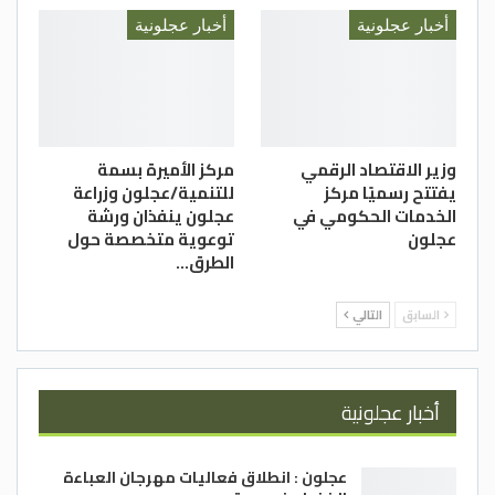
أخبار عجلونية
أخبار عجلونية
وزير الاقتصاد الرقمي
مركز الأميرة بسمة
يفتتح رسميًا مركز
للتنمية/عجلون وزراعة
الخدمات الحكومي في
عجلون ينفذان ورشة
عجلون
توعوية متخصصة حول
الطرق…
السابق
التالي
أخبار عجلونية
عجلون : انطلاق فعاليات مهرجان العباءة