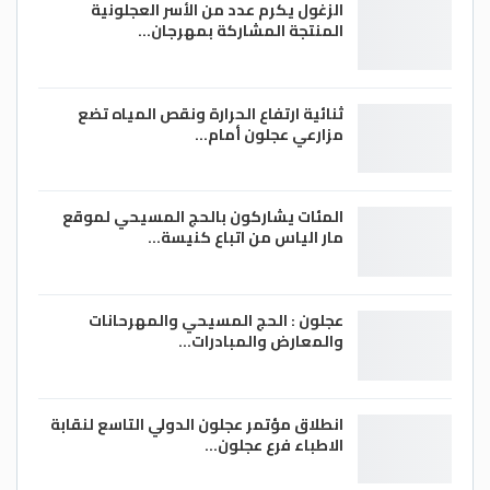
الزغول يكرم عدد من الأسر العجلونية
المنتجة المشاركة بمهرجان…
ثنائية ارتفاع الحرارة ونقص المياه تضع
مزارعي عجلون أمام…
المئات يشاركون بالحج المسيحي لموقع
مار الياس من اتباع كنيسة…
عجلون : الحج المسيحي والمهرحانات
والمعارض والمبادرات…
انطلاق مؤتمر عجلون الدولي التاسع لنقابة
الاطباء فرع عجلون…