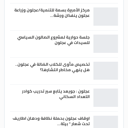
مركز الأميرة بسمة للتنمية/عجلون وزراعة
عجلون ينفذان ورشة…
جلسة حوارية لمشروع الصالون السياسي
للسيدات في عجلون
تخصيص مأوى للكلاب الضالة في عجلون..
هل ينهي مخاطر انتشارها؟
عجلون : جويعد يتابع سير تدريب كوادر
التعداد السكاني
اوقاف عجلون بحملة نظافة ودهان اطاريف
تحت شعار ” بيئة…