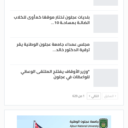
بلديات عجلون تختار موقعًا كمأوى للكلاب
الضالـة بمساحـة 10…
مجلس عمداء جامعة عجلون الوطنية يقر
ترقية الدكتور خالد…
*وزير الأوقاف يفتتح الملتقى الوعظي
للواعظات في عجلون
السابق
التالي
1 من 629