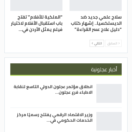
سلاح علمي جديد ضد
“الملكية للأفلام” تفتح
الديسلكسيا.. إشهار كتاب
باب استقبال الأفلام لاختيار
“دليل علاج عسر القراءة”
فيلم يمثل الأردن في…
السابق
التالي
أخبار عجلونية
انطلاق مؤتمر عجلون الدولي التاسع لنقابة
الاطباء فرع عجلون…
وزير الاقتصاد الرقمي يفتتح رسميًا مركز
الخدمات الحكومي في…