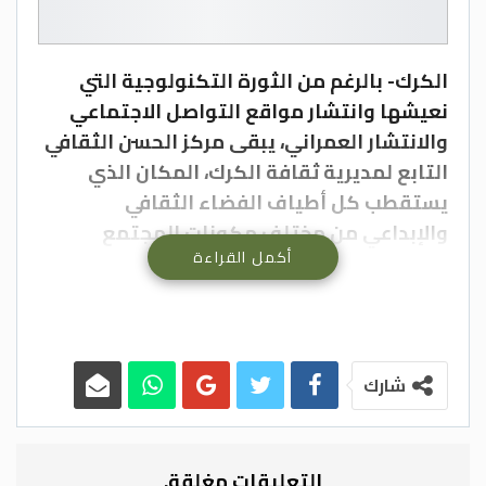
الكرك- بالرغم من الثورة التكنولوجية التي
نعيشها وانتشار مواقع التواصل الاجتماعي
والانتشار العمراني، يبقى مركز الحسن الثقافي
التابع لمديرية ثقافة الكرك، المكان الذي
يستقطب كل أطياف الفضاء الثقافي
والإبداعي من مختلف مكونات المجتمع
أكمل القراءة
المحلي.
بدأت حكاية المكان قبل حوالي ثلاثة عقود
بجهود تطوعية لمؤسسة إعمار الكرك وبلديتها
قبل أن يستقر الآن لمديرية الثقافة، وتشير أول
صورة للبناء إلى حجم العمل وترسيخ المفهوم
شارك
الحقيقي لتاريخ المدينة كمعلم حضاري ثقافي
إبداعي.
تقول مديرة الثقافة في محافظة الكرك عروبة
التعليقات مغلقة.