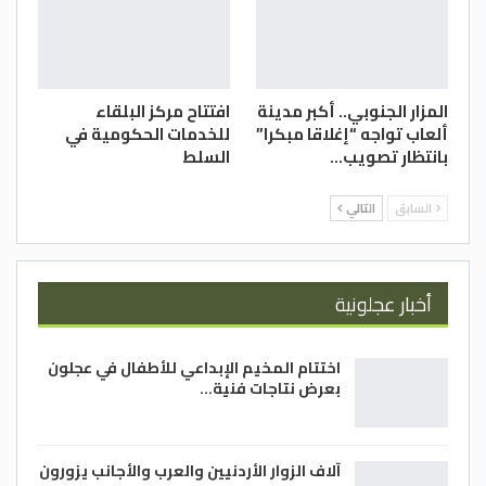
المزار الجنوبي.. أكبر مدينة
افتتاح مركز البلقاء
ألعاب تواجه “إغلاقا مبكرا”
للخدمات الحكومية في
بانتظار تصويب…
السلط
السابق
التالي
أخبار عجلونية
اختتام المخيم الإبداعي للأطفال في عجلون
بعرض نتاجات فنية…
آلاف الزوار الأردنيين والعرب والأجانب يزورون