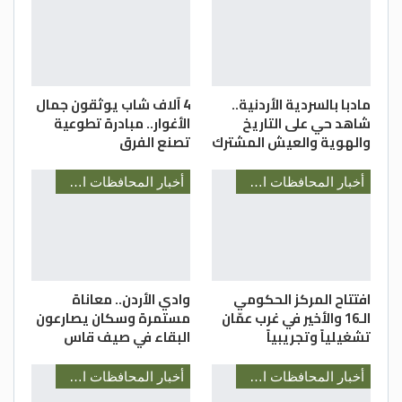
مي الحسيني/ مديرية شباب اربد
مادبا بالسردية الأردنية..
4 آلاف شاب يوثقون جمال
شاهد حي على التاريخ
الأغوار.. مبادرة تطوعية
والهوية والعيش المشترك
تصنع الفرق
أخبار المحافظات الأردنية
أخبار المحافظات الأردنية
افتتاح المركز الحكومي
وادي الأردن.. معاناة
الـ16 والأخير في غرب عمّان
مستمرة وسكان يصارعون
تشغيلياً وتجريبياً
البقاء في صيف قاس
أخبار المحافظات الأردنية
أخبار المحافظات الأردنية