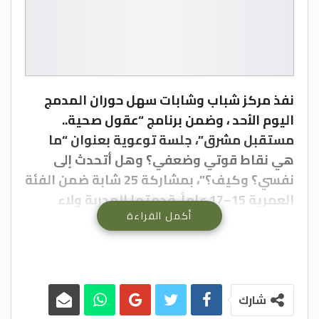
نفذ مركز شباب وشابات سهل حوران المدمج
اليوم الأحد ، وضمن برنامج “عقول صحية..
مستقبل مشرق”، جلسة توعوية بعنوان “ما
هي نقاط قوتي وضعفي؟ وهل أتحدث إلى
نفسي؟ وكيف؟”، بمشاركة 25 شابة ضمن الفئة
العمرية 15–17 عاماً، قدمتها المدربة ولاء
أكمل القراءة
قازان والميسرة رغد الجنيدي.
هدفت الجلسة إلى تعزيز الوعي الذاتي لدى
المشاركات، ومساعدتهن على فهم ذواتهن
بصورة أفضل من خلال التعرف إلى نقاط القوة
شارك
التي يمتلكنها وكيفية توظيفها في حياتهن