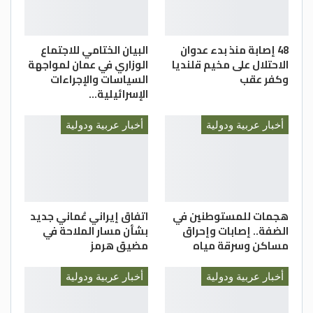
48 إصابة منذ بدء عدوان
البيان الختامي للاجتماع
الاحتلال على مخيم قلنديا
الوزاري في عمان لمواجهة
وكفر عقب
السياسات والإجراءات
الإسرائيلية…
أخبار عربية ودولية
أخبار عربية ودولية
هجمات للمستوطنين في
اتفاق إيراني عُماني جديد
الضفة.. إصابات وإحراق
بشأن مسار الملاحة في
مساكن وسرقة مياه
مضيق هرمز
أخبار عربية ودولية
أخبار عربية ودولية