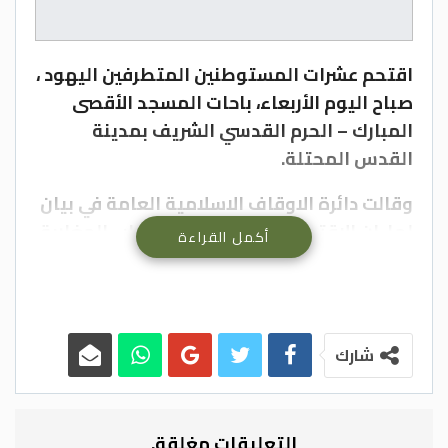
اقتحم عشرات المستوطنين المتطرفين اليهود ،
صباح اليوم الأربعاء، باحات المسجد الأقصى
المبارك – الحرم القدسي الشريف بمدينة
القدس المحتلة.
وقالت دائرة الاوقاف الاسلامية العامة في بيان
لها، ان الاقتحامات نفذت من جهة باب المغاربة
أكمل القراءة
الخاضع لسيطرة الاحتلال منذ عام 1967
وبحراسة مشددة من شرطة الاحتلال الاسرائيلي
الخاصة المدججة بالسلاح.
شارك
وأوضحت دائرة الاوقاف أن عشرات المستوطنين
والطلاب اليهود اقتحموا باحات الأقصى، على
شكل مجموعات، حيث قاموا بجولات مشبوهة
التعليقات مغلقة.
وأدوا طقوسا تلمودية استفزازية في باحاته