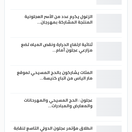
الزغول يكرم عدد من الأسر العجلونية
المنتجة المشاركة بمهرجان…
ثنائية ارتفاع الحرارة ونقص المياه تضع
مزارعي عجلون أمام…
المئات يشاركون بالحج المسيحي لموقع
مار الياس من اتباع كنيسة…
عجلون : الحج المسيحي والمهرحانات
والمعارض والمبادرات…
انطلاق مؤتمر عجلون الدولي التاسع لنقابة