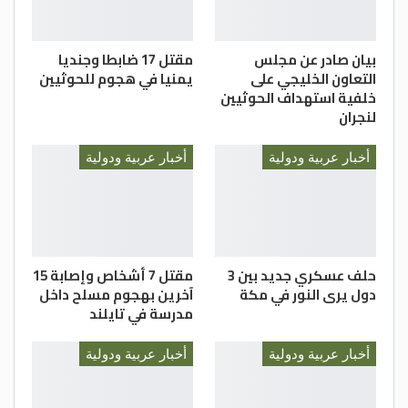
بيان صادر عن مجلس
مقتل 17 ضابطا وجنديا
التعاون الخليجي على
يمنيا في هجوم للحوثيين
خلفية استهداف الحوثيين
لنجران
أخبار عربية ودولية
أخبار عربية ودولية
حلف عسكري جديد بين 3
مقتل 7 أشخاص وإصابة 15
دول يرى النور في مكة
آخرين بهجوم مسلح داخل
مدرسة في تايلند
أخبار عربية ودولية
أخبار عربية ودولية