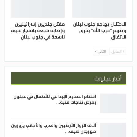
الاحتلال يهاجم جنوب لبنان
مقتل جنديين إسرائيليين
ويتهم “حزب الله” بخرق
وإصابة سبعة بانفجار عبوة
الاتفاق
ناسفة في جنوب لبنان
السابق
التالي
أخبار عجلونية
اختتام المخيم الإبداعي للأطفال في عجلون
بعرض نتاجات فنية…
آلاف الزوار الأردنيين والعرب والأجانب يزورون
مهرجان صيف…