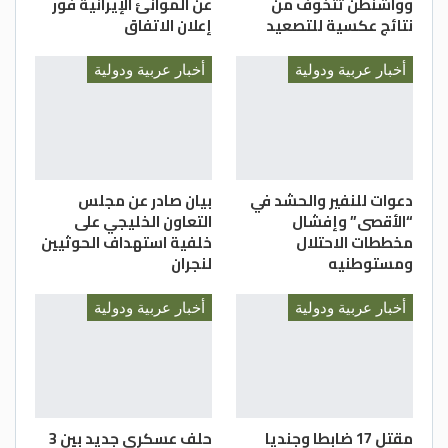
وواشنطن تتخوف من
عن الموانئ الإيرانية فور
نتائج عكسية للتصعيد
إعلان الاتفاق
أخبار عربية ودولية
أخبار عربية ودولية
دعوات للنفير والحشد في
بيان صادر عن مجلس
“الأقصى” وإفشال
التعاون الخليجي على
مخططات الاحتلال
خلفية استهداف الحوثيين
ومستوطنيه
لنجران
أخبار عربية ودولية
أخبار عربية ودولية
مقتل 17 ضابطا وجنديا
حلف عسكري جديد بين 3