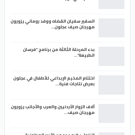
السفير سفيان القضاه ووفد روماني يزورون
مهرجان صيف عجلون…
بدء المرحلة الثالثة من برنامج “فرسان
الطبيعة”…
اختتام المخيم الإبداعي للأطفال في عجلون
بعرض نتاجات فنية…
آلاف الزوار الأردنيين والعرب والأجانب يزورون
مهرجان صيف…