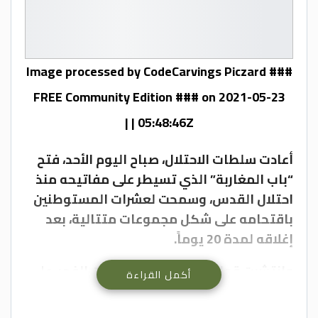
Image processed by CodeCarvings Piczard ###
FREE Community Edition ### on 2021-05-23
05:48:46Z | |
أعادت سلطات الاحتلال، صباح اليوم الأحد، فتح
“باب المغاربة” الذي تسيطر على مفاتيحه منذ
احتلال القدس، وسمحت لعشرات المستوطنين
باقتحامه على شكل مجموعات متتالية، بعد
إغلاقه لمدة 20 يوماً.
وانتشرت قوات الاحتلال، منذ ساعات الفجر، على
أكمل القراءة
أبواب الأقصى وفي ساحاته بأعداد كبيرة،
واقتحمت المجموعة الأولى من المستوطنين