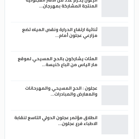
الزغول يكرم عدد من الأسر العجلونية
المنتجة المشاركة بمهرجان…
ثنائية ارتفاع الحرارة ونقص المياه تضع
مزارعي عجلون أمام…
المئات يشاركون بالحج المسيحي لموقع
مار الياس من اتباع كنيسة…
عجلون : الحج المسيحي والمهرحانات
والمعارض والمبادرات…
انطلاق مؤتمر عجلون الدولي التاسع لنقابة
الاطباء فرع عجلون…