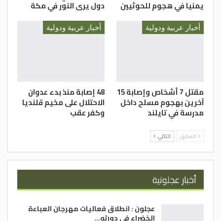
يمنيا في هجوم للحوثيين
دول يرى النور في مكة
أخبار عربية ودولية
أخبار عربية ودولية
مقتل 7 أشخاص وإصابة 15
48 إصابة منذ بدء عدوان
آخرين بهجوم مسلح داخل
الاحتلال على مخيم قلنديا
مدرسة في تايلند
وكفر عقب
السابق
التالي
أخبار عجلونية
عجلون : انطلاق فعاليات مهرجان العباءة
الخضراء في دورته…