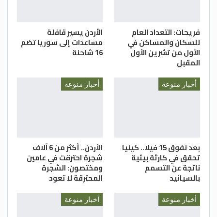
فريحات: التعداد العام
الأردن يسير قافلة
للسكان والمساكن في
مساعدات إلى سوريا تضم
الأول من تشرين الأول
16 شاحنة
المقبل
أخبار منوعة
أخبار منوعة
بعد نفوق 15 فيلا.. كينيا
الأردن.. أكثر من 6 آلاف
تحقق في كارثة بيئية
شجرة احترقت في عامين
ناتجة عن التسمم
ومختصون: الشجرة
بالسيانيد
المحترقة لا تعود
أخبار منوعة
أخبار منوعة