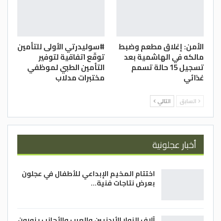
الأمن: إغلاق مطعم وضبط
#سوليدرتي الأولى للتأمين
مالكه في الهاشمية بعد
توقّع اتفاقية لتوفير
تسجيل 15 حالة تسمم
التأمين الطبي لموظفي
غذائي
مختبرات مدلاب
السابق
التالي
أخبار عجلونية
اختتام المخيم الإبداعي للأطفال في عجلون
بعرض نتاجات فنية…
آلاف الزوار الأردنيين والعرب والأجانب يزورون