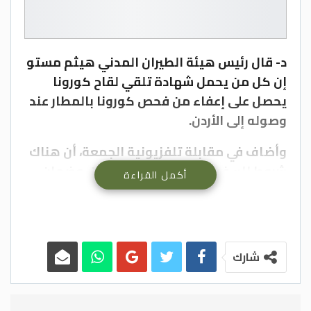
د- قال رئيس هيئة الطيران المدني هيثم مستو
إن كل من يحمل شهادة تلقي لقاح كورونا
يحصل على إعفاء من فحص كورونا بالمطار عند
وصوله إلى الأردن.
وأضاف في مقابلة تلفزيونية الجمعة، أن هناك
شروط للسفر الآن كالوثوق بأنه آمن، وضمان
أكمل القراءة
السلطات الصحية في كل بلد أن دخول
المسافرين لا تشكل أي خطر على الوضع
الصحي فيها، والأعداد المقبولة للمسافرين من
أجل تشغيل الرحلات، واجراءات الدول
شارك
للمسافرين.
وأشار إلى أنه يمكن فحص كورونا في الأردن
وعدم الفحص بالدولة التي سيعود منها