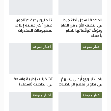
الحكمة تسجّل أداءً جيداً
17 مليون حبة كبتاجون
في النصف الأول من العام
ضمن أكبر عملية إتلاف
وتؤكّد توقّعاتها للعام
لمضبوطات المخدرات
بأكمله
أخبار منوعة
أخبار منوعة
باحثٌ تربويٌّ أُردني يُسهمُ
تشكيلات إدارية واسعة
في تطويرِ تعليمِ الرياضياتِ
في الداخلية (اسماء)
أخبار منوعة
أخبار منوعة