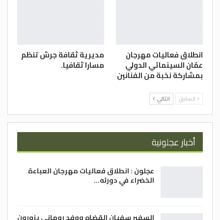
“إشارة إلى أهميته بصفته صاحب واحد من أهم
المذاهب الفقهية في التاريخ الإسلامي”.-
(الجزيرة نت)
انطلاق فعاليات مهرجان
مديرية ثقافة جرش تنظم
عمّان السينمائي الدولي
مسارا ثقافيا.
بمشاركة نخبة من الفنانين
السابق
التالي
أخبار عجلونية
عجلون : انطلاق فعاليات مهرجان العباءة
الخضراء في دورته…
السفير سفيان القضاه ووفد روماني يزورون