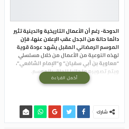
الدوحة- رغم أن الأعمال التاريخية والدينية تثير
دائما حالة من الجدل عقب الإعلان عنها، فإن
الموسم الرمضاني المقبل يشهد عودة قوية
لهذه النوعية من الأعمال من خلال مسلسلي
“معاوية بن أبي سفيان” و”الإمام الشافعي”،
ويتم تصويرهما حاليا للحاق بالموسم.
أكمل القراءة
الفتنة الكبرى
بدأ المخرج طارق العريان، قبل فترة، تصوير
مسلسل “معاوية بن أبي سفيان” الذي كتبه
الصحفي خالد صلاح، ويضم العمل كوكبة من
الفنانين من الوطن العربي.
شارك
يمثل شخصية معاوية بن أبي سفيان الفنان
السوري لجين إسماعيل، وذلك بعد اعتذار الفنان