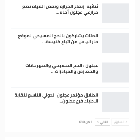
ثنائية ارتفاع الحرارة ونقص المياه تضع
مزارعي عجلون أمام…
المئات يشاركون بالحج المسيحي لموقع
مار الياس من اتباع كنيسة…
عجلون : الحج المسيحي والمهرحانات
والمعارض والمبادرات…
انطلاق مؤتمر عجلون الدولي التاسع لنقابة
الاطباء فرع عجلون…
السابق
التالي
1 من 630