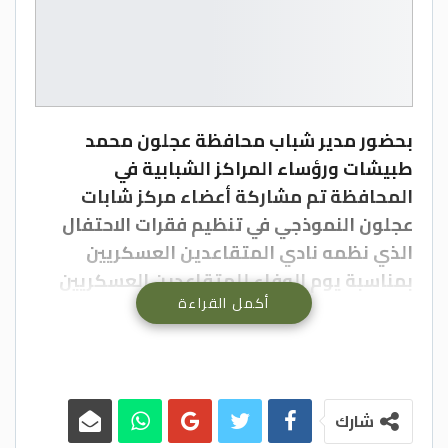
بحضور مدير شباب محافظة عجلون محمد
طبيشات ورؤساء المراكز الشبابية في
المحافظة تم مشاركة أعضاء مركز شابات
عجلون النموذجي في تنظيم فقرات الاحتفال
الذي نظمه نادي المتقاعدين العسكريين
بمناسبة يوم الوفاء للمتقاعدين العسكريين
أكمل القراءة
والمحاربين القدامى،والذي تخلل قصائد شعرية
للشاعرين ورود الشرع،ومحمد الشرع
ومشاركة فرقة مركز شابات صخرة في تقديم
لوحة فنية وطنية تُجسد معاني العز والافتخار
شارك
للتضحيات والبطولات التي سطرها نشامى