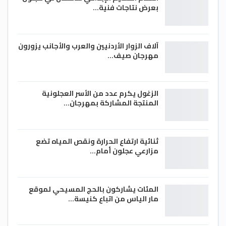
بعرض نتاجات فنية…
آلاف الزوار الأردنيين والعرب والأجانب يزورون
مهرجان صيف…
الزغول يكرم عدد من الأسر العجلونية
المنتجة المشاركة بمهرجان…
ثنائية ارتفاع الحرارة ونقص المياه تضع
مزارعي عجلون أمام…
المئات يشاركون بالحج المسيحي لموقع
مار الياس من اتباع كنيسة…