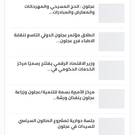
عجلون : الحج المسيحي والمهرحانات
والمعارض والمبادرات…
انطلاق مؤتمر عجلون الدولي التاسع لنقابة
الاطباء فرع عجلون…
وزير الاقتصاد الرقمي يفتتح رسميًا مركز
الخدمات الحكومي في…
مركز الأميرة بسمة للتنمية/عجلون وزراعة
عجلون ينفذان ورشة…
جلسة حوارية لمشروع الصالون السياسي
للسيدات في عجلون