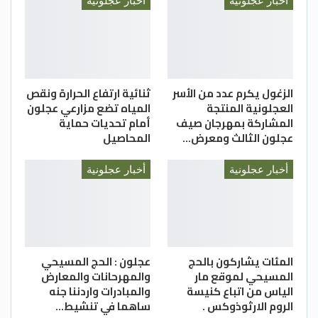
أخبار عجلونية
أخبار عجلونية
الزغول يكرم عدد من الأسر
ثنائية ارتفاع الحرارة ونقص
العجلونية المنتجة
المياه تضع مزارعي عجلون
المشاركة بمهرجان صيف
أمام تحديات حماية
عجلون الثالث ومعرض…
المحاصيل
أخبار عجلونية
أخبار عجلونية
المئات يشاركون بالحج
عجلون : الحج المسيحي
المسيحي لموقع مار
والمهرحانات والمعارض
الياس من اتباع كنيسة
والمبادرات واردننا جنه
الروم الارثوذوكس .
ساهما في تنشيط…