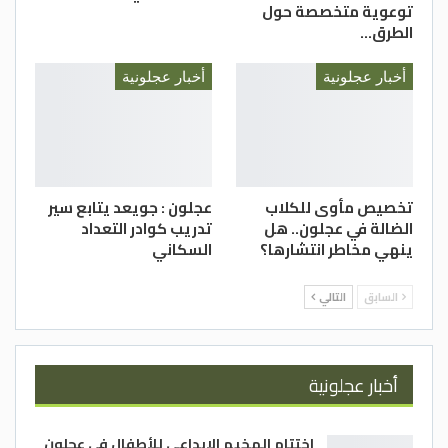
توعوية متخصصة حول
الطرق…
أخبار عجلونية
أخبار عجلونية
تخصيص مأوى للكلاب
عجلون : جويعد يتابع سير
الضالة في عجلون.. هل
تدريب كوادر التعداد
ينهي مخاطر انتشارها؟
السكاني
السابق
التالي
أخبار عجلونية
اختتام المخيم الإبداعي للأطفال في عجلون