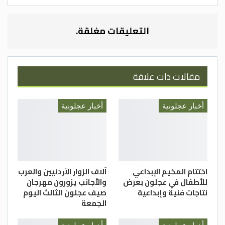
القوات المسلحة الاردنية على امتداد عمر
الدولة الاردنية .
التعليقات مغلقة.
وقي نهاية الاحتفال قدم مدير النادي العقيد
الركن المتقاعد حبيب مقطش دروع تكريمية
لكل من رئيسة مركز شابات صخرة عبير المومني
مقالات ذات علاقة
، ورئيسة مركز شابات عجلون سهير القضاه
تقديرا لمشاركة أعضاء المركزين الفاعلة بيوم
أخبار عجلونية
أخبار عجلونية
الوفاء للمتقاعدين العسكريين والمحاربين
القدامى.
مريم العبود/ مديرية شباب عجلون
اختتام المخيم الإبداعي
آلاف الزوار الأردنيين والعرب
للأطفال في عجلون بعرض
والأجانب يزورون مهرجان
نتاجات فنية وإبداعية
صيف عجلون الثالث اليوم
الجمعة