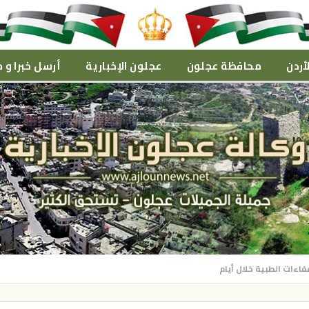
أردن
محافظة عجلون
عجلون الإخبارية
أرسل خبرا و م
اءات الطبية خلال أيام