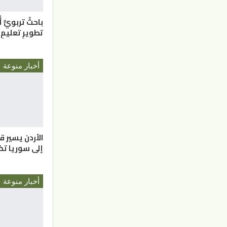
باحثٌ تربويٌّ 
تطويرِ تعليمِ 
أخبار منوعة
الأردن يسير 
إلى سوريا تضم 16 ش
أخبار منوعة