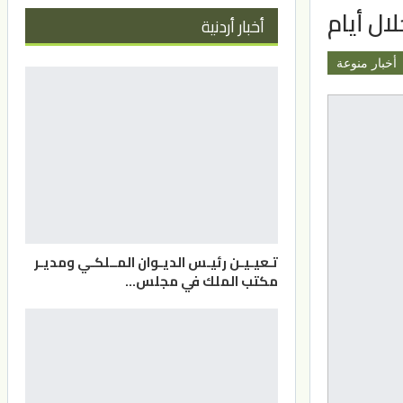
ال أيام
أخبار أردنية
أخبار منوعة
تـعيـيـن رئيـس الديـوان المــلكـي ومديـر
مكتب الملك في مجلس…