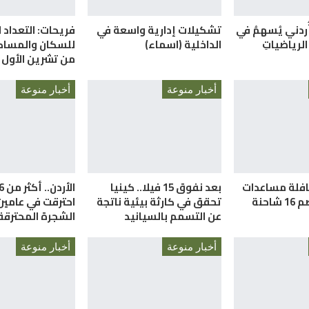
أُردني يُسهمُ في
تشكيلات إدارية واسعة في
فريحات: التعداد ا
الرياضياتِ
الداخلية (اسماء)
للسكان والمساكن
من تشرين الأول 
أخبار منوعة
أخبار منوعة
قافلة مساعدات
بعد نفوق 15 فيلا.. كينيا
احنة
تحقق في كارثة بيئية ناتجة
احترقت في عامي
عن التسمم بالسيانيد
الشجرة المحترقة 
أخبار منوعة
أخبار منوعة