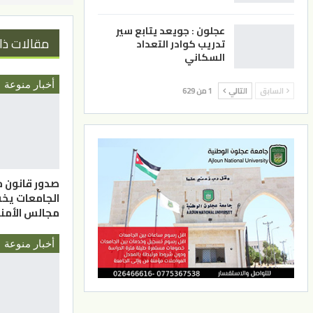
عجلون : جويعد يتابع سير
مقالات ذا
تدريب كوادر التعداد
السكاني
أخبار منوعة
السابق
التالي
1 من 629
صدور قانون 
الجامعات يخ
مجالس الأمناء 
أخبار منوعة