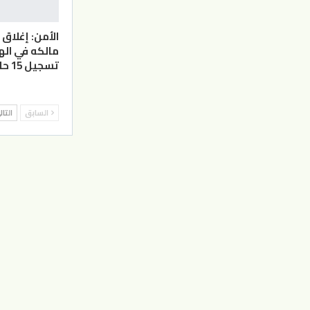
الأمن: إغلا
مالكه في ال
تسجيل 15 حالة تسمم غذائي
السابق
التا