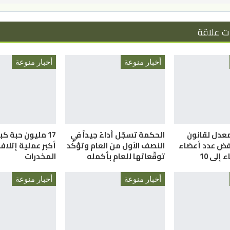
ت علاقة
أخبار منوعة
أخبار منوعة
معدل لقانون
الحكمة تسجّل أداءً جيداً في
17 مليون حبة ك
فض عدد أعضاء
النصف الأول من العام وتؤكّد
أكبر عملية إتلا
إلى 10
توقّعاتها للعام بأكمله
المخدرات
أخبار منوعة
أخبار منوعة