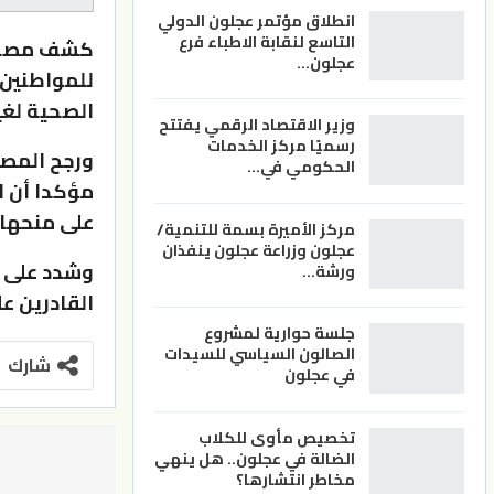
انطلاق مؤتمر عجلون الدولي
التاسع لنقابة الاطباء فرع
كشف مصدر 
عجلون…
للمواطنين 
الصحية لغي
وزير الاقتصاد الرقمي يفتتح
رسميًا مركز الخدمات
ورجح المصدر
الحكومي في…
مؤكدا أن ا
على منحها 
مركز الأميرة بسمة للتنمية/
عجلون وزراعة عجلون ينفذان
وشدد على أ
ورشة…
القادرين ع
جلسة حوارية لمشروع
الصالون السياسي للسيدات
شارك
في عجلون
تخصيص مأوى للكلاب
الضالة في عجلون.. هل ينهي
مخاطر انتشارها؟