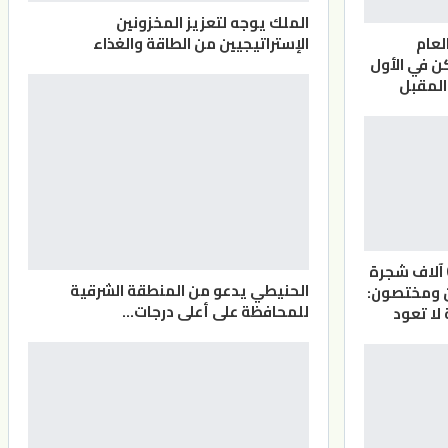
الملك يوجه لتعزيز المخزونين
الإستراتيجيين من الطاقة والغذاء
لعام
 في الأول
المقبل
الأردن.. أكثر من 6 آلاف شجرة
الحنيطي يدعو من المنطقة الشرقية
ن ومختصون:
للمحافظة على أعلى درجات…
لا تعود