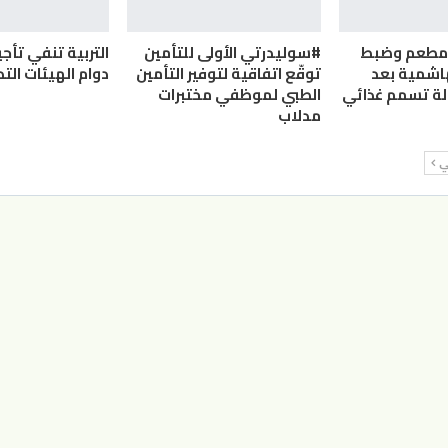
ق مطعم وضبط
#سوليدرتي الأولى للتأمين
التربية تنفي تأج
هاشمية بعد
توقّع اتفاقية لتوفير التأمين
دوام الهيئات الت
الطبي لموظفي مختبرات
مدلاب
لي