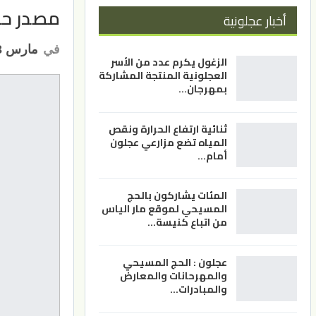
مصدر حكو
أخبار عجلونية
في
مارس 13, 2023
الزغول يكرم عدد من الأسر
العجلونية المنتجة المشاركة
بمهرجان…
ثنائية ارتفاع الحرارة ونقص
المياه تضع مزارعي عجلون
أمام…
المئات يشاركون بالحج
المسيحي لموقع مار الياس
من اتباع كنيسة…
عجلون : الحج المسيحي
والمهرحانات والمعارض
والمبادرات…